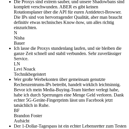
Die Proxys sind extrem sauber, und unsere Shadowbans sind
komplett verschwunden. ABER es gibt keinen
Rotationsplaner über die API für euren Antidetect-Browser.
Die IPs sind von hervorragender Qualität, aber man braucht
definitiv etwas technisches Know-how, um alles richtig
einzurichten.
N
Nisha
Bauer
Ich lasse die Proxys stundenlang laufen, und sie bleiben die
ganze Zeit schnell und stabil verbunden. Sehr zuverlässiger
Service.
LN
Levi Noack
Technikbegeistert
Wer große Werbekonten über gemeinsam genutzte
Rechenzentrums-IPs betreibt, handelt wirklich leichtsinnig.
Bevor ich mein Media-Buying-Team hierher verlegt habe,
habe ich durch Sperrungen eine Menge Geld verloren. Dank
echter 5G-Geräte-Fingerprints lässt uns Facebook jetzt
tatsächlich in Ruhe.
BF
Brandon Foster
Aufsicht
Der 1-Dollar-Tagespass ist ein echter Lebensretter zum Testen