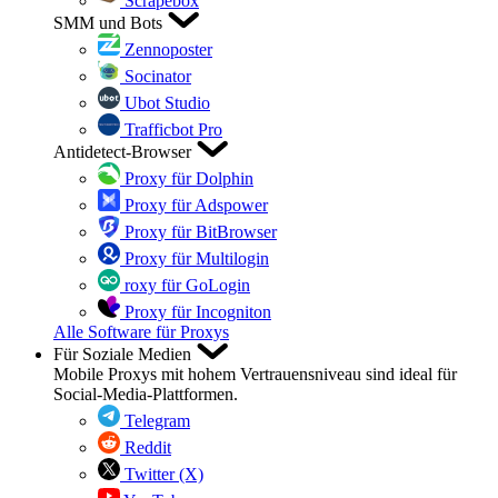
Scrapebox
SMM und Bots
Zennoposter
Socinator
Ubot Studio
Trafficbot Pro
Antidetect-Browser
Proxy für Dolphin
Proxy für Adspower
Proxy für BitBrowser
Proxy für Multilogin
roxy für GoLogin
Proxy für Incogniton
Alle Software für Proxys
Für Soziale Medien
Mobile Proxys mit hohem Vertrauensniveau sind ideal für
Social-Media-Plattformen.
Telegram
Reddit
Twitter (X)