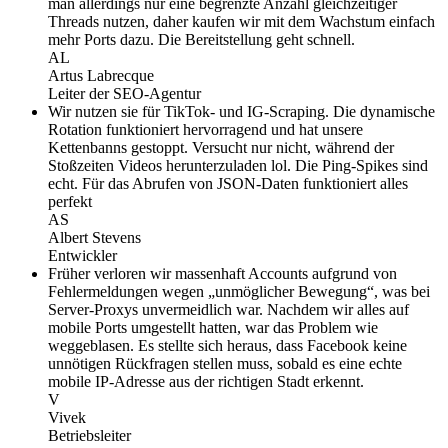
man allerdings nur eine begrenzte Anzahl gleichzeitiger
Threads nutzen, daher kaufen wir mit dem Wachstum einfach
mehr Ports dazu. Die Bereitstellung geht schnell.
AL
Artus Labrecque
Leiter der SEO-Agentur
Wir nutzen sie für TikTok- und IG-Scraping. Die dynamische
Rotation funktioniert hervorragend und hat unsere
Kettenbanns gestoppt. Versucht nur nicht, während der
Stoßzeiten Videos herunterzuladen lol. Die Ping-Spikes sind
echt. Für das Abrufen von JSON-Daten funktioniert alles
perfekt
AS
Albert Stevens
Entwickler
Früher verloren wir massenhaft Accounts aufgrund von
Fehlermeldungen wegen „unmöglicher Bewegung“, was bei
Server-Proxys unvermeidlich war. Nachdem wir alles auf
mobile Ports umgestellt hatten, war das Problem wie
weggeblasen. Es stellte sich heraus, dass Facebook keine
unnötigen Rückfragen stellen muss, sobald es eine echte
mobile IP-Adresse aus der richtigen Stadt erkennt.
V
Vivek
Betriebsleiter