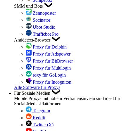
Scrapebox
SMM und Bots
Zennoposter
Socinator
Ubot Studio
Trafficbot Pro
Antidetect-Browser
Proxy für Dolphin
Proxy für Adspower
Proxy für BitBrowser
Proxy für Multilogin
roxy für GoLogin
Proxy für Incogniton
Alle Software für Proxys
Für Soziale Medien
Mobile Proxys mit hohem Vertrauensniveau sind ideal für
Social-Media-Plattformen.
Telegram
Reddit
Twitter (X)