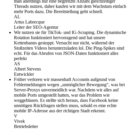
man allerdings nur eine begrenzte Anzahl gleichzeitiger
Threads nutzen, daher kaufen wir mit dem Wachstum einfach
mehr Ports dazu. Die Bereitstellung geht schnell.
AL
Artus Labrecque
Leiter der SEO-Agentur
Wir nutzen sie für TikTok- und IG-Scraping. Die dynamische
Rotation funktioniert hervorragend und hat unsere
Kettenbanns gestoppt. Versucht nur nicht, während der
Stoßzeiten Videos herunterzuladen lol. Die Ping-Spikes sind
echt. Für das Abrufen von JSON-Daten funktioniert alles
perfekt
AS
Albert Stevens
Entwickler
Früher verloren wir massenhaft Accounts aufgrund von
Fehlermeldungen wegen „unmöglicher Bewegung“, was bei
Server-Proxys unvermeidlich war. Nachdem wir alles auf
mobile Ports umgestellt hatten, war das Problem wie
weggeblasen. Es stellte sich heraus, dass Facebook keine
unnötigen Rückfragen stellen muss, sobald es eine echte
mobile IP-Adresse aus der richtigen Stadt erkennt.
V
Vivek
Betriebsleiter