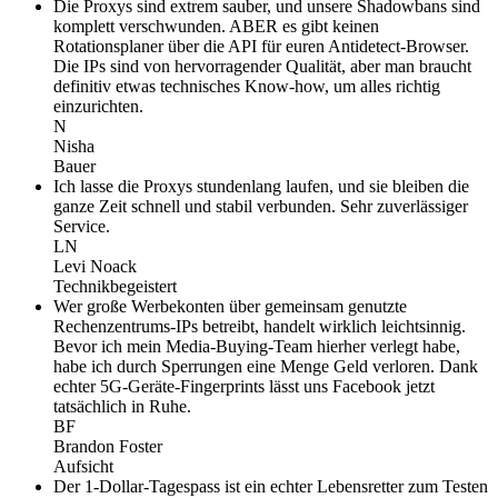
Die Proxys sind extrem sauber, und unsere Shadowbans sind
komplett verschwunden. ABER es gibt keinen
Rotationsplaner über die API für euren Antidetect-Browser.
Die IPs sind von hervorragender Qualität, aber man braucht
definitiv etwas technisches Know-how, um alles richtig
einzurichten.
N
Nisha
Bauer
Ich lasse die Proxys stundenlang laufen, und sie bleiben die
ganze Zeit schnell und stabil verbunden. Sehr zuverlässiger
Service.
LN
Levi Noack
Technikbegeistert
Wer große Werbekonten über gemeinsam genutzte
Rechenzentrums-IPs betreibt, handelt wirklich leichtsinnig.
Bevor ich mein Media-Buying-Team hierher verlegt habe,
habe ich durch Sperrungen eine Menge Geld verloren. Dank
echter 5G-Geräte-Fingerprints lässt uns Facebook jetzt
tatsächlich in Ruhe.
BF
Brandon Foster
Aufsicht
Der 1-Dollar-Tagespass ist ein echter Lebensretter zum Testen