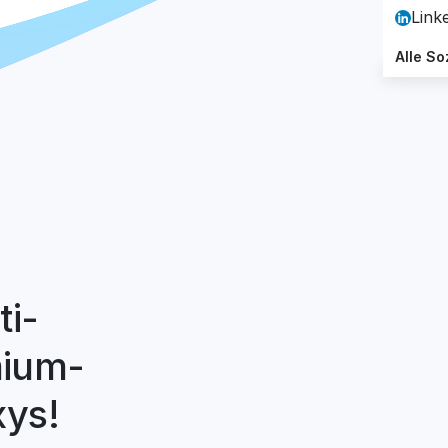
Link
Alle So
ti-
mium-
xys!