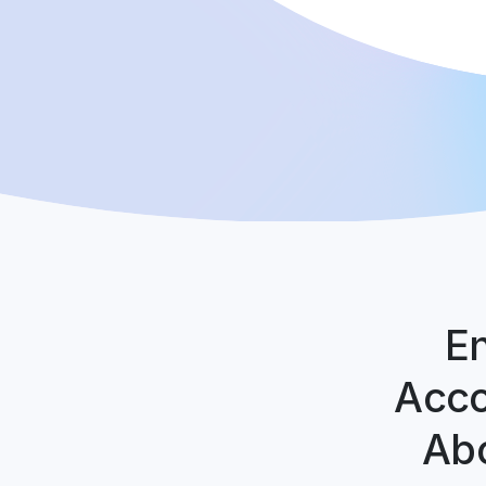
En
Acco
Abo