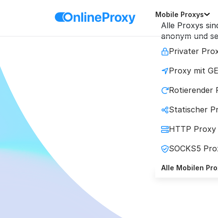
Mobile Proxys
Alle Proxys sin
anonym und se
Privater Pro
Proxy mit G
P
Rotierender 
Statischer Pr
Exklusi
HTTP Proxy
SOCKS5 Pro
Alle Mobilen Pr