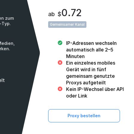
0.72
ab
$
nen zum
-Typ.
Gemeinsamer Kanal
IP-Adressen wechseln
Medien,
rken.
automatisch alle 2–5
Minuten
Ein einzelnes mobiles
Gerät wird in fünf
gemeinsam genutzte
lt
Proxys aufgeteilt
Kein IP-Wechsel über API
oder Link
Proxy bestellen