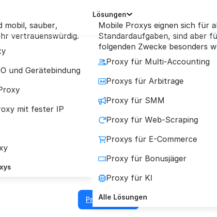
Lösungen
d mobil, sauber,
Mobile Proxys eignen sich für al
hr vertrauenswürdig.
Standardaufgaben, sind aber fü
folgenden Zwecke besonders we
xy
Proxy für Multi-Accounting
EO und Gerätebindung
Proxys für Arbitrage
rivate Mobile Prox
Proxy
Proxy für SMM
oxy mit fester IP
Proxy für Web-Scraping
ve IP-Adressen von echten Mobilfunkanbietern f
Proxys für E-Commerce
wichtigsten Aufgaben.
xy
Proxy für Bonusjäger
oxys
4
TrustPilot
4.2
Reviews.io
Proxy für KI
Alle Lösungen
Proxy kaufen