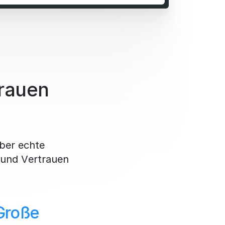
trauen
über echte
 und Vertrauen
Große