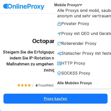
Mobile Proxys
Alle Proxys sind mobil, saub
anonym und sehr vertrauen
Privater Proxy
Proxy mit GEO und Gerät
Octoparse Proxy
Rotierender Proxy
Steigern Sie die Erfolgsquote Ihrer Octoparse-Crawler, 
Statischer Proxy mit fest
indem Sie IP-Rotation nutzen, um Anti-Scraping-
HTTP Proxy
Maßnahmen zu umgehen und auf geschützte Daten 
zuzugreifen.
SOCKS5 Proxy
Alle Mobilen Proxys
4
TrustPilot
4.2
Reviews.io
Proxy kaufen