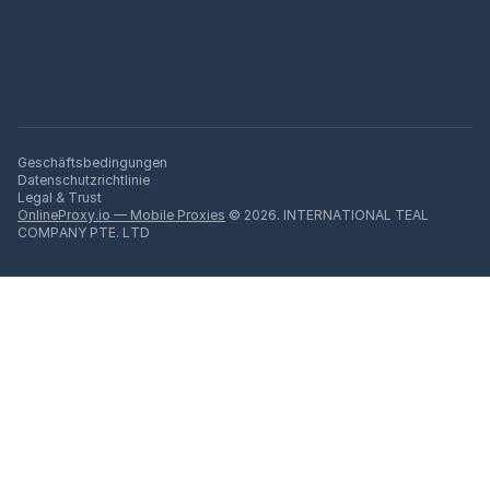
Geschäftsbedingungen
Datenschutzrichtlinie
Legal & Trust
OnlineProxy.io — Mobile Proxies
© 2026. INTERNATIONAL TEAL
COMPANY PTE. LTD