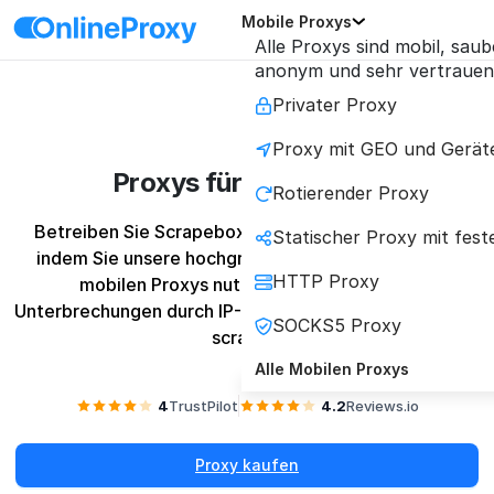
Mobile Proxys
Alle Proxys sind mobil, saub
anonym und sehr vertrauen
Privater Proxy
Proxy mit GEO und Gerät
Proxys für Scrapebox
Rotierender Proxy
Betreiben Sie Scrapebox mit maximaler Effizienz, 
Statischer Proxy mit fest
indem Sie unsere hochgradig vertrauenswürdigen 
HTTP Proxy
mobilen Proxys nutzen, um SERPs ohne 
Unterbrechungen durch IP-Sperren oder CAPTCHAs zu 
SOCKS5 Proxy
scrapen.
Alle Mobilen Proxys
4
TrustPilot
4.2
Reviews.io
Proxy kaufen