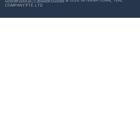
OnlineProxy.io — Mobile Proxies
© 2026. INTERNATIONAL TEAL
COMPANY PTE. LTD