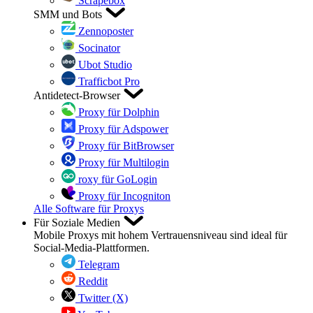
Scrapebox
SMM und Bots
Zennoposter
Socinator
Ubot Studio
Trafficbot Pro
Antidetect-Browser
Proxy für Dolphin
Proxy für Adspower
Proxy für BitBrowser
Proxy für Multilogin
roxy für GoLogin
Proxy für Incogniton
Alle Software für Proxys
Für Soziale Medien
Mobile Proxys mit hohem Vertrauensniveau sind ideal für
Social-Media-Plattformen.
Telegram
Reddit
Twitter (X)