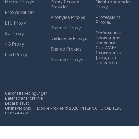
Mobile Proxys
Proxy Service
Nicht rotierender
Provider
Proxy
Proxys kaufen
Anonyme Proxys
Professional
Proxies
LTE Proxy
Premium Proxy
Мобильные
3G Proxy
прокси для
Dedizierte Proxys
парсинга
4G Proxy
без WAF-
Shared Proxies
блокировок
Paid Proxy
[ожидает
Schnelle Proxys
перевода]
Geschäftsbedingungen
Datenschutzrichtlinie
Legal & Trust
OnlineProxy.io — Mobile Proxies
© 2026. INTERNATIONAL TEAL
COMPANY PTE. LTD