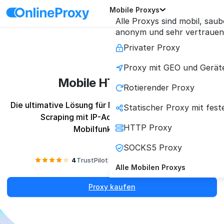
Mobile Proxys
Alle Proxys sind mobil, saub
anonym und sehr vertrauen
Privater Proxy
Proxy mit GEO und Gerät
Mobile HTTP Proxy
Rotierender Proxy
Die ultimative Lösung für Multi-Accounting und Web-
Statischer Proxy mit fest
Scraping mit IP-Adressen von echten 
HTTP Proxy
Mobilfunkanbietern.
SOCKS5 Proxy
4
TrustPilot
4.2
Reviews.io
Alle Mobilen Proxys
Proxy kaufen