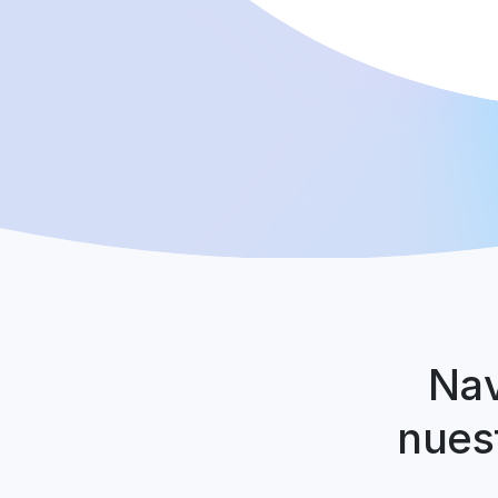
Nav
nuest