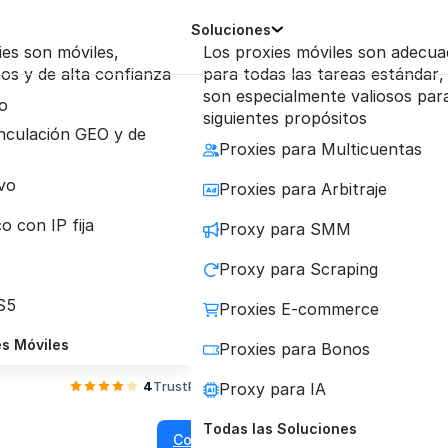
Soluciones
ies son móviles,
Los proxies móviles son adecu
os y de alta confianza
para todas las tareas estándar,
son especialmente valiosos para
o
siguientes propósitos
nculación GEO y de
Proxies para Multicuentas
 Móviles con Conex
vo
Proxies para Arbitraje
o con IP fija
Proxy para SMM
cceso a IPs móviles reales a través del protoco
Proxy para Scraping
a una máxima compatibilidad y rendimiento en t
S5
Proxies E-commerce
proyectos.
es Móviles
Proxies para Bonos
4
TrustPilot
4.2
Reviews.io
Proxy para IA
Todas las Soluciones
Comprar proxy