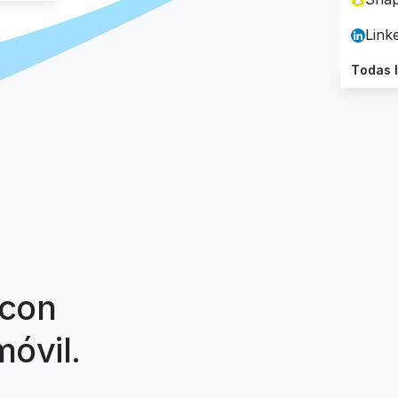
Link
Todas 
 con
móvil.