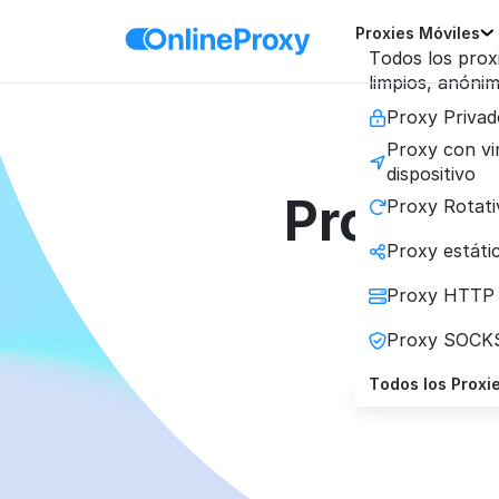
Proxies Móviles
Todos los prox
limpios, anónim
Proxy Privad
Proxy con vi
dispositivo
Proxies
Proxy Rotati
Proxy estátic
Obtén a
Proxy HTTP
par
Proxy SOCK
Todos los Proxi