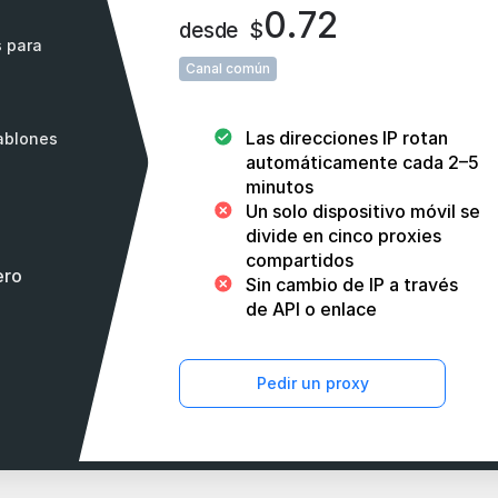
0.72
desde
$
s para
Canal común
Las direcciones IP rotan
tablones
automáticamente cada 2–5
minutos
Un solo dispositivo móvil se
divide en cinco proxies
compartidos
ero
Sin cambio de IP a través
de API o enlace
Pedir un proxy