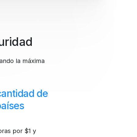
uridad
rando la máxima
cantidad de
países
ras por $1 y