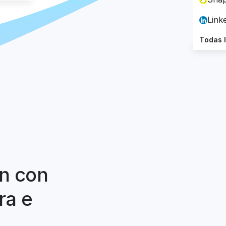
Link
Todas 
In con
ra e