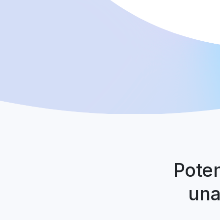
Poten
una