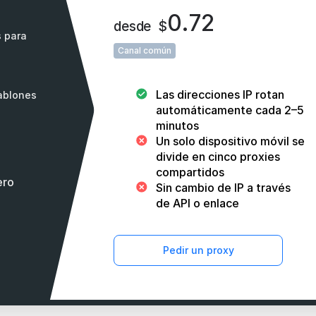
0.72
desde
$
s para
Canal común
Las direcciones IP rotan
tablones
automáticamente cada 2–5
minutos
Un solo dispositivo móvil se
divide en cinco proxies
compartidos
ero
Sin cambio de IP a través
de API o enlace
Pedir un proxy