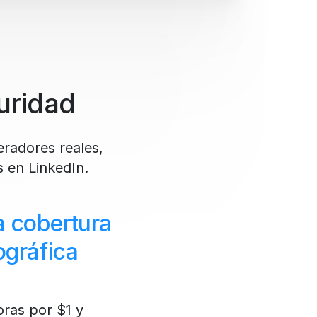
uridad
radores reales,
s en LinkedIn.
a cobertura
ográfica
ras por $1 y