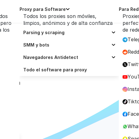
Proxy para Software
Para Red
ados
Todos los proxies son móviles,
Proxie
 pero
limpios, anónimos y de alta confianza
perfec
 los
de red
Parsing y scraping
Tele
Selenium
SMM y bots
Redd
n
Scrapy
Zennoposter
Navegadores Antidetect
Twit
Octoparse
Socinator
Proxy para Dolphin
Todo el software para proxy
You
ción en 
Scrapingbee
Ubot Studio
Proxy para Adspower
Inst
vita 
ParseHub
Trafficbot Pro
Proxy para BitBrowser
Tikt
Scrapebox
Proxy para Multilogin
Fac
Proxy para GoLogin
Wha
Proxy para Incogniton
Sna