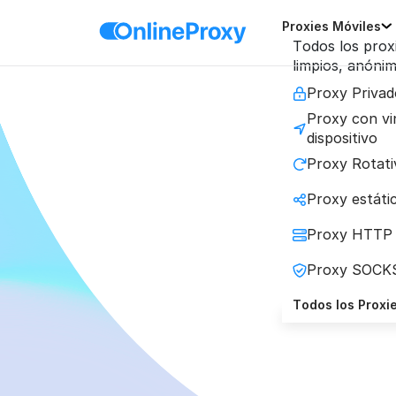
Proxies Móviles
Todos los prox
limpios, anónim
Proxy Privad
Proxy con vi
dispositivo
Proxy Rotati
Proxy estátic
Domina 
Proxy HTTP
Link
Proxy SOCK
Todos los Proxi