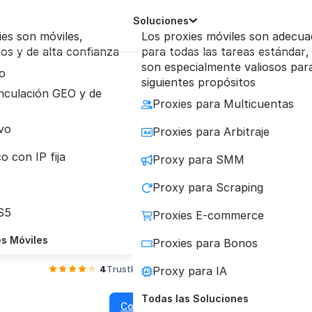
Soluciones
ies son móviles,
Los proxies móviles son adecu
os y de alta confianza
para todas las tareas estándar,
son especialmente valiosos para
o
siguientes propósitos
nculación GEO y de
Proxies para Multicuentas
Proxies para LinkedI
vo
Proxies para Arbitraje
o con IP fija
Proxy para SMM
la gestión de múltiples perfiles y la automatiza
Proxy para Scraping
edIn con proxies móviles de máxima confianza. E
S5
Proxies E-commerce
baneos y opera sin límites.
es Móviles
Proxies para Bonos
4
TrustPilot
4.2
Reviews.io
Proxy para IA
Todas las Soluciones
Comprar proxy