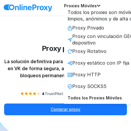
Proxies Móviles
Todos los proxies son móvil
limpios, anónimos y de alta
Proxy Privado
Proxy con vinculación GE
dispositivo
Proxy para VK
Proxy Rotativo
La solución definitiva para gestionar múltiples perfiles 
Proxy estático con IP fija
en VK de forma segura, automatizar tareas y evitar 
Proxy HTTP
bloqueos permanentes de la plataforma.
Proxy SOCKS5
4
TrustPilot
4.2
Reviews.io
Todos los Proxies Móviles
Comprar proxy