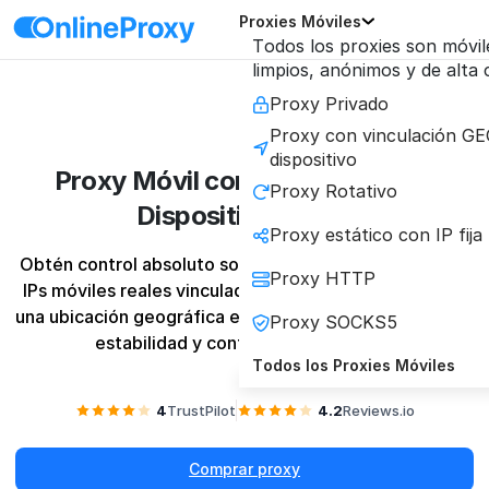
Proxies Móviles
Todos los proxies son móvil
limpios, anónimos y de alta
Proxy Privado
Proxy con vinculación GE
dispositivo
Proxy Móvil con Vinculación de
Proxy Rotativo
Dispositivo y GEO
Proxy estático con IP fija
Obtén control absoluto sobre tu identidad digital con 
Proxy HTTP
IPs móviles reales vinculadas a un dispositivo físico y 
una ubicación geográfica específica, garantizando una 
Proxy SOCKS5
estabilidad y confianza inigualables.
Todos los Proxies Móviles
4
TrustPilot
4.2
Reviews.io
Comprar proxy