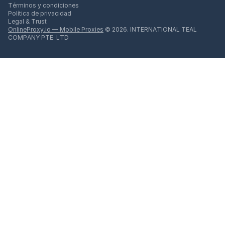
Términos y condiciones
Política de privacidad
Legal & Trust
OnlineProxy.io — Mobile Proxies
© 2026. INTERNATIONAL TEAL
COMPANY PTE. LTD