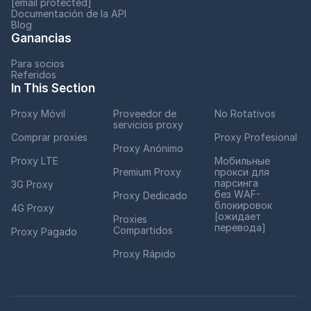
[email protected]
Documentación de la API
Blog
Ganancias
Para socios
Referidos
In This Section
Proxy Móvil
Proveedor de
No Rotativos
servicios proxy
Comprar proxies
Proxy Profesional
Proxy Anónimo
Proxy LTE
Мобильные
Premium Proxy
прокси для
парсинга
3G Proxy
без WAF-
Proxy Dedicado
блокировок
4G Proxy
[ожидает
Proxies
перевода]
Compartidos
Proxy Pagado
Proxy Rápido