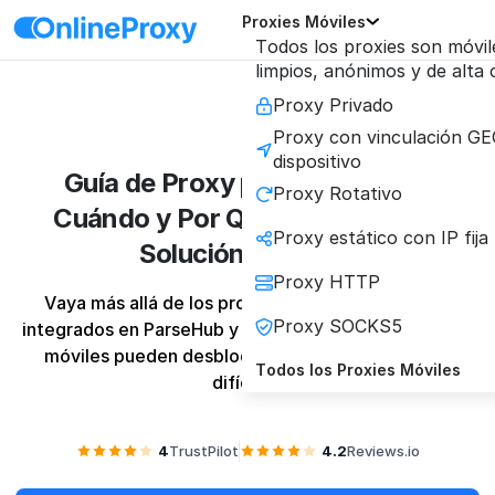
Proxies Móviles
Todos los proxies son móvil
limpios, anónimos y de alta
Proxy Privado
Proxy con vinculación GE
dispositivo
Guía de Proxy para ParseHub:
Proxy Rotativo
Cuándo y Por Qué Necesita una
Proxy estático con IP fija
Solución Superior
Proxy HTTP
Vaya más allá de los proxies de centro de datos 
Proxy SOCKS5
integrados en ParseHub y descubra cómo los proxies 
móviles pueden desbloquear los sitios web más 
Todos los Proxies Móviles
difíciles.
4
TrustPilot
4.2
Reviews.io