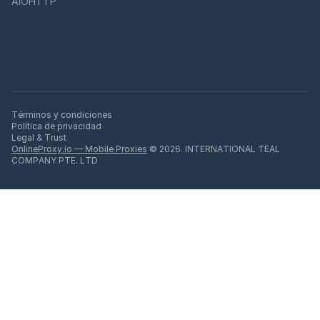
AIOHTTP
Términos y condiciones
Política de privacidad
Legal & Trust
OnlineProxy.io — Mobile Proxies
© 2026. INTERNATIONAL TEAL
COMPANY PTE. LTD