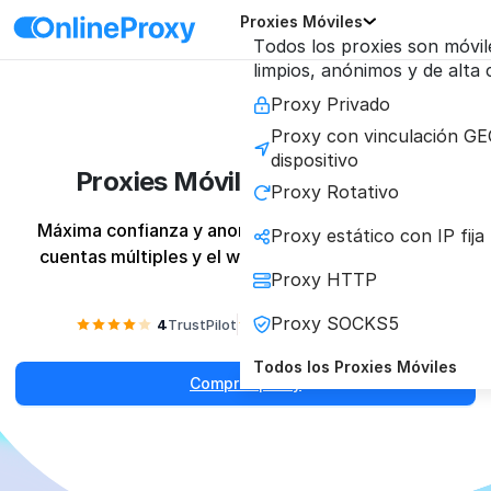
Proxies Móviles
Todos los proxies son móvil
limpios, anónimos y de alta
Proxy Privado
Proxy con vinculación GE
dispositivo
Proxies Móviles para Reddit
Proxy Rotativo
Máxima confianza y anonimato para la gestión de 
Proxy estático con IP fija
cuentas múltiples y el web scraping sin bloqueos.
Proxy HTTP
Proxy SOCKS5
4
TrustPilot
4.2
Reviews.io
Todos los Proxies Móviles
Comprar proxy