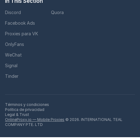
In This Section
Discord
Quora
Facebook Ads
Proxies para VK
OnlyFans
WeChat
Signal
Tinder
Términos y condiciones
Política de privacidad
Legal & Trust
OnlineProxy.io — Mobile Proxies
© 2026. INTERNATIONAL TEAL
COMPANY PTE. LTD