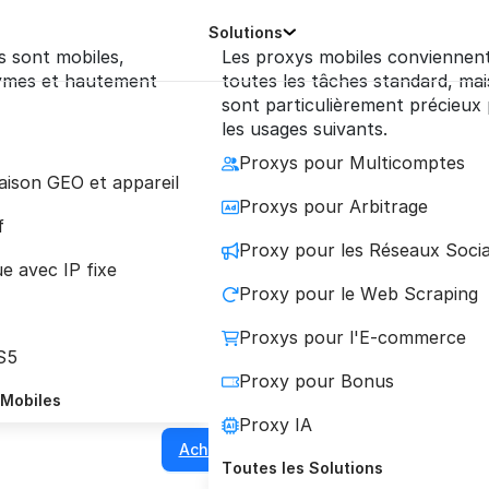
Solutions
s sont mobiles,
Les proxys mobiles conviennen
ymes et hautement
toutes les tâches standard, mais
sont particulièrement précieux
les usages suivants.
Proxys pour Multicomptes
iaison GEO et appareil
ies Mobiles pour R
Proxys pour Arbitrage
f
Proxy pour les Réseaux Soci
e avec IP fixe
lution ultime pour la gestion de plusieurs compte
Proxy pour le Web Scraping
l'automatisation sur Reddit en toute sécurité.
Proxys pour l'E-commerce
S5
Proxy pour Bonus
4
TrustPilot
4.2
Reviews.io
 Mobiles
Proxy IA
Acheter un proxy
Toutes les Solutions