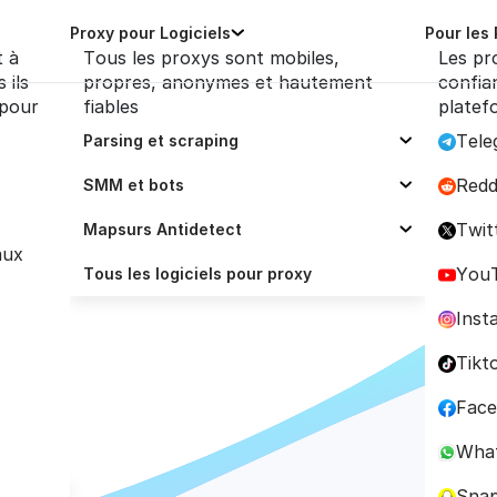
Proxy pour Logiciels
Pour les
t à
Tous les proxys sont mobiles,
Les pr
 ils
propres, anonymes et hautement
confia
 pour
fiables
platef
Tele
Parsing et scraping
Selenium
Redd
SMM et bots
eddit
Scrapy
Zennoposter
Twit
Mapsurs Antidetect
aux
Octoparse
Socinator
Proxy pour Dolphin
You
Tous les logiciels pour proxy
s et 
ScrapingBee
Ubot Studio
Proxy pour Adspower
Inst
ParseHub
Trafficbot Pro
Proxy pour BitBrowser
Tikt
Scrapebox
Proxy pour Multilogin
Fac
Proxy pour GoLogin
Wha
Proxy pour Incogniton
Sna