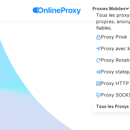
Proxies Mobiles
Tous les proxy
propres, anon
fiables.
Proxy Privé
Proxy avec l
Prox
Proxy Rotati
Proxy statiqu
La so
Proxy HTTP
Proxy SOCK
Tous les Proxys