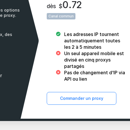
0.72
dès
$
es options
de proxy.
Canal commun
Les adresses IP tournent
x, des
automatiquement toutes
les 2 à 5 minutes
Un seul appareil mobile est
divisé en cinq proxys
partagés
Pas de changement d'IP via
r
API ou lien
Commander un proxy