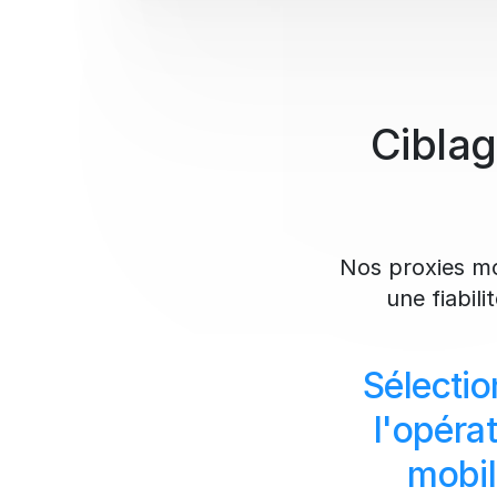
Ciblag
Nos proxies mob
une fiabil
Sélectio
l'opéra
mobi