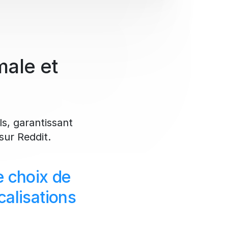
male et
ls, garantissant
sur Reddit.
e choix de
calisations