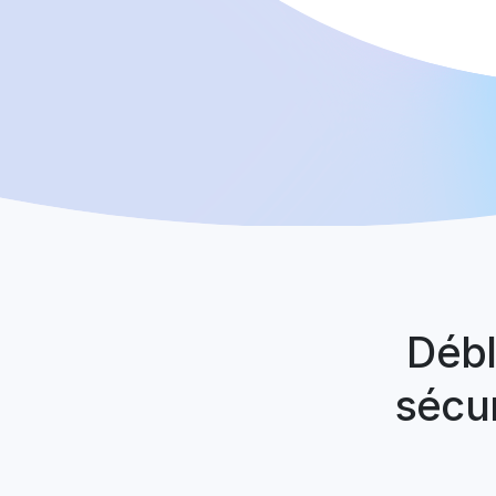
Débl
sécu