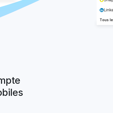
Link
Tous l
ompte
biles