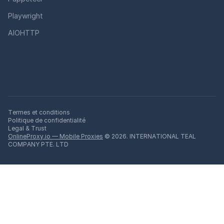
Playwright
AIOHTTP
Termes et conditions
Politique de confidentialité
Legal & Trust
OnlineProxy.io — Mobile Proxies
© 2026. INTERNATIONAL TEAL
COMPANY PTE. LTD