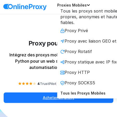
Proxies Mobiles
Tous les proxys sont mobile
propres, anonymes et hau
fiables.
Proxy Privé
Proxy avec liaison GEO et
Proxy pour Selenium
Proxy Rotatif
Intégrez des proxys mobiles fiables à vos scripts 
Python pour un web scraping illimité et une 
Proxy statique avec IP fix
automatisation sans blocage.
Proxy HTTP
Proxy SOCKS5
4
TrustPilot
4.2
Reviews.io
Tous les Proxys Mobiles
Acheter un proxy