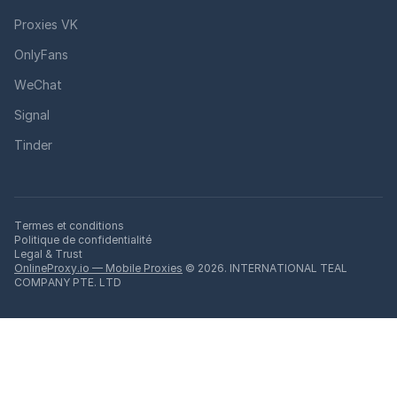
Proxies VK
OnlyFans
WeChat
Signal
Tinder
Termes et conditions
Politique de confidentialité
Legal & Trust
OnlineProxy.io — Mobile Proxies
© 2026. INTERNATIONAL TEAL
COMPANY PTE. LTD