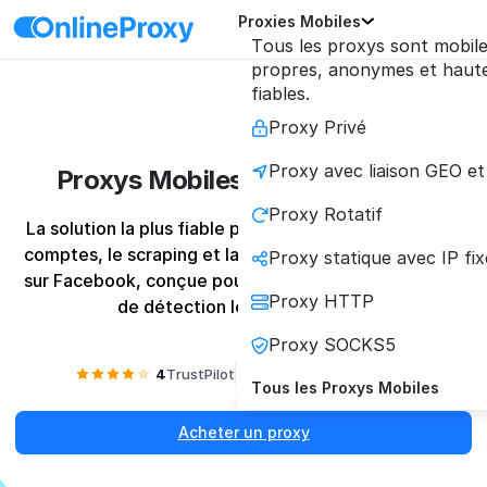
Proxies Mobiles
Tous les proxys sont mobile
propres, anonymes et hau
fiables.
Proxy Privé
Proxy avec liaison GEO et
Proxys Mobiles pour Facebook
Proxy Rotatif
La solution la plus fiable pour la gestion de plusieurs 
comptes, le scraping et la vérification des publicités 
Proxy statique avec IP fix
sur Facebook, conçue pour contourner les systèmes 
Proxy HTTP
de détection les plus avancés.
Proxy SOCKS5
4
TrustPilot
4.2
Reviews.io
Tous les Proxys Mobiles
Acheter un proxy