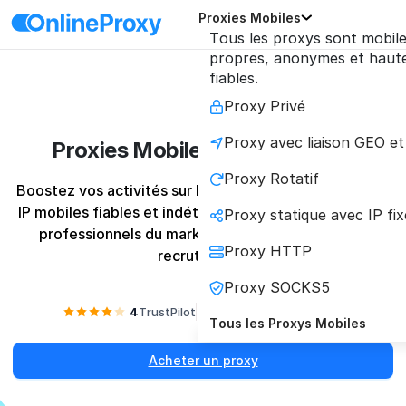
Proxies Mobiles
Tous les proxys sont mobile
propres, anonymes et hau
fiables.
Proxy Privé
Proxy avec liaison GEO et
Proxies Mobiles pour LinkedIn
Proxy Rotatif
Boostez vos activités sur LinkedIn avec des adresses 
IP mobiles fiables et indétectables, conçues pour les 
Proxy statique avec IP fix
professionnels du marketing, du scraping et du 
Proxy HTTP
recrutement.
Proxy SOCKS5
4
TrustPilot
4.2
Reviews.io
Tous les Proxys Mobiles
Acheter un proxy