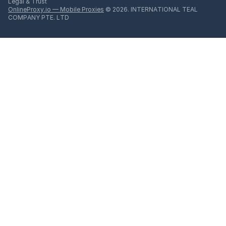
Legal & Trust
OnlineProxy.io — Mobile Proxies
© 2026. INTERNATIONAL TEAL
COMPANY PTE. LTD