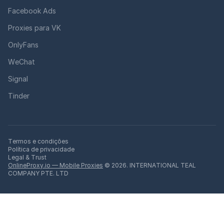
Facebook Ads
Proxies para VK
OnlyFans
WeChat
Signal
Tinder
Termos e condições
Política de privacidade
Legal & Trust
OnlineProxy.io — Mobile Proxies
© 2026. INTERNATIONAL TEAL
COMPANY PTE. LTD