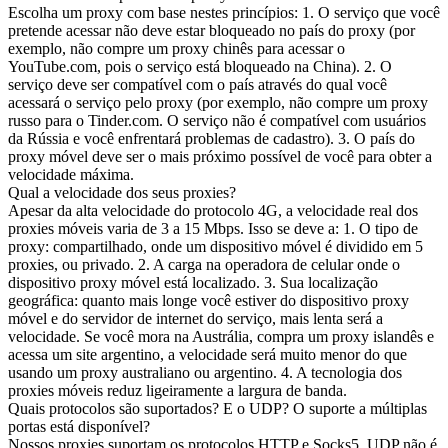
Escolha um proxy com base nestes princípios: 1. O serviço que você
pretende acessar não deve estar bloqueado no país do proxy (por
exemplo, não compre um proxy chinês para acessar o
YouTube.com, pois o serviço está bloqueado na China). 2. O
serviço deve ser compatível com o país através do qual você
acessará o serviço pelo proxy (por exemplo, não compre um proxy
russo para o Tinder.com. O serviço não é compatível com usuários
da Rússia e você enfrentará problemas de cadastro). 3. O país do
proxy móvel deve ser o mais próximo possível de você para obter a
velocidade máxima.
Qual a velocidade dos seus proxies?
Apesar da alta velocidade do protocolo 4G, a velocidade real dos
proxies móveis varia de 3 a 15 Mbps. Isso se deve a: 1. O tipo de
proxy: compartilhado, onde um dispositivo móvel é dividido em 5
proxies, ou privado. 2. A carga na operadora de celular onde o
dispositivo proxy móvel está localizado. 3. Sua localização
geográfica: quanto mais longe você estiver do dispositivo proxy
móvel e do servidor de internet do serviço, mais lenta será a
velocidade. Se você mora na Austrália, compra um proxy islandês e
acessa um site argentino, a velocidade será muito menor do que
usando um proxy australiano ou argentino. 4. A tecnologia dos
proxies móveis reduz ligeiramente a largura de banda.
Quais protocolos são suportados? E o UDP? O suporte a múltiplas
portas está disponível?
Nossos proxies suportam os protocolos HTTP e Socks5. UDP não é