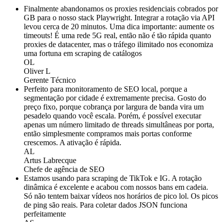
Finalmente abandonamos os proxies residenciais cobrados por
GB para o nosso stack Playwright. Integrar a rotação via API
levou cerca de 20 minutos. Uma dica importante: aumente os
timeouts! É uma rede 5G real, então não é tão rápida quanto
proxies de datacenter, mas o tráfego ilimitado nos economiza
uma fortuna em scraping de catálogos
OL
Oliver L
Gerente Técnico
Perfeito para monitoramento de SEO local, porque a
segmentação por cidade é extremamente precisa. Gosto do
preço fixo, porque cobrança por largura de banda vira um
pesadelo quando você escala. Porém, é possível executar
apenas um número limitado de threads simultâneas por porta,
então simplesmente compramos mais portas conforme
crescemos. A ativação é rápida.
AL
Artus Labrecque
Chefe de agência de SEO
Estamos usando para scraping de TikTok e IG. A rotação
dinâmica é excelente e acabou com nossos bans em cadeia.
Só não tentem baixar vídeos nos horários de pico lol. Os picos
de ping são reais. Para coletar dados JSON funciona
perfeitamente