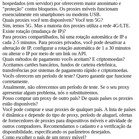
hospedados (em servidor) por oferecerem maior anonimato e
"proteção" contra bloqueios. Os proxies móveis funcionam
essencialmente em smartphones ou modems USB.
Quais proxies você tem disponíveis? Você tem 5G?
Sim, temos 5G. Mas a maioria dos proxies utiliza a rede 4G/LTE.
Existe rotação (mudança de IP)?
Para proxies compartilhados, há uma rotação automática de IP a
cada 2-5 minutos. Para proxies privados, você pode desativar a
alteração de IP, configurar a rotação automática de 1 a 30 minutos
ou alterar o IP por meio de um link ou API.
Quais métodos de pagamento vocês aceitam? E criptomoedas?
Aceitamos cartões bancários, fundos de carteira eletrônica,
transferências por sistemas de pagamento rápido e criptomoedas.
Vocês oferecem um período de teste? Quero garantir que funcione
corretamente.
Atualmente, não oferecemos um período de teste. Se o seu proxy
apresentar algum problema, nós o substituiremos.
Posso comprar um proxy de outro país? De quais países os proxies
estão disponíveis?
Você pode comprar e usar proxies de qualquer país. A lista de países
é dinâmica e depende do tipo de proxy, período de aluguel, ofertas
de fornecedores de proxies para dispositivos móveis e atividade de
outros compradores. Recomendamos o cadastro e a verificação da
disponibilidade, especificando os parâmetros desejados.
Como escolher o país de um proxy móvel?