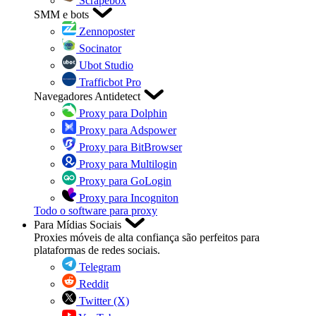
Scrapebox
SMM e bots
Zennoposter
Socinator
Ubot Studio
Trafficbot Pro
Navegadores Antidetect
Proxy para Dolphin
Proxy para Adspower
Proxy para BitBrowser
Proxy para Multilogin
Proxy para GoLogin
Proxy para Incogniton
Todo o software para proxy
Para Mídias Sociais
Proxies móveis de alta confiança são perfeitos para
plataformas de redes sociais.
Telegram
Reddit
Twitter (X)