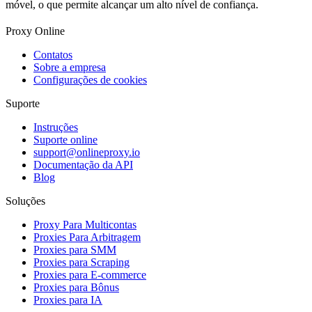
móvel, o que permite alcançar um alto nível de confiança.
Proxy Online
Contatos
Sobre a empresa
Configurações de cookies
Suporte
Instruções
Suporte online
support@onlineproxy.io
Documentação da API
Blog
Soluções
Proxy Para Multicontas
Proxies Para Arbitragem
Proxies para SMM
Proxies para Scraping
Proxies para E-commerce
Proxies para Bônus
Proxies para IA