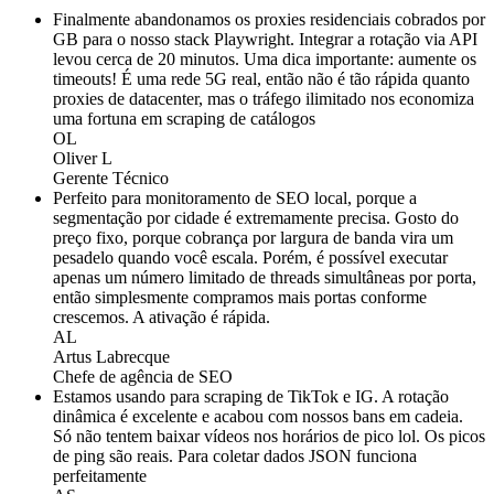
Finalmente abandonamos os proxies residenciais cobrados por
GB para o nosso stack Playwright. Integrar a rotação via API
levou cerca de 20 minutos. Uma dica importante: aumente os
timeouts! É uma rede 5G real, então não é tão rápida quanto
proxies de datacenter, mas o tráfego ilimitado nos economiza
uma fortuna em scraping de catálogos
OL
Oliver L
Gerente Técnico
Perfeito para monitoramento de SEO local, porque a
segmentação por cidade é extremamente precisa. Gosto do
preço fixo, porque cobrança por largura de banda vira um
pesadelo quando você escala. Porém, é possível executar
apenas um número limitado de threads simultâneas por porta,
então simplesmente compramos mais portas conforme
crescemos. A ativação é rápida.
AL
Artus Labrecque
Chefe de agência de SEO
Estamos usando para scraping de TikTok e IG. A rotação
dinâmica é excelente e acabou com nossos bans em cadeia.
Só não tentem baixar vídeos nos horários de pico lol. Os picos
de ping são reais. Para coletar dados JSON funciona
perfeitamente