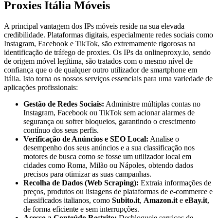
Proxies Itália Móveis
A principal vantagem dos IPs móveis reside na sua elevada
credibilidade. Plataformas digitais, especialmente redes sociais como
Instagram, Facebook e TikTok, são extremamente rigorosas na
identificação de tráfego de proxies. Os IPs da onlineproxy.io, sendo
de origem móvel legítima, são tratados com o mesmo nível de
confiança que o de qualquer outro utilizador de smartphone em
Itália. Isto torna os nossos serviços essenciais para uma variedade de
aplicações profissionais:
Gestão de Redes Sociais:
Administre múltiplas contas no
Instagram, Facebook ou TikTok sem acionar alarmes de
segurança ou sofrer bloqueios, garantindo o crescimento
contínuo dos seus perfis.
Verificação de Anúncios e SEO Local:
Analise o
desempenho dos seus anúncios e a sua classificação nos
motores de busca como se fosse um utilizador local em
cidades como Roma, Milão ou Nápoles, obtendo dados
precisos para otimizar as suas campanhas.
Recolha de Dados (Web Scraping):
Extraia informações de
preços, produtos ou listagens de plataformas de e-commerce e
classificados italianos, como
Subito.it
,
Amazon.it
e
eBay.it
,
de forma eficiente e sem interrupções.
Acesso a Conteúdo Restrito:
Desbloqueie serviços de