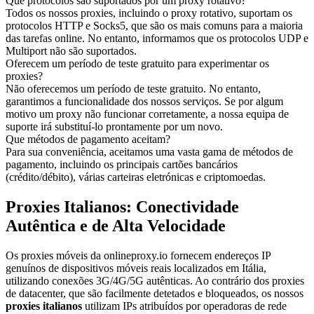
Que protocolos são suportados por um proxy rotativo?
Todos os nossos proxies, incluindo o proxy rotativo, suportam os
protocolos HTTP e Socks5, que são os mais comuns para a maioria
das tarefas online. No entanto, informamos que os protocolos UDP e
Multiport não são suportados.
Oferecem um período de teste gratuito para experimentar os
proxies?
Não oferecemos um período de teste gratuito. No entanto,
garantimos a funcionalidade dos nossos serviços. Se por algum
motivo um proxy não funcionar corretamente, a nossa equipa de
suporte irá substituí-lo prontamente por um novo.
Que métodos de pagamento aceitam?
Para sua conveniência, aceitamos uma vasta gama de métodos de
pagamento, incluindo os principais cartões bancários
(crédito/débito), várias carteiras eletrónicas e criptomoedas.
Proxies Italianos: Conectividade
Autêntica e de Alta Velocidade
Os proxies móveis da onlineproxy.io fornecem endereços IP
genuínos de dispositivos móveis reais localizados em Itália,
utilizando conexões 3G/4G/5G autênticas. Ao contrário dos proxies
de datacenter, que são facilmente detetados e bloqueados, os nossos
proxies italianos
utilizam IPs atribuídos por operadoras de rede