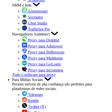
Scrapebox
SMM e bots
Zennoposter
Socinator
Ubot Studio
Trafficbot Pro
Navegadores Antidetect
Proxy para Dolphin
Proxy para Adspower
Proxy para BitBrowser
Proxy para Multilogin
Proxy para GoLogin
Proxy para Incogniton
Todo o software para proxy
Para Mídias Sociais
Proxies móveis de alta confiança são perfeitos para
plataformas de redes sociais.
Telegram
Reddit
Twitter (X)