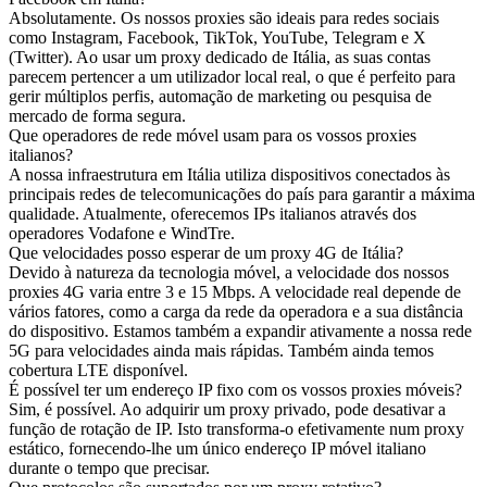
Absolutamente. Os nossos proxies são ideais para redes sociais
como Instagram, Facebook, TikTok, YouTube, Telegram e X
(Twitter). Ao usar um proxy dedicado de Itália, as suas contas
parecem pertencer a um utilizador local real, o que é perfeito para
gerir múltiplos perfis, automação de marketing ou pesquisa de
mercado de forma segura.
Que operadores de rede móvel usam para os vossos proxies
italianos?
A nossa infraestrutura em Itália utiliza dispositivos conectados às
principais redes de telecomunicações do país para garantir a máxima
qualidade. Atualmente, oferecemos IPs italianos através dos
operadores Vodafone e WindTre.
Que velocidades posso esperar de um proxy 4G de Itália?
Devido à natureza da tecnologia móvel, a velocidade dos nossos
proxies 4G varia entre 3 e 15 Mbps. A velocidade real depende de
vários fatores, como a carga da rede da operadora e a sua distância
do dispositivo. Estamos também a expandir ativamente a nossa rede
5G para velocidades ainda mais rápidas. Também ainda temos
cobertura LTE disponível.
É possível ter um endereço IP fixo com os vossos proxies móveis?
Sim, é possível. Ao adquirir um proxy privado, pode desativar a
função de rotação de IP. Isto transforma-o efetivamente num proxy
estático, fornecendo-lhe um único endereço IP móvel italiano
durante o tempo que precisar.