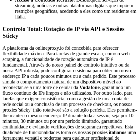
streaming, notícias e outras plataformas digitais que impõem
restrições geográficas, acedendo a eles como um residente em
Itália.
Controlo Total: Rotação de IP via API e Sessões
Sticky
A plataforma da onlineproxy.io foi concebida para oferecer
flexibilidade máxima. Para tarefas de grande escala, como o web
scraping, a funcionalidade de rotação automática de IP é
fundamental. Através do nosso painel de controlo intuitivo ou da
nossa API robusta, pode configurar o sistema para obter um novo
endereço IP a cada poucos minutos ou a cada pedido. Este processo
simula o comportamento natural de um dispositivo móvel ao
reconectar-se a uma torre de celular da
Vodafone
, garantindo um
fluxo contínuo de IPs limpos e não utilizados. Por outro lado, para
tarefas que exigem consistência, como a gestão de uma conta de
rede social ou a conclusão de um processo de checkout, os nossos
proxies 'sticky' (não rotativos) são a solução perfeita. Eles permitem-
lhe manter o mesmo endereço IP durante toda a sessão, seja por 10
minutos, 30 minutos ou por um período ilimitado, garantindo
continuidade e evitando verificações de segurança repetitivas. Esta
dualidade de funcionalidades torna os nossos
proxies italianos
uma
ferramenta versátil e poderosa para qualquer profissional de