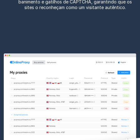
banimento e gatilhos de CAPTCHA, garantindo que os
sites o reconheçam como um visitante autêntico.