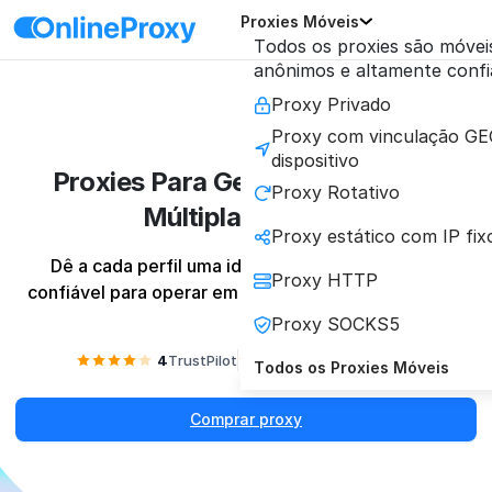
Proxies Móveis
Todos os proxies são móveis
anônimos e altamente confi
Proxy Privado
Proxy com vinculação GE
dispositivo
Proxies Para Gerenciamento de
Proxy Rotativo
Múltiplas Contas
Proxy estático com IP fix
Dê a cada perfil uma identidade digital única e 
Proxy HTTP
confiável para operar em escala sem ser detectado.
Proxy SOCKS5
4
TrustPilot
4.2
Reviews.io
Todos os Proxies Móveis
Comprar proxy