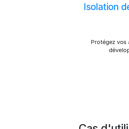
Isolation d
Protégez vos 
dévelop
Cas d'uti