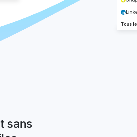
Link
Tous l
t sans