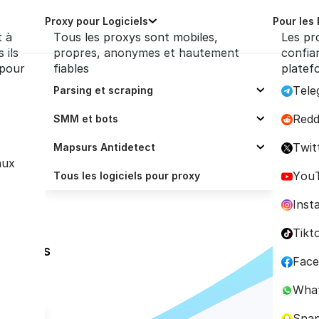
Proxy pour Logiciels
Pour les
t à
Tous les proxys sont mobiles,
Les pr
 ils
propres, anonymes et hautement
confia
 pour
fiables
platef
Tele
Parsing et scraping
Selenium
Redd
SMM et bots
a Clé d'une
Scrapy
Zennoposter
Twit
Mapsurs Antidetect
aux
Octoparse
Socinator
Proxy pour Dolphin
You
Tous les logiciels pour proxy
ScrapingBee
Ubot Studio
Proxy pour Adspower
Inst
haque 
ParseHub
Trafficbot Pro
Proxy pour BitBrowser
Tikt
s et les 
Scrapebox
Proxy pour Multilogin
Fac
Proxy pour GoLogin
Wha
Proxy pour Incogniton
Sna