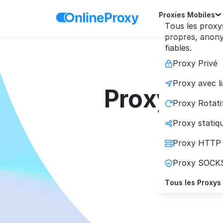
Proxies Mobiles
Tous les proxy
propres, anon
fiables.
Proxy Privé
Proxy avec l
Proxys pou
Proxy Rotati
Proxy statiqu
Proxy HTTP
Utilis
Proxy SOCK
profil a
Tous les Proxys