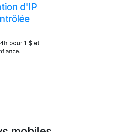
tion d'IP
ntrôlée
4h pour 1 $ et
nfiance.
ys mobiles