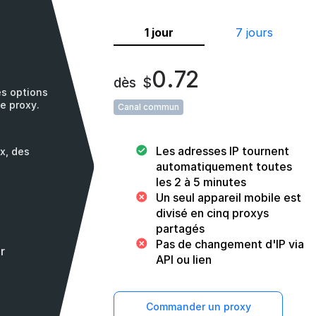
1 jour
7 jours
0.72
dès
$
es options
de proxy.
Canal commun
Les adresses IP tournent
x, des
automatiquement toutes
les 2 à 5 minutes
Un seul appareil mobile est
divisé en cinq proxys
partagés
Pas de changement d'IP via
r
API ou lien
Commander un proxy