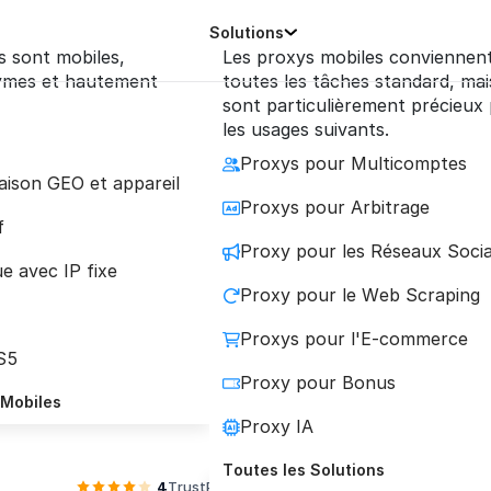
Solutions
s sont mobiles,
Les proxys mobiles conviennen
ymes et hautement
toutes les tâches standard, mais
sont particulièrement précieux
les usages suivants.
Proxys pour Multicomptes
iaison GEO et appareil
r Multicomptes : L
Proxys pour Arbitrage
f
Proxy pour les Réseaux Soci
Gestion Sécurisée
e avec IP fixe
Proxy pour le Web Scraping
Proxys pour l'E-commerce
ez une adresse IP mobile unique et fiable pour c
S5
Proxy pour Bonus
fin d'éviter les détections, les liens entre compte
 Mobiles
bannissements.
Proxy IA
Toutes les Solutions
4
TrustPilot
4.2
Reviews.io