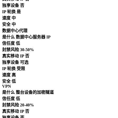
独享设备
否
IP 轮换
是
速度
中
安全
中
数据中心代理
是什么
数据中心服务器 IP
信任度
低
封禁风险
30-50%
真实移动 IP
否
独享设备
可选
IP 轮换
受限
速度
高
安全
低
VPN
是什么
整台设备的加密隧道
信任度
低
封禁风险
20-40%
真实移动 IP
否
独享设备
否