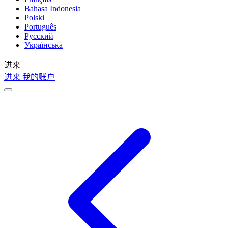
Bahasa Indonesia
Polski
Português
Русский
Українська
进来
进来
我的账户