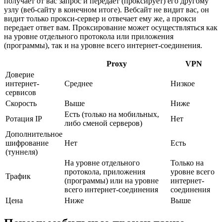
получает от вас запрос и передает (проксирует) его другому
узлу (веб-сайту в конечном итоге). Вебсайт не видит вас, он
видит только прокси-сервер и отвечает ему же, а прокси
передает ответ вам. Проксирование может осуществляться как
на уровне отдельного протокола или приложения
(программы), так и на уровне всего интернет-соединения.
Proxy
VPN
Доверие
интернет-
Среднее
Низкое
сервисов
​Скорость
​Выше
​Ниже
Есть (только на мобильных,
​Ротация IP
Нет
либо сменой серверов)
​Дополнительное
шифрование
Нет
Есть
(туннеля)
​На уровне отдельного
​Только на
протокола, приложения
уровне всего
​​Трафик
(программы) или на уровне
интернет-
всего интернет-соединения
соединения
​Цена
​Ниже
Выше