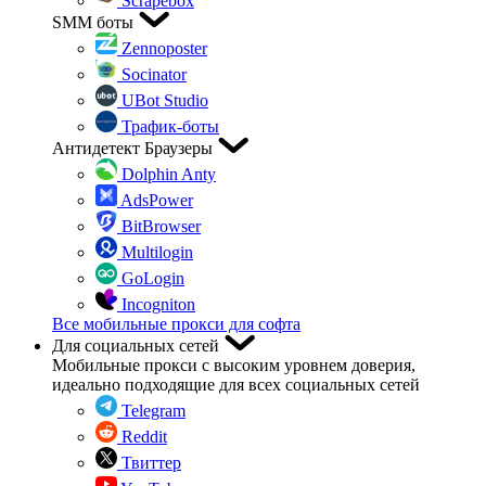
Scrapebox
SMM боты
Zennoposter
Socinator
UBot Studio
Трафик-боты
Антидетект Браузеры
Dolphin Anty
AdsPower
BitBrowser
Multilogin
GoLogin
Incogniton
Все мобильные прокси для софта
Для социальных сетей
Мобильные прокси с высоким уровнем доверия,
идеально подходящие для всех социальных сетей
Telegram
Reddit
Твиттер