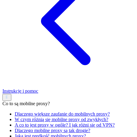
Instrukcje i pomoc
Co to są mobilne proxy?
Dlaczego większe zaufanie do mobilnych proxy?
W czym różnią się mobilne proxy od zwykłych?
A co to jest proxy w ogóle? I jak różni się od VPN?
Dlaczego mobilne proxy są tak drogie?
Jaka jest prędkość mobilnych proxy?