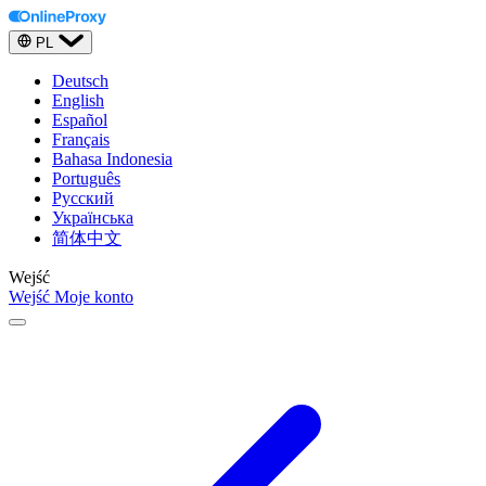
PL
Deutsch
English
Español
Français
Bahasa Indonesia
Português
Русский
Українська
简体中文
Wejść
Wejść
Moje konto