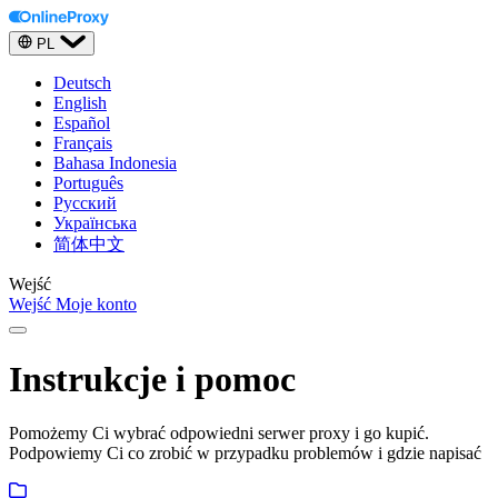
PL
Deutsch
English
Español
Français
Bahasa Indonesia
Português
Русский
Українська
简体中文
Wejść
Wejść
Moje konto
Instrukcje i pomoc
Pomożemy Ci wybrać odpowiedni serwer proxy i go kupić.
Podpowiemy Ci co zrobić w przypadku problemów i gdzie napisać