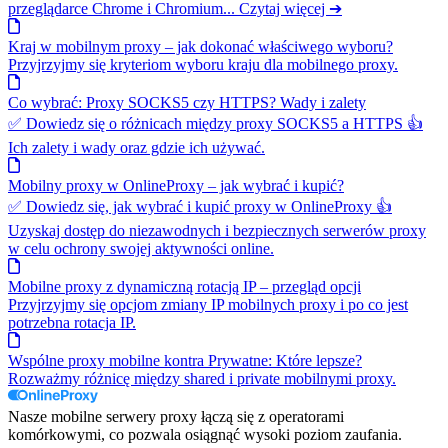
przeglądarce Chrome i Chromium... Czytaj więcej ➔
Kraj w mobilnym proxy – jak dokonać właściwego wyboru?
Przyjrzyjmy się kryteriom wyboru kraju dla mobilnego proxy.
Co wybrać: Proxy SOCKS5 czy HTTPS? Wady i zalety
✅ Dowiedz się o różnicach między proxy SOCKS5 a HTTPS 👍
Ich zalety i wady oraz gdzie ich używać.
Mobilny proxy w OnlineProxy – jak wybrać i kupić?
✅ Dowiedz się, jak wybrać i kupić proxy w OnlineProxy 👍
Uzyskaj dostęp do niezawodnych i bezpiecznych serwerów proxy
w celu ochrony swojej aktywności online.
Mobilne proxy z dynamiczną rotacją IP – przegląd opcji
Przyjrzyjmy się opcjom zmiany IP mobilnych proxy i po co jest
potrzebna rotacja IP.
Wspólne proxy mobilne kontra Prywatne: Które lepsze?
Rozważmy różnicę między shared i private mobilnymi proxy.
Nasze mobilne serwery proxy łączą się z operatorami
komórkowymi, co pozwala osiągnąć wysoki poziom zaufania.