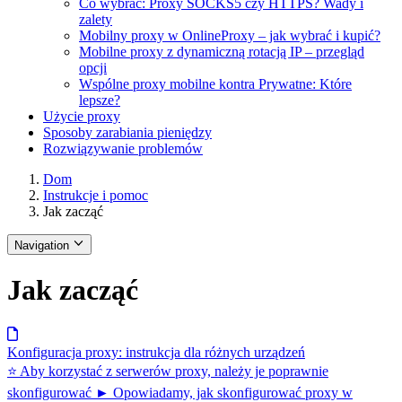
Co wybrać: Proxy SOCKS5 czy HTTPS? Wady i
zalety
Mobilny proxy w OnlineProxy – jak wybrać i kupić?
Mobilne proxy z dynamiczną rotacją IP – przegląd
opcji
Wspólne proxy mobilne kontra Prywatne: Które
lepsze?
Użycie proxy
Sposoby zarabiania pieniędzy
Rozwiązywanie problemów
Dom
Instrukcje i pomoc
Jak zacząć
Navigation
Jak zacząć
Konfiguracja proxy: instrukcja dla różnych urządzeń
⭐ Aby korzystać z serwerów proxy, należy je poprawnie
skonfigurować ► Opowiadamy, jak skonfigurować proxy w