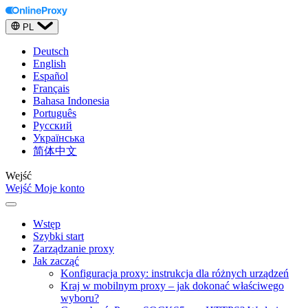
PL
Deutsch
English
Español
Français
Bahasa Indonesia
Português
Русский
Українська
简体中文
Wejść
Wejść
Moje konto
Wstęp
Szybki start
Zarządzanie proxy
Jak zacząć
Konfiguracja proxy: instrukcja dla różnych urządzeń
Kraj w mobilnym proxy – jak dokonać właściwego
wyboru?