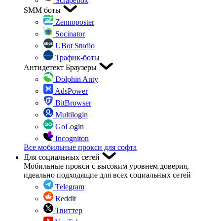
Scrapebox
SMM боты
Zennoposter
Socinator
UBot Studio
Трафик-боты
Антидетект Браузеры
Dolphin Anty
AdsPower
BitBrowser
Multilogin
GoLogin
Incogniton
Все мобильные прокси для софта
Для социальных сетей
Мобильные прокси с высоким уровнем доверия,
идеально подходящие для всех социальных сетей
Telegram
Reddit
Твиттер