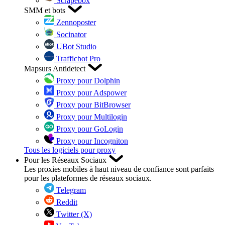
Scrapebox
SMM et bots
Zennoposter
Socinator
UBot Studio
Trafficbot Pro
Mapsurs Antidetect
Proxy pour Dolphin
Proxy pour Adspower
Proxy pour BitBrowser
Proxy pour Multilogin
Proxy pour GoLogin
Proxy pour Incogniton
Tous les logiciels pour proxy
Pour les Réseaux Sociaux
Les proxies mobiles à haut niveau de confiance sont parfaits
pour les plateformes de réseaux sociaux.
Telegram
Reddit
Twitter (X)