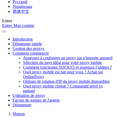
Русский
Українська
简体中文
Entrer
Entrer
Mon compte
Introduction
Démarrage rapide
Gestion des proxys
Comment commencer
Apprenez à configurer un proxy sur n'importe appareil
Sélection du pays idéal pour votre proxy mobile
Comment fonctionne SOCKS5 et pourquoi l’utiliser ?
Quel proxy mobile est fait pour vous ? Achat sur
OnlineProxy
Options de rotation d'IP du proxy mobile disponibles
Quel proxy mobile choisir ? Comparatif privé vs
partagé
Utilisation de proxy
Façons de gagner de l'argent
Dépannage
Maison