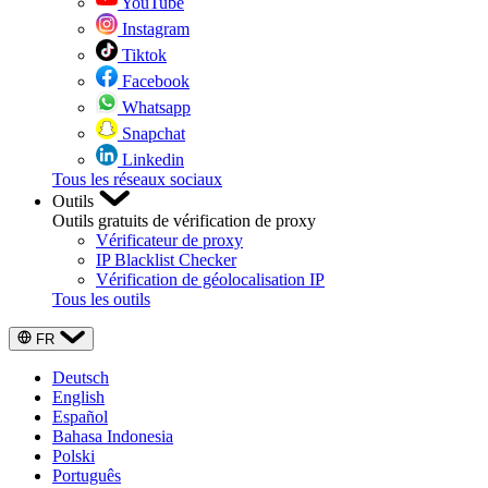
YouTube
Instagram
Tiktok
Facebook
Whatsapp
Snapchat
Linkedin
Tous les réseaux sociaux
Outils
Outils gratuits de vérification de proxy
Vérificateur de proxy
IP Blacklist Checker
Vérification de géolocalisation IP
Tous les outils
FR
Deutsch
English
Español
Bahasa Indonesia
Polski
Português