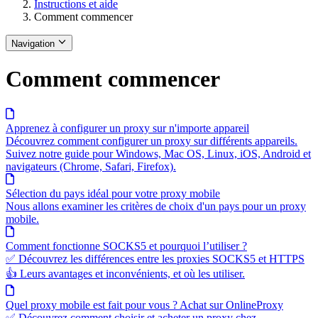
Instructions et aide
Comment commencer
Navigation
Comment commencer
Apprenez à configurer un proxy sur n'importe appareil
Découvrez comment configurer un proxy sur différents appareils.
Suivez notre guide pour Windows, Mac OS, Linux, iOS, Android et
navigateurs (Chrome, Safari, Firefox).
Sélection du pays idéal pour votre proxy mobile
Nous allons examiner les critères de choix d'un pays pour un proxy
mobile.
Comment fonctionne SOCKS5 et pourquoi l’utiliser ?
✅ Découvrez les différences entre les proxies SOCKS5 et HTTPS
👍 Leurs avantages et inconvénients, et où les utiliser.
Quel proxy mobile est fait pour vous ? Achat sur OnlineProxy
✅ Découvrez comment choisir et acheter un proxy chez