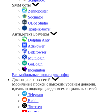
Scrapebox
SMM боты
Zennoposter
Socinator
UBot Studio
Трафик-боты
Антидетект Браузеры
Dolphin Anty
AdsPower
BitBrowser
Multilogin
GoLogin
Incogniton
Все мобильные прокси для софта
Для социальных сетей
Мобильные прокси с высоким уровнем доверия,
идеально подходящие для всех социальных сетей
Telegram
Reddit
Твиттер