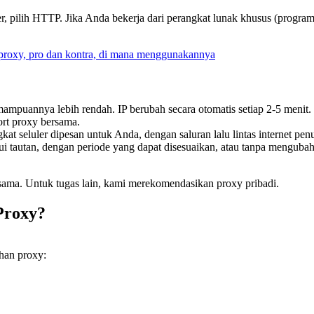
er, pilih HTTP. Jika Anda bekerja dari perangkat lunak khusus (program
oxy, pro dan kontra, di mana menggunakannya
ampuannya lebih rendah. IP berubah secara otomatis setiap 2-5 menit. S
ort proxy bersama.
gkat seluler dipesan untuk Anda, dengan saluran lalu lintas internet pe
lui tautan, dengan periode yang dapat disesuaikan, atau tanpa menguba
rsama. Untuk tugas lain, kami merekomendasikan proxy pribadi.
Proxy?
han proxy: