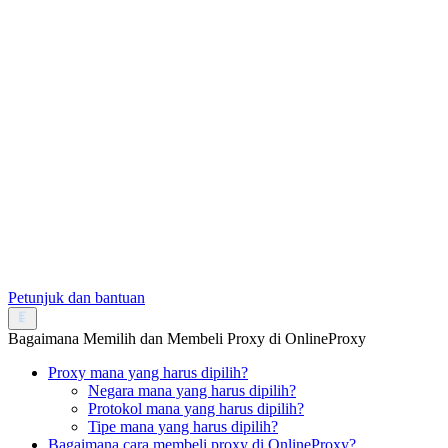
Petunjuk dan bantuan
Bagaimana Memilih dan Membeli Proxy di OnlineProxy
Proxy mana yang harus dipilih?
Negara mana yang harus dipilih?
Protokol mana yang harus dipilih?
Tipe mana yang harus dipilih?
Bagaimana cara membeli proxy di OnlineProxy?