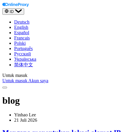
ID
Deutsch
English
Español
Français
Polski
Português
Русский
Українська
简体中文
Untuk masuk
Untuk masuk
Akun saya
blog
Yinhao Lee
21 Juli 2026