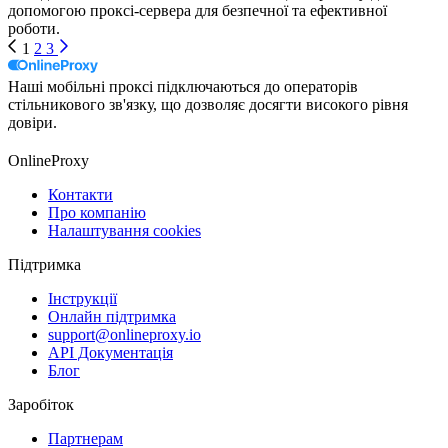
допомогою проксі-сервера для безпечної та ефективної
роботи.
1
2
3
Наші мобільні проксі підключаються до операторів
стільникового зв'язку, що дозволяє досягти високого рівня
довіри.
OnlineProxy
Контакти
Про компанію
Налаштування cookies
Підтримка
Інструкції
Онлайн підтримка
support@onlineproxy.io
API Документація
Блог
Заробіток
Партнерам