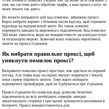
то ви побачите помилку з кодом 504. Це може бути пов'язано з
тим, що система довго обробляє трафік, а ваш проксі-статус не
може чекати так довго.
Ви можете виправити цей код помилки, змінивши проксі.
Варто вибрати варіант з більшим часом відгуку, щоб отримати
відповідь на відправлений запит. Ви також повинні
перевірити швидкість мережевого підключення. Код помилки
504 може з'явитися, якщо ви використовуєте загальнодоступні
та незахищені мережі. Зазвичай вони повільно обробляють
запити на проксі-з'єднання.
Як вибрати правильне проксі, щоб
уникнути помилок проксі?
Виправити помилки проксі простіше, ніж здається на перший
погляд. Але поява коду на екрані змушує нервувати і чекати,
поки сервер обробить запити. Тому варто вибирати
перевірених провайдерів, щоб не турбуватися про з'єднання.
Проксі-з'єднання без помилок коду дозволяє безпечно
підключатися до всіх необхідних серверів, швидко
завантажувати сторінки і при цьому залишатися анонімним в
Інтернеті. Проксі використовуються для: