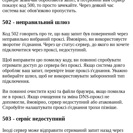
показує код 500, то просто зачекайте. Через деякий час
система вас обов'язково пропустить.
502 - неправильний шлюз
Код 502 говорить про те, що ваш запит був повернений через
неправильно вибраний проксі. Ймовірно, ви використовуєте
зворотне з'єднання. Через це статус-сервер, до якого ви хочете
підключитися через проксі, недоступний.
Щоб виправити цю помилку коду, ви повинні спробувати
отримати доступ до сервера без проксі. Якщо система довго
обробляє ваш запит, перевірте інше проксі-з'єднання. Уважно
вибирайте шлюз, щоб не використовувати заборонений тип
підключення.
Ви повинні очистити кукі та файли браузера, якщо помилка
не в проксі. Якщо очищення та зміна DNS-проксі не
допомогли, ймовірно, сервер недоступний або атакований.
Спробуйте налаштувати проксі-з'єднання трохи пізніше.
503 - сервіс недоступний
Іноді сервер може відправити отриманий запит назад через