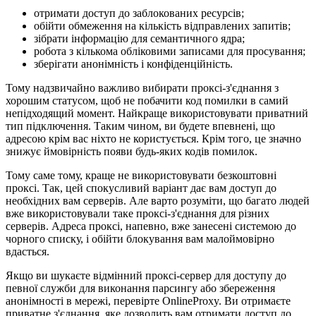
отримати доступ до заблокованих ресурсів;
обійти обмеження на кількість відправлених запитів;
зібрати інформацію для семантичного ядра;
робота з кількома обліковими записами для просування;
зберігати анонімність і конфіденційність.
Тому надзвичайно важливо вибирати проксі-з'єднання з
хорошим статусом, щоб не побачити код помилки в самий
непідходящий момент. Найкраще використовувати приватний
тип підключення. Таким чином, ви будете впевнені, що
адресою крім вас ніхто не користується. Крім того, це значно
знижує ймовірність появи будь-яких кодів помилок.
Тому саме тому, краще не використовувати безкоштовні
проксі. Так, цей спокусливий варіант дає вам доступ до
необхідних вам серверів. Але варто розуміти, що багато людей
вже використовували таке проксі-з'єднання для різних
серверів. Адреса проксі, напевно, вже занесені системою до
чорного списку, і обійти блокування вам малоймовірно
вдасться.
Якщо ви шукаєте відмінний проксі-сервер для доступу до
певної служби для виконання парсингу або збереження
анонімності в мережі, перевірте OnlineProxy. Ви отримаєте
приватне з'єднання, яке дозволить вам отримати доступ до