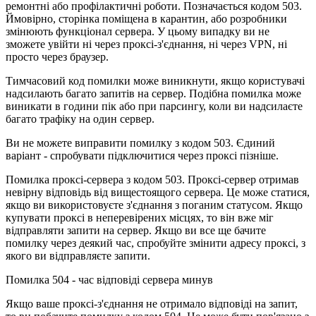
ремонтні або профілактичні роботи. Позначається кодом 503.
Ймовірно, сторінка поміщена в карантин, або розробники
змінюють функціонал сервера. У цьому випадку ви не
зможете увійти ні через проксі-з'єднання, ні через VPN, ні
просто через браузер.
Тимчасовий код помилки може виникнути, якщо користувачі
надсилають багато запитів на сервер. Подібна помилка може
виникати в години пік або при парсингу, коли ви надсилаєте
багато трафіку на один сервер.
Ви не можете виправити помилку з кодом 503. Єдиний
варіант - спробувати підключитися через проксі пізніше.
Помилка проксі-сервера з кодом 503. Проксі-сервер отримав
невірну відповідь від вищестоящого сервера. Це може статися,
якщо ви використовуєте з'єднання з поганим статусом. Якщо
купувати проксі в неперевірених місцях, то він вже міг
відправляти запити на сервер. Якщо ви все ще бачите
помилку через деякий час, спробуйте змінити адресу проксі, з
якого ви відправляєте запити.
Помилка 504 - час відповіді сервера минув
Якщо ваше проксі-з'єднання не отримало відповіді на запит,