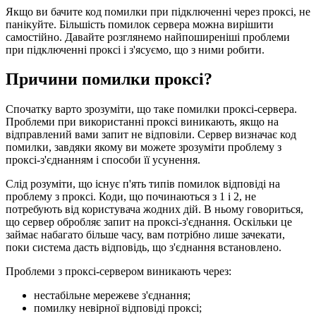
Якщо ви бачите код помилки при підключенні через проксі, не
панікуйте. Більшість помилок сервера можна вирішити
самостійно. Давайте розглянемо найпоширеніші проблеми
при підключенні проксі і з'ясуємо, що з ними робити.
Причини помилки проксі?
Спочатку варто зрозуміти, що таке помилки проксі-сервера.
Проблеми при використанні проксі виникають, якщо на
відправлений вами запит не відповіли. Сервер визначає код
помилки, завдяки якому ви можете зрозуміти проблему з
проксі-з'єднанням і способи її усунення.
Слід розуміти, що існує п'ять типів помилок відповіді на
проблему з проксі. Коди, що починаються з 1 і 2, не
потребують від користувача жодних дій. В ньому говориться,
що сервер обробляє запит на проксі-з'єднання. Оскільки це
займає набагато більше часу, вам потрібно лише зачекати,
поки система дасть відповідь, що з'єднання встановлено.
Проблеми з проксі-сервером виникають через:
нестабільне мережеве з'єднання;
помилку невірної відповіді проксі;