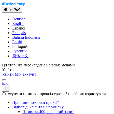
UK
Deutsch
English
Español
Français
Bahasa Indonesia
Polski
Português
Русский
简体中文
Ця сторінка перекладена не всіма мовами
Увійти
Увійти
Мій аккаунт
Блог
Як усунути помилки проксі-сервера? посібник користувача
Причини помилки проксі?
Відповіді клієнта на помилку
Помилка 400, невірний запит