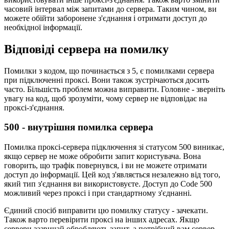
часовий інтервал між запитами до сервера. Таким чином, ви
можете обійти заборонене з'єднання і отримати доступ до
необхідної інформації.
Відповіді сервера на помилку
Помилки з кодом, що починається з 5, є помилками сервера
при підключенні проксі. Вони також зустрічаються досить
часто. Більшість проблем можна виправити. Головне - зверніть
увагу на код, щоб зрозуміти, чому сервер не відповідає на
проксі-з'єднання.
500 - внутрішня помилка сервера
Помилка проксі-сервера підключення зі статусом 500 виникає,
якщо сервер не може обробити запит користувача. Вона
говорить, що трафік повернувся, і ви не можете отримати
доступ до інформації. Цей код з'являється незалежно від того,
який тип з'єднання ви використовуєте. Доступ до Code 500
можливий через проксі і при стандартному з'єднанні.
Єдиний спосіб виправити цю помилку статусу - зачекати.
Також варто перевірити проксі на інших адресах. Якщо
сервери зазвичай обробляють запит, а потрібний вам сервер