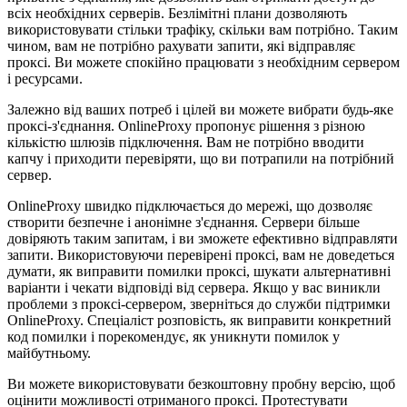
всіх необхідних серверів. Безлімітні плани дозволяють
використовувати стільки трафіку, скільки вам потрібно. Таким
чином, вам не потрібно рахувати запити, які відправляє
проксі. Ви можете спокійно працювати з необхідним сервером
і ресурсами.
Залежно від ваших потреб і цілей ви можете вибрати будь-яке
проксі-з'єднання. OnlineProxy пропонує рішення з різною
кількістю шлюзів підключення. Вам не потрібно вводити
капчу і приходити перевіряти, що ви потрапили на потрібний
сервер.
OnlineProxy швидко підключається до мережі, що дозволяє
створити безпечне і анонімне з'єднання. Сервери більше
довіряють таким запитам, і ви зможете ефективно відправляти
запити. Використовуючи перевірені проксі, вам не доведеться
думати, як виправити помилки проксі, шукати альтернативні
варіанти і чекати відповіді від сервера. Якщо у вас виникли
проблеми з проксі-сервером, зверніться до служби підтримки
OnlineProxy. Спеціаліст розповість, як виправити конкретний
код помилки і порекомендує, як уникнути помилок у
майбутньому.
Ви можете використовувати безкоштовну пробну версію, щоб
оцінити можливості отриманого проксі. Протестувати