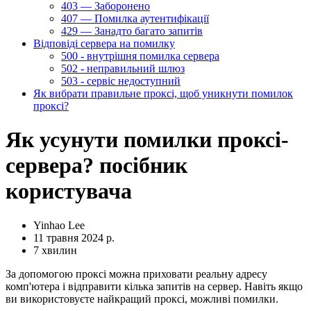
403 — Заборонено
407 — Помилка аутентифікації
429 — Занадто багато запитів
Відповіді сервера на помилку
500 - внутрішня помилка сервера
502 - неправильний шлюз
503 - сервіс недоступний
Як вибрати правильне проксі, щоб уникнути помилок
проксі?
Як усунути помилки проксі-
сервера? посібник
користувача
Yinhao Lee
11 травня 2024 р.
7 хвилин
За допомогою проксі можна приховати реальну адресу
комп'ютера і відправити кілька запитів на сервер. Навіть якщо
ви використовуєте найкращий проксі, можливі помилки.