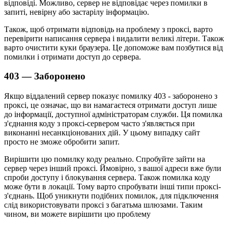
відповіді. Можливо, сервер не відповідає через помилки в
запиті, невірну або застарілу інформацію.
Також, щоб отримати відповідь на проблему з проксі, варто
перевірити написання сервера і видалити великі літери. Також
варто очистити куки браузера. Це допоможе вам позбутися від
помилки і отримати доступ до сервера.
403 — Заборонено
Якщо віддалений сервер показує помилку 403 - заборонено з
проксі, це означає, що ви намагаєтеся отримати доступ лише
до інформації, доступної адміністраторам служби. Ця помилка
з'єднання коду з проксі-сервером часто з'являється при
виконанні несанкціонованих дій. У цьому випадку сайт
просто не зможе обробити запит.
Вирішити цю помилку коду реально. Спробуйте зайти на
сервер через інший проксі. Ймовірно, з вашої адреси вже були
спроби доступу і блокування сервера. Також помилка коду
може бути в локації. Тому варто спробувати інші типи проксі-
з'єднань. Щоб уникнути подібних помилок, для підключення
слід використовувати проксі з багатьма шлюзами. Таким
чином, ви можете вирішити цю проблему