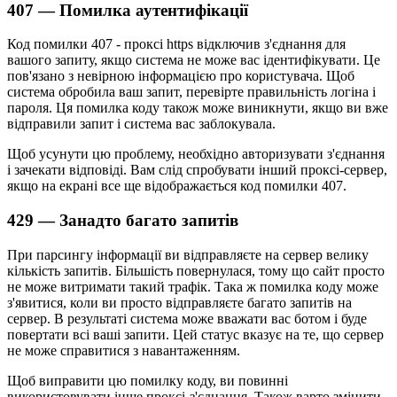
407 — Помилка аутентифікації
Код помилки 407 - проксі https відключив з'єднання для
вашого запиту, якщо система не може вас ідентифікувати. Це
пов'язано з невірною інформацією про користувача. Щоб
система обробила ваш запит, перевірте правильність логіна і
пароля. Ця помилка коду також може виникнути, якщо ви вже
відправили запит і система вас заблокувала.
Щоб усунути цю проблему, необхідно авторизувати з'єднання
і зачекати відповіді. Вам слід спробувати інший проксі-сервер,
якщо на екрані все ще відображається код помилки 407.
429 — Занадто багато запитів
При парсингу інформації ви відправляєте на сервер велику
кількість запитів. Більшість повернулася, тому що сайт просто
не може витримати такий трафік. Така ж помилка коду може
з'явитися, коли ви просто відправляєте багато запитів на
сервер. В результаті система може вважати вас ботом і буде
повертати всі ваші запити. Цей статус вказує на те, що сервер
не може справитися з навантаженням.
Щоб виправити цю помилку коду, ви повинні
використовувати інше проксі-з'єднання. Також варто змінити