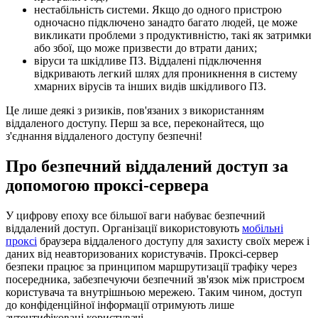
нестабільність системи. Якщо до одного пристрою
одночасно підключено занадто багато людей, це може
викликати проблеми з продуктивністю, такі як затримки
або збої, що може призвести до втрати даних;
віруси та шкідливе ПЗ. Віддалені підключення
відкривають легкий шлях для проникнення в систему
хмарних вірусів та інших видів шкідливого ПЗ.
Це лише деякі з ризиків, пов'язаних з використанням
віддаленого доступу. Перш за все, переконайтеся, що
з'єднання віддаленого доступу безпечні!
Про безпечний віддалений доступ за
допомогою проксі-сервера
У цифрову епоху все більшої ваги набуває безпечний
віддалений доступ. Організації використовують
мобільні
проксі
браузера віддаленого доступу для захисту своїх мереж і
даних від неавторизованих користувачів. Проксі-сервер
безпеки працює за принципом маршрутизації трафіку через
посередника, забезпечуючи безпечний зв'язок між пристроєм
користувача та внутрішньою мережею. Таким чином, доступ
до конфіденційної інформації отримують лише
аутентифіковані користувачі.