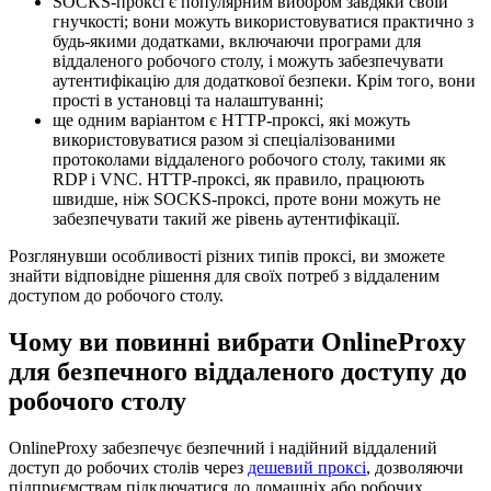
SOCKS-проксі є популярним вибором завдяки своїй
гнучкості; вони можуть використовуватися практично з
будь-якими додатками, включаючи програми для
віддаленого робочого столу, і можуть забезпечувати
аутентифікацію для додаткової безпеки. Крім того, вони
прості в установці та налаштуванні;
ще одним варіантом є HTTP-проксі, які можуть
використовуватися разом зі спеціалізованими
протоколами віддаленого робочого столу, такими як
RDP і VNC. HTTP-проксі, як правило, працюють
швидше, ніж SOCKS-проксі, проте вони можуть не
забезпечувати такий же рівень аутентифікації.
Розглянувши особливості різних типів проксі, ви зможете
знайти відповідне рішення для своїх потреб з віддаленим
доступом до робочого столу.
Чому ви повинні вибрати OnlineProxy
для безпечного віддаленого доступу до
робочого столу
OnlineProxy забезпечує безпечний і надійний віддалений
доступ до робочих столів через
дешевий проксі
, дозволяючи
підприємствам підключатися до домашніх або робочих