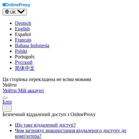
UK
Deutsch
English
Español
Français
Bahasa Indonesia
Polski
Português
Русский
简体中文
Ця сторінка перекладена не всіма мовами
Увійти
Увійти
Мій аккаунт
Блог
Безпечний віддалений доступ з OnlineProxy
Що таке віддалений доступ?
Чим загрожує використання віддаленого доступу до
комп'ютера?