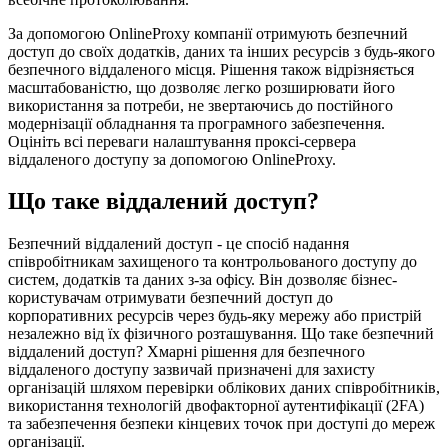
За допомогою OnlineProxy компанії отримують безпечний
доступ до своїх додатків, даних та інших ресурсів з будь-якого
безпечного віддаленого місця. Рішення також відрізняється
масштабованістю, що дозволяє легко розширювати його
використання за потреби, не звертаючись до постійного
модернізації обладнання та програмного забезпечення.
Оцініть всі переваги налаштування проксі-сервера
віддаленого доступу за допомогою OnlineProxy.
Що таке віддалений доступ?
Безпечний віддалений доступ - це спосіб надання
співробітникам захищеного та контрольованого доступу до
систем, додатків та даних з-за офісу. Він дозволяє бізнес-
користувачам отримувати безпечний доступ до
корпоративних ресурсів через будь-яку мережу або пристрій
незалежно від їх фізичного розташування. Що таке безпечний
віддалений доступ? Хмарні рішення для безпечного
віддаленого доступу зазвичай призначені для захисту
організацій шляхом перевірки облікових даних співробітників,
використання технологій двофакторної аутентифікації (2FA)
та забезпечення безпеки кінцевих точок при доступі до мереж
організації.