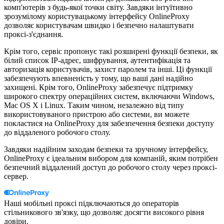
комп'ютерів з будь-якої точки світу. Завдяки інтуїтивно
зрозумілому користувацькому інтерфейсу OnlineProxy
дозволяє користувачам швидко і безпечно налаштувати
проксі-з'єднання.
Крім того, сервіс пропонує такі розширені функції безпеки, як
білий список IP-адрес, шифрування, аутентифікація та
авторизація користувачів, захист паролем та інші. Ці функції
забезпечують впевненість у тому, що ваші дані надійно
захищені. Крім того, OnlineProxy забезпечує підтримку
широкого спектру операційних систем, включаючи Windows,
Mac OS X і Linux. Таким чином, незалежно від типу
використовуваного пристрою або системи, ви можете
покластися на OnlineProxy для забезпечення безпеки доступу
до віддаленого робочого столу.
Завдяки надійним заходам безпеки та зручному інтерфейсу,
OnlineProxy є ідеальним вибором для компаній, яким потрібен
безпечний віддалений доступ до робочого столу через проксі-
сервер.
Наші мобільні проксі підключаються до операторів
стільникового зв'язку, що дозволяє досягти високого рівня
довіри.