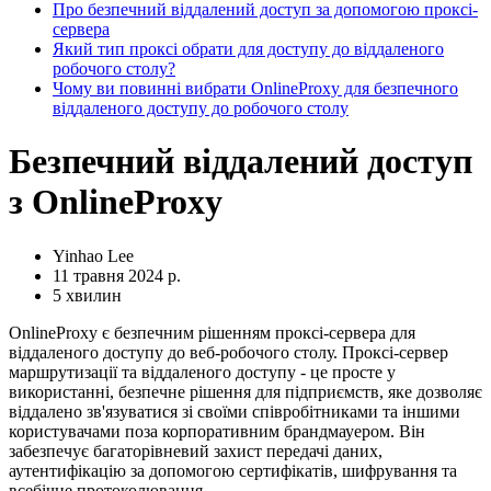
Про безпечний віддалений доступ за допомогою проксі-
сервера
Який тип проксі обрати для доступу до віддаленого
робочого столу?
Чому ви повинні вибрати OnlineProxy для безпечного
віддаленого доступу до робочого столу
Безпечний віддалений доступ
з OnlineProxy
Yinhao Lee
11 травня 2024 р.
5 хвилин
OnlineProxy є безпечним рішенням проксі-сервера для
віддаленого доступу до веб-робочого столу. Проксі-сервер
маршрутизації та віддаленого доступу - це просте у
використанні, безпечне рішення для підприємств, яке дозволяє
віддалено зв'язуватися зі своїми співробітниками та іншими
користувачами поза корпоративним брандмауером. Він
забезпечує багаторівневий захист передачі даних,
аутентифікацію за допомогою сертифікатів, шифрування та
всебічне протоколювання.