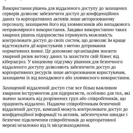
Використання рішень для віддаленого доступу до захищених
серверів дозволяє забезпечити доступ до конфіденційних
даних та корпоративних активів лише авторизованому
персоналу, захищаючи його від зловмисників або випадкового
неправомірного використання. Завдяки використанню таких
хмарних рішень підприємства отримують можливість
контролювати доступ до своїх систем, що дозволяє їм краще
відстежувати дії користувачів з метою дотримання
нормативних вимог. Це допоможе організаціям знизити
хмарний ризик витоку даних та захистити свій бізнес від
кіберзагроз. У кінцевому підсумку рішення для безпечного
віддаленого доступу дозволяють забезпечити доступ до
корпоративних ресурсів лише авторизованим користувачам,
захищаючи їх від випадкового або зловмисного використання.
Захищений віддалений доступ стає все більш важливим
хмарним інструментом для підприємств, особливо для тих, які
значно залежать від розрізнених груп або співробітників, що
працюють віддалено. Надаючи співробітникам безпечний
віддалений доступ, компанії можуть контролювати доступ до
конфіденційної інформації та активів, забезпечуючи швидке і
безпечне підключення співробітників до корпоративної
мережі незалежно від їх місцезнаходження.