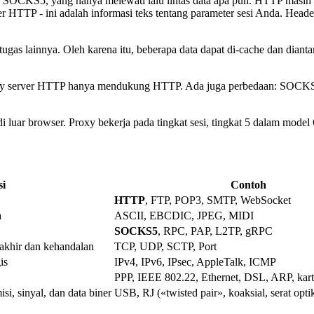
CKS5, yang hanya melewati lalu lintas data apa pun. HTTP masih berpe
ader HTTP - ini adalah informasi teks tentang parameter sesi Anda. He
gas lainnya. Oleh karena itu, beberapa data dapat di-cache dan diant
y server HTTP hanya mendukung HTTP. Ada juga perbedaan: SOCKS5 
ar browser. Proxy bekerja pada tingkat sesi, tingkat 5 dalam model OSI
si
Contoh
HTTP
, FTP, POP3, SMTP, WebSocket
a
ASCII, EBCDIC, JPEG, MIDI
SOCKS5
, RPC, PAP, L2TP, gRPC
 akhir dan kehandalan
TCP, UDP, SCTP, Port
is
IPv4, IPv6, IPsec, AppleTalk, ICMP
PPP, IEEE 802.22, Ethernet, DSL, ARP, kart
si, sinyal, dan data biner
USB, RJ («twisted pair», koaksial, serat optik