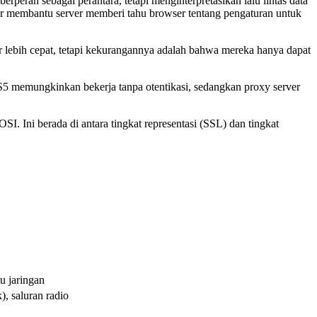
ran sebagai perantara, tetapi menginterpretasikan lalu lintas data
ader membantu server memberi tahu browser tentang pengaturan untuk
ar lebih cepat, tetapi kekurangannya adalah bahwa mereka hanya dapat
memungkinkan bekerja tanpa otentikasi, sedangkan proxy server
. Ini berada di antara tingkat representasi (SSL) dan tingkat
u jaringan
), saluran radio