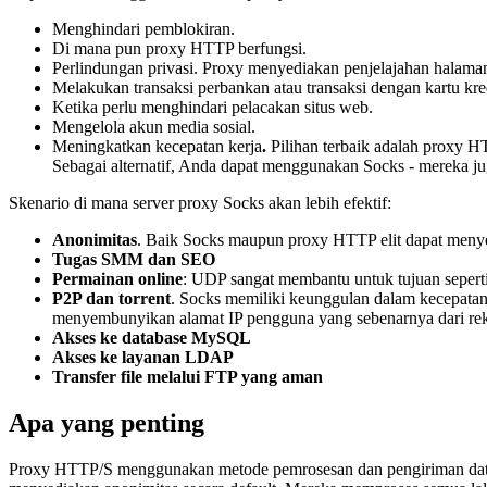
Menghindari pemblokiran.
Di mana pun proxy HTTP berfungsi.
Perlindungan privasi. Proxy menyediakan penjelajahan halam
Melakukan transaksi perbankan atau transaksi dengan kartu kred
Ketika perlu menghindari pelacakan situs web.
Mengelola akun media sosial.
Meningkatkan kecepatan kerja
.
Pilihan terbaik adalah proxy H
Sebagai alternatif, Anda dapat menggunakan Socks - mereka ju
Skenario di mana server proxy Socks akan lebih efektif:
Anonimitas
. Baik Socks maupun proxy HTTP elit dapat meny
Tugas SMM dan SEO
Permainan online
: UDP sangat membantu untuk tujuan seperti i
P2P dan torrent
. Socks memiliki keunggulan dalam kecepatan
menyembunyikan alamat IP pengguna yang sebenarnya dari rek
Akses ke database MySQL
Akses ke layanan LDAP
Transfer file melalui FTP yang aman
Apa yang penting
Proxy HTTP/S menggunakan metode pemrosesan dan pengiriman data y