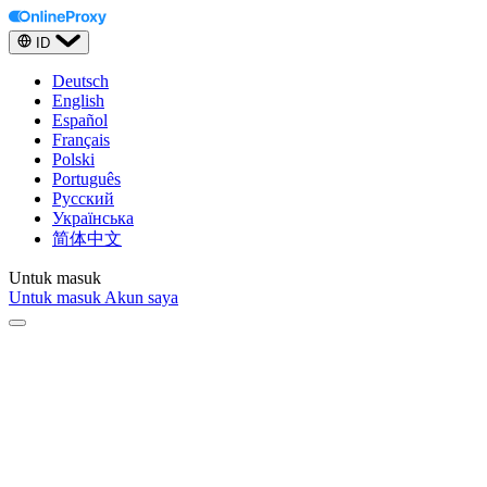
ID
Deutsch
English
Español
Français
Polski
Português
Русский
Українська
简体中文
Untuk masuk
Untuk masuk
Akun saya