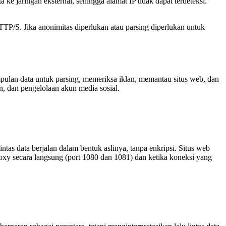
 jaringan eksternal, sehingga alamat IP tidak dapat terdeteksi.
P/S. Jika anonimitas diperlukan atau parsing diperlukan untuk
an data untuk parsing, memeriksa iklan, memantau situs web, dan
n, dan pengelolaan akun media sosial.
tas data berjalan dalam bentuk aslinya, tanpa enkripsi. Situs web
y secara langsung (port 1080 dan 1081) dan ketika koneksi yang