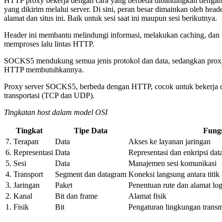
HTTP proxy bekerja dengan cara yang berbeda dibandingkan dengan SO
yang dikirim melalui server. Di sini, peran besar dimainkan oleh he
alamat dan situs ini. Baik untuk sesi saat ini maupun sesi berikutnya.
Header ini membantu melindungi informasi, melakukan caching, dan tu
memproses lalu lintas HTTP.
SOCKS5 mendukung semua jenis protokol dan data, sedangkan prox
HTTP membutuhkannya.
Proxy server SOCKS5, berbeda dengan HTTP, cocok untuk bekerja di lu
transportasi (TCP dan UDP).
Tingkatan host dalam model OSI
Tingkat
Tipe Data
Fung
7. Terapan
Data
Akses ke layanan jaringan
6. Representasi
Data
Representasi dan enkripsi dat
5. Sesi
Data
Manajemen sesi komunikasi
4. Transport
Segment dan datagram
Koneksi langsung antara titik
3. Jaringan
Paket
Penentuan rute dan alamat log
2. Kanal
Bit dan frame
Alamat fisik
1. Fisik
Bit
Pengaturan lingkungan transmi