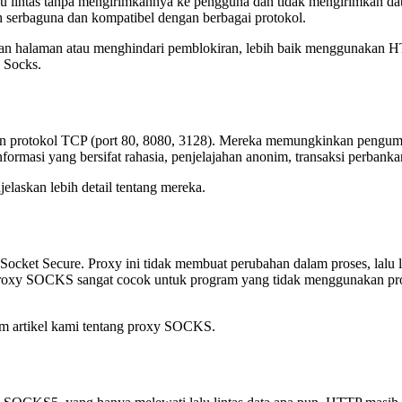
lintas tanpa mengirimkannya ke pengguna dan tidak mengirimkan data ke
h serbaguna dan kompatibel dengan berbagai protokol.
n halaman atau menghindari pemblokiran, lebih baik menggunakan HTT
 Socks.
rotokol TCP (port 80, 8080, 3128). Mereka memungkinkan pengumpul
ormasi yang bersifat rahasia, penjelajahan anonim, transaksi perbanka
laskan lebih detail tentang mereka.
cket Secure. Proxy ini tidak membuat perubahan dalam proses, lalu lin
 Proxy SOCKS sangat cocok untuk program yang tidak menggunakan prox
m artikel kami tentang proxy SOCKS.