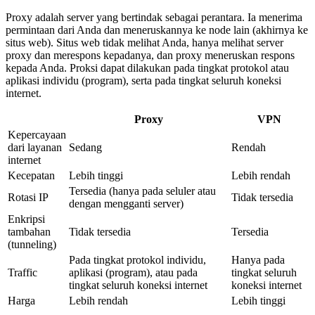
Proxy adalah server yang bertindak sebagai perantara. Ia menerima
permintaan dari Anda dan meneruskannya ke node lain (akhirnya ke
situs web). Situs web tidak melihat Anda, hanya melihat server
proxy dan merespons kepadanya, dan proxy meneruskan respons
kepada Anda. Proksi dapat dilakukan pada tingkat protokol atau
aplikasi individu (program), serta pada tingkat seluruh koneksi
internet.
Proxy
VPN
Kepercayaan
dari layanan
Sedang
Rendah
internet
Kecepatan
Lebih tinggi
Lebih rendah
Tersedia (hanya pada seluler atau
Rotasi IP
Tidak tersedia
dengan mengganti server)
Enkripsi
tambahan
Tidak tersedia
Tersedia
(tunneling)
Pada tingkat protokol individu,
Hanya pada
Traffic
aplikasi (program), atau pada
tingkat seluruh
tingkat seluruh koneksi internet
koneksi internet
Harga
Lebih rendah
Lebih tinggi