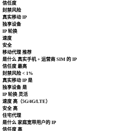
信任度
封禁风险
真实移动 IP
独享设备
IP 轮换
速度
安全
移动代理
推荐
是什么
真实手机 + 运营商 SIM 的 IP
信任度
最高
封禁风险
< 1%
真实移动 IP
是
独享设备
是
IP 轮换
灵活
速度
高（5G/4G/LTE）
安全
高
住宅代理
是什么
家庭宽带用户的 IP
信任度
高