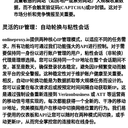
流量敏感的网站（如房地产或票务网站）大规模收集数
据，而不会触发验证码(CAPTCHA)或IP封锁。这对于
市场分析和竞争情报至关重要。
灵活的IP管理：自动轮换与粘性会话
onlineproxy.io提供两种核心IP管理模式，以适应不同的任务需
求，所有功能均可通过我们功能强大的API进行控制。对于需
要保持同一身份以进行账户管理的用户，
粘性会话（非轮换）
代理
是理想选择。您可以保持同一个IP地址在整个会话期间不
变，甚至是数天，确保登录状态稳定，避免因IP频繁变动而触
发平台的安全警报。这种稳定性对于维护账户健康至关重要。
相反，
自动IP轮换
功能是为数据抓取等大规模任务而设计的。
您可以设置在每次请求后或按预定时间间隔自动获取新IP。这
是通过强制设备重新连接到
Verizonbusiness
或
ATT
等运营商
的移动信号塔实现的，每次都能获得一个全新的、干净的移动
IP地址，完美模拟用户在移动中切换网络位置的行为。我们易
于使用的仪表板和API让您可以随时在两种模式间切换，或手
动更新IP，从而完全掌控您的连接和在线身份。