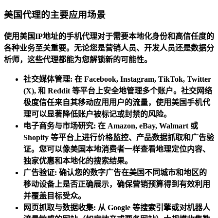
美国代理的主要应用场景
使用美国IP地址的手机代理对于需要本地化身份和高信任度的
各种业务至关重要。无论您是营销人员、开发人员还是数据分
析师，这些代理都能为您解锁新的可能性。
社交媒体管理:
在
Facebook
,
Instagram
,
TikTok
,
Twitter
(X)
, 和
Reddit
等平台上安全地管理多个账户。社交网络
极度信任来自其移动应用用户的流量，使用美国手机代
理可以显著降低账户被标记或封禁的风险。
电子商务与市场研究:
在
Amazon
,
eBay
,
Walmart
或
Shopify
等平台上进行价格监控、产品数据抓取和广告验
证。您可以像美国本地消费者一样查看地理定位内容、
独家优惠和本地化的搜索结果。
广告验证:
确认您的数字广告在美国不同城市和地区的
移动设备上是否正确展示，确保营销预算得到有效利用
并覆盖目标受众。
网页抓取与数据收集:
从
Google
等搜索引擎或对机器人