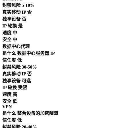
封禁风险
5-10%
真实移动 IP
否
独享设备
否
IP 轮换
是
速度
中
安全
中
数据中心代理
是什么
数据中心服务器 IP
信任度
低
封禁风险
30-50%
真实移动 IP
否
独享设备
可选
IP 轮换
受限
速度
高
安全
低
VPN
是什么
整台设备的加密隧道
信任度
低
封禁风险
20-40%