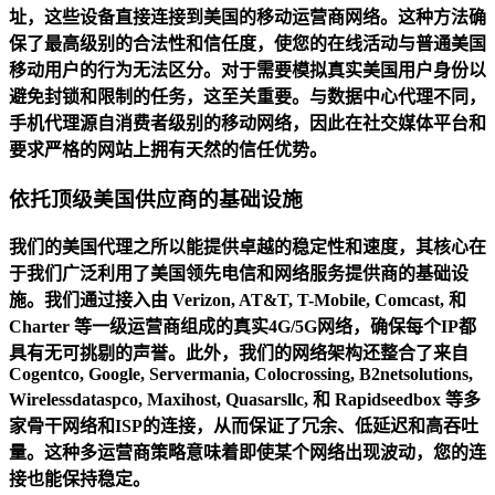
址，这些设备直接连接到美国的移动运营商网络。这种方法确
保了最高级别的合法性和信任度，使您的在线活动与普通美国
移动用户的行为无法区分。对于需要模拟真实美国用户身份以
避免封锁和限制的任务，这至关重要。与数据中心代理不同，
手机代理源自消费者级别的移动网络，因此在社交媒体平台和
要求严格的网站上拥有天然的信任优势。
依托顶级美国供应商的基础设施
我们的美国代理之所以能提供卓越的稳定性和速度，其核心在
于我们广泛利用了美国领先电信和网络服务提供商的基础设
施。我们通过接入由
Verizon
,
AT&T
,
T-Mobile
,
Comcast
, 和
Charter
等一级运营商组成的真实4G/5G网络，确保每个IP都
具有无可挑剔的声誉。此外，我们的网络架构还整合了来自
Cogentco
,
Google
,
Servermania
,
Colocrossing
,
B2netsolutions
,
Wirelessdataspco
,
Maxihost
,
Quasarsllc
, 和
Rapidseedbox
等多
家骨干网络和ISP的连接，从而保证了冗余、低延迟和高吞吐
量。这种多运营商策略意味着即使某个网络出现波动，您的连
接也能保持稳定。