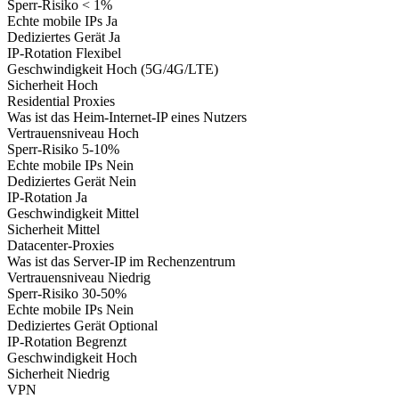
Sperr-Risiko
< 1%
Echte mobile IPs
Ja
Dediziertes Gerät
Ja
IP-Rotation
Flexibel
Geschwindigkeit
Hoch (5G/4G/LTE)
Sicherheit
Hoch
Residential Proxies
Was ist das
Heim-Internet-IP eines Nutzers
Vertrauensniveau
Hoch
Sperr-Risiko
5-10%
Echte mobile IPs
Nein
Dediziertes Gerät
Nein
IP-Rotation
Ja
Geschwindigkeit
Mittel
Sicherheit
Mittel
Datacenter-Proxies
Was ist das
Server-IP im Rechenzentrum
Vertrauensniveau
Niedrig
Sperr-Risiko
30-50%
Echte mobile IPs
Nein
Dediziertes Gerät
Optional
IP-Rotation
Begrenzt
Geschwindigkeit
Hoch
Sicherheit
Niedrig
VPN