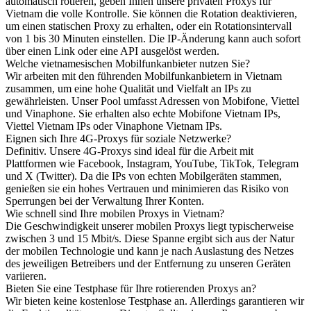
automatisch rotieren, geben Ihnen unsere privaten Proxys für
Vietnam die volle Kontrolle. Sie können die Rotation deaktivieren,
um einen statischen Proxy zu erhalten, oder ein Rotationsintervall
von 1 bis 30 Minuten einstellen. Die IP-Änderung kann auch sofort
über einen Link oder eine API ausgelöst werden.
Welche vietnamesischen Mobilfunkanbieter nutzen Sie?
Wir arbeiten mit den führenden Mobilfunkanbietern in Vietnam
zusammen, um eine hohe Qualität und Vielfalt an IPs zu
gewährleisten. Unser Pool umfasst Adressen von Mobifone, Viettel
und Vinaphone. Sie erhalten also echte Mobifone Vietnam IPs,
Viettel Vietnam IPs oder Vinaphone Vietnam IPs.
Eignen sich Ihre 4G-Proxys für soziale Netzwerke?
Definitiv. Unsere 4G-Proxys sind ideal für die Arbeit mit
Plattformen wie Facebook, Instagram, YouTube, TikTok, Telegram
und X (Twitter). Da die IPs von echten Mobilgeräten stammen,
genießen sie ein hohes Vertrauen und minimieren das Risiko von
Sperrungen bei der Verwaltung Ihrer Konten.
Wie schnell sind Ihre mobilen Proxys in Vietnam?
Die Geschwindigkeit unserer mobilen Proxys liegt typischerweise
zwischen 3 und 15 Mbit/s. Diese Spanne ergibt sich aus der Natur
der mobilen Technologie und kann je nach Auslastung des Netzes
des jeweiligen Betreibers und der Entfernung zu unseren Geräten
variieren.
Bieten Sie eine Testphase für Ihre rotierenden Proxys an?
Wir bieten keine kostenlose Testphase an. Allerdings garantieren wir