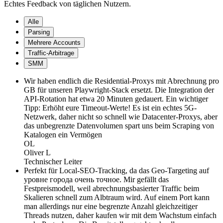
Echtes Feedback von täglichen Nutzern.
Alle
Parsing
Mehrere Accounts
Traffic-Arbitrage
SMM
Wir haben endlich die Residential-Proxys mit Abrechnung pro
GB für unseren Playwright-Stack ersetzt. Die Integration der
API-Rotation hat etwa 20 Minuten gedauert. Ein wichtiger
Tipp: Erhöht eure Timeout-Werte! Es ist ein echtes 5G-
Netzwerk, daher nicht so schnell wie Datacenter-Proxys, aber
das unbegrenzte Datenvolumen spart uns beim Scraping von
Katalogen ein Vermögen
OL
Oliver L
Technischer Leiter
Perfekt für Local-SEO-Tracking, da das Geo-Targeting auf
уровне города очень точное. Mir gefällt das
Festpreismodell, weil abrechnungsbasierter Traffic beim
Skalieren schnell zum Albtraum wird. Auf einem Port kann
man allerdings nur eine begrenzte Anzahl gleichzeitiger
Threads nutzen, daher kaufen wir mit dem Wachstum einfach