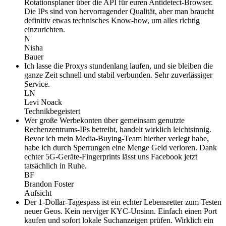
Rotationsplaner über die API für euren Antidetect-Browser.
Die IPs sind von hervorragender Qualität, aber man braucht
definitiv etwas technisches Know-how, um alles richtig
einzurichten.
N
Nisha
Bauer
Ich lasse die Proxys stundenlang laufen, und sie bleiben die
ganze Zeit schnell und stabil verbunden. Sehr zuverlässiger
Service.
LN
Levi Noack
Technikbegeistert
Wer große Werbekonten über gemeinsam genutzte
Rechenzentrums-IPs betreibt, handelt wirklich leichtsinnig.
Bevor ich mein Media-Buying-Team hierher verlegt habe,
habe ich durch Sperrungen eine Menge Geld verloren. Dank
echter 5G-Geräte-Fingerprints lässt uns Facebook jetzt
tatsächlich in Ruhe.
BF
Brandon Foster
Aufsicht
Der 1-Dollar-Tagespass ist ein echter Lebensretter zum Testen
neuer Geos. Kein nerviger KYC-Unsinn. Einfach einen Port
kaufen und sofort lokale Suchanzeigen prüfen. Wirklich ein