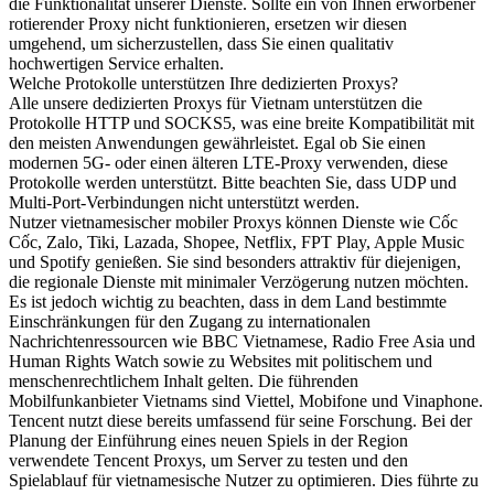
die Funktionalität unserer Dienste. Sollte ein von Ihnen erworbener
rotierender Proxy nicht funktionieren, ersetzen wir diesen
umgehend, um sicherzustellen, dass Sie einen qualitativ
hochwertigen Service erhalten.
Welche Protokolle unterstützen Ihre dedizierten Proxys?
Alle unsere dedizierten Proxys für Vietnam unterstützen die
Protokolle HTTP und SOCKS5, was eine breite Kompatibilität mit
den meisten Anwendungen gewährleistet. Egal ob Sie einen
modernen 5G- oder einen älteren LTE-Proxy verwenden, diese
Protokolle werden unterstützt. Bitte beachten Sie, dass UDP und
Multi-Port-Verbindungen nicht unterstützt werden.
Nutzer vietnamesischer mobiler Proxys können Dienste wie Cốc
Cốc, Zalo, Tiki, Lazada, Shopee, Netflix, FPT Play, Apple Music
und Spotify genießen. Sie sind besonders attraktiv für diejenigen,
die regionale Dienste mit minimaler Verzögerung nutzen möchten.
Es ist jedoch wichtig zu beachten, dass in dem Land bestimmte
Einschränkungen für den Zugang zu internationalen
Nachrichtenressourcen wie BBC Vietnamese, Radio Free Asia und
Human Rights Watch sowie zu Websites mit politischem und
menschenrechtlichem Inhalt gelten. Die führenden
Mobilfunkanbieter Vietnams sind Viettel, Mobifone und Vinaphone.
Tencent nutzt diese bereits umfassend für seine Forschung. Bei der
Planung der Einführung eines neuen Spiels in der Region
verwendete Tencent Proxys, um Server zu testen und den
Spielablauf für vietnamesische Nutzer zu optimieren. Dies führte zu