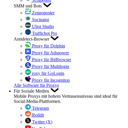
Scrapebox
SMM und Bots
Zennoposter
Socinator
Ubot Studio
Trafficbot Pro
Antidetect-Browser
Proxy für Dolphin
Proxy für Adspower
Proxy für BitBrowser
Proxy für Multilogin
roxy für GoLogin
Proxy für Incogniton
Alle Software für Proxys
Für Soziale Medien
Mobile Proxys mit hohem Vertrauensniveau sind ideal für
Social-Media-Plattformen.
Telegram
Reddit
Twitter (X)