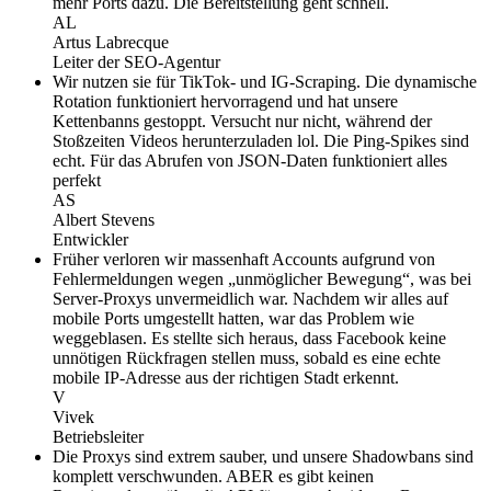
mehr Ports dazu. Die Bereitstellung geht schnell.
AL
Artus Labrecque
Leiter der SEO-Agentur
Wir nutzen sie für TikTok- und IG-Scraping. Die dynamische
Rotation funktioniert hervorragend und hat unsere
Kettenbanns gestoppt. Versucht nur nicht, während der
Stoßzeiten Videos herunterzuladen lol. Die Ping-Spikes sind
echt. Für das Abrufen von JSON-Daten funktioniert alles
perfekt
AS
Albert Stevens
Entwickler
Früher verloren wir massenhaft Accounts aufgrund von
Fehlermeldungen wegen „unmöglicher Bewegung“, was bei
Server-Proxys unvermeidlich war. Nachdem wir alles auf
mobile Ports umgestellt hatten, war das Problem wie
weggeblasen. Es stellte sich heraus, dass Facebook keine
unnötigen Rückfragen stellen muss, sobald es eine echte
mobile IP-Adresse aus der richtigen Stadt erkennt.
V
Vivek
Betriebsleiter
Die Proxys sind extrem sauber, und unsere Shadowbans sind
komplett verschwunden. ABER es gibt keinen