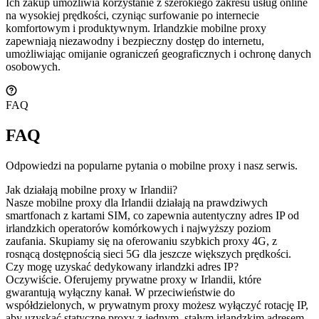
Ich zakup umożliwia korzystanie z szerokiego zakresu usług online
na wysokiej prędkości, czyniąc surfowanie po internecie
komfortowym i produktywnym. Irlandzkie mobilne proxy
zapewniają niezawodny i bezpieczny dostęp do internetu,
umożliwiając omijanie ograniczeń geograficznych i ochronę danych
osobowych.
FAQ
FAQ
Odpowiedzi na popularne pytania o mobilne proxy i nasz serwis.
Jak działają mobilne proxy w Irlandii?
Nasze mobilne proxy dla Irlandii działają na prawdziwych
smartfonach z kartami SIM, co zapewnia autentyczny adres IP od
irlandzkich operatorów komórkowych i najwyższy poziom
zaufania. Skupiamy się na oferowaniu szybkich proxy 4G, z
rosnącą dostępnością sieci 5G dla jeszcze większych prędkości.
Czy mogę uzyskać dedykowany irlandzki adres IP?
Oczywiście. Oferujemy prywatne proxy w Irlandii, które
gwarantują wyłączny kanał. W przeciwieństwie do
współdzielonych, w prywatnym proxy możesz wyłączyć rotację IP,
aby uzyskać statyczne proxy z jednym, stałym irlandzkim adresem