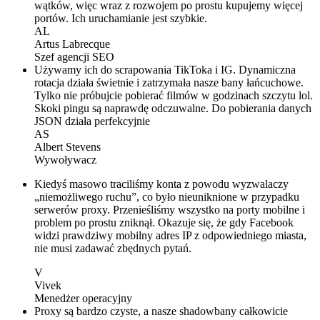
wątków, więc wraz z rozwojem po prostu kupujemy więcej
portów. Ich uruchamianie jest szybkie.
AL
Artus Labrecque
Szef agencji SEO
Używamy ich do scrapowania TikToka i IG. Dynamiczna
rotacja działa świetnie i zatrzymała nasze bany łańcuchowe.
Tylko nie próbujcie pobierać filmów w godzinach szczytu lol.
Skoki pingu są naprawdę odczuwalne. Do pobierania danych
JSON działa perfekcyjnie
AS
Albert Stevens
Wywoływacz
Kiedyś masowo traciliśmy konta z powodu wyzwalaczy
„niemożliwego ruchu”, co było nieuniknione w przypadku
serwerów proxy. Przenieśliśmy wszystko na porty mobilne i
problem po prostu zniknął. Okazuje się, że gdy Facebook
widzi prawdziwy mobilny adres IP z odpowiedniego miasta,
nie musi zadawać zbędnych pytań.
V
Vivek
Menedżer operacyjny
Proxy są bardzo czyste, a nasze shadowbany całkowicie