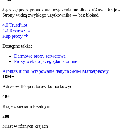
Łącz się przez prawdziwe urządzenia mobilne z różnych krajów.
Strony widzą zwykłego użytkownika — bez blokad
4.0
TrustPilot
4.2
Reviews.io
Kup proxy
Dostępne także:
Darmowe proxy serwerowe
Proxy web do przeglądania online
Arbitraż ruchu
Scrapowanie danych
SMM
Marketplace’y
18M+
Adresów IP operatorów komórkowych
40+
Kraje z sieciami lokalnymi
200
Miast w różnych krajach