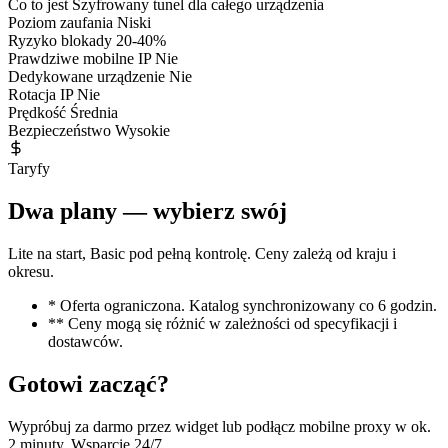
Co to jest
Szyfrowany tunel dla całego urządzenia
Poziom zaufania
Niski
Ryzyko blokady
20-40%
Prawdziwe mobilne IP
Nie
Dedykowane urządzenie
Nie
Rotacja IP
Nie
Prędkość
Średnia
Bezpieczeństwo
Wysokie
Taryfy
Dwa plany — wybierz swój
Lite na start, Basic pod pełną kontrolę. Ceny zależą od kraju i
okresu.
* Oferta ograniczona. Katalog synchronizowany co 6 godzin.
** Ceny mogą się różnić w zależności od specyfikacji i
dostawców.
Gotowi zacząć?
Wypróbuj za darmo przez widget lub podłącz mobilne proxy w ok.
2 minuty. Wsparcie 24/7.