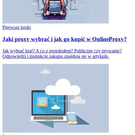
Pierwsze kroki
Jaki proxy wybrać i jak go kupić w OnlineProxy?
Jak wybrać kraj? A co z protokołem? Publiczne czy prywatne?
Odpowiedzi i instrukcje zakupu znajdują się w artykule.