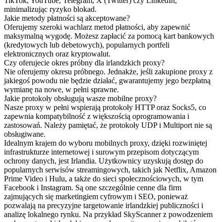
TikTok, YouTube, Telegram, X (Twitter) czy LinkedIn,
minimalizując ryzyko blokad.
Jakie metody płatności są akceptowane?
Oferujemy szeroki wachlarz metod płatności, aby zapewnić
maksymalną wygodę. Możesz zapłacić za pomocą kart bankowych
(kredytowych lub debetowych), popularnych portfeli
elektronicznych oraz kryptowalut.
Czy oferujecie okres próbny dla irlandzkich proxy?
Nie oferujemy okresu próbnego. Jednakże, jeśli zakupione proxy z
jakiegoś powodu nie będzie działać, gwarantujemy jego bezpłatną
wymianę na nowe, w pełni sprawne.
Jakie protokoły obsługują wasze mobilne proxy?
Nasze proxy w pełni wspierają protokoły HTTP oraz Socks5, co
zapewnia kompatybilność z większością oprogramowania i
zastosowań. Należy pamiętać, że protokoły UDP i Multiport nie są
obsługiwane.
Idealnym krajem do wyboru mobilnych proxy, dzięki rozwiniętej
infrastrukturze internetowej i surowym przepisom dotyczącym
ochrony danych, jest Irlandia. Użytkownicy uzyskują dostęp do
popularnych serwisów streamingowych, takich jak Netflix, Amazon
Prime Video i Hulu, a także do sieci społecznościowych, w tym
Facebook i Instagram. Są one szczególnie cenne dla firm
zajmujących się marketingiem cyfrowym i SEO, ponieważ
pozwalają na precyzyjne targetowanie irlandzkiej publiczności i
analizę lokalnego rynku. Na przykład SkyScanner z powodzeniem