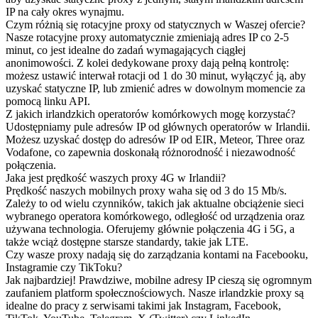
IP na cały okres wynajmu.
Czym różnią się rotacyjne proxy od statycznych w Waszej ofercie?
Nasze rotacyjne proxy automatycznie zmieniają adres IP co 2-5
minut, co jest idealne do zadań wymagających ciągłej
anonimowości. Z kolei dedykowane proxy dają pełną kontrolę:
możesz ustawić interwał rotacji od 1 do 30 minut, wyłączyć ją, aby
uzyskać statyczne IP, lub zmienić adres w dowolnym momencie za
pomocą linku API.
Z jakich irlandzkich operatorów komórkowych mogę korzystać?
Udostępniamy pule adresów IP od głównych operatorów w Irlandii.
Możesz uzyskać dostęp do adresów IP od EIR, Meteor, Three oraz
Vodafone, co zapewnia doskonałą różnorodność i niezawodność
połączenia.
Jaka jest prędkość waszych proxy 4G w Irlandii?
Prędkość naszych mobilnych proxy waha się od 3 do 15 Mb/s.
Zależy to od wielu czynników, takich jak aktualne obciążenie sieci
wybranego operatora komórkowego, odległość od urządzenia oraz
używana technologia. Oferujemy głównie połączenia 4G i 5G, a
także wciąż dostępne starsze standardy, takie jak LTE.
Czy wasze proxy nadają się do zarządzania kontami na Facebooku,
Instagramie czy TikToku?
Jak najbardziej! Prawdziwe, mobilne adresy IP cieszą się ogromnym
zaufaniem platform społecznościowych. Nasze irlandzkie proxy są
idealne do pracy z serwisami takimi jak Instagram, Facebook,