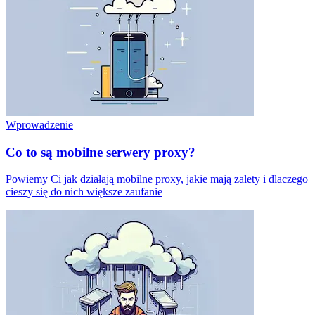
Wprowadzenie
Co to są mobilne serwery proxy?
Powiemy Ci jak działają mobilne proxy, jakie mają zalety i dlaczego
cieszy się do nich większe zaufanie