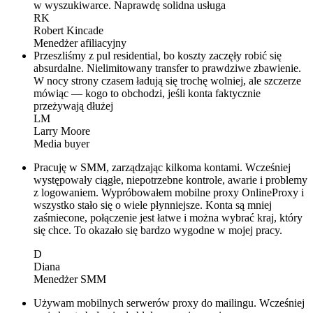
w wyszukiwarce. Naprawdę solidna usługa
RK
Robert Kincade
Menedżer afiliacyjny
Przeszliśmy z pul residential, bo koszty zaczęły robić się
absurdalne. Nielimitowany transfer to prawdziwe zbawienie.
W nocy strony czasem ładują się trochę wolniej, ale szczerze
mówiąc — kogo to obchodzi, jeśli konta faktycznie
przeżywają dłużej
LM
Larry Moore
Media buyer
Pracuję w SMM, zarządzając kilkoma kontami. Wcześniej
występowały ciągłe, niepotrzebne kontrole, awarie i problemy
z logowaniem. Wypróbowałem mobilne proxy OnlineProxy i
wszystko stało się o wiele płynniejsze. Konta są mniej
zaśmiecone, połączenie jest łatwe i można wybrać kraj, który
się chce. To okazało się bardzo wygodne w mojej pracy.
D
Diana
Menedżer SMM
Używam mobilnych serwerów proxy do mailingu. Wcześniej