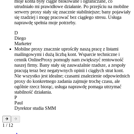
moje konta były ciągle blokowane i ograniczane, co
utrudniało mi prawidłowe działanie. Po przejściu na mobilne
serwery proxy stały się znacznie stabilniejsze; bany pojawiały
się rzadziej i mogę pracować bez ciągłego stresu. Usługa
naprawdę spełnia moje potrzeby.
D
Diego
Marketer
Mobilne proxy znacznie uprościły naszą pracę z listami
mailingowymi i dużą liczbą kont. Wsparcie techniczne i
cennik OnlineProxy pomogły nam zwiększyć rentowność
naszej firmy. Bany stały się zauważalnie rzadsze, a zespoły
pracują teraz bez negatywnych opinii i ciągłych strat kont.
Nie wszystko jest idealne; czasami znalezienie odpowiednich
proxy do konkretnego zadania zajmuje trochę czasu, ale
ogólnie rzecz biorąc, usługa naprawdę pomaga utrzymać
stabilność działania.
P
Paul
Dyrektor studia SMM
1 / 12