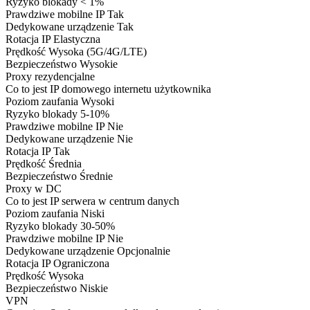
Ryzyko blokady
< 1%
Prawdziwe mobilne IP
Tak
Dedykowane urządzenie
Tak
Rotacja IP
Elastyczna
Prędkość
Wysoka (5G/4G/LTE)
Bezpieczeństwo
Wysokie
Proxy rezydencjalne
Co to jest
IP domowego internetu użytkownika
Poziom zaufania
Wysoki
Ryzyko blokady
5-10%
Prawdziwe mobilne IP
Nie
Dedykowane urządzenie
Nie
Rotacja IP
Tak
Prędkość
Średnia
Bezpieczeństwo
Średnie
Proxy w DC
Co to jest
IP serwera w centrum danych
Poziom zaufania
Niski
Ryzyko blokady
30-50%
Prawdziwe mobilne IP
Nie
Dedykowane urządzenie
Opcjonalnie
Rotacja IP
Ograniczona
Prędkość
Wysoka
Bezpieczeństwo
Niskie
VPN