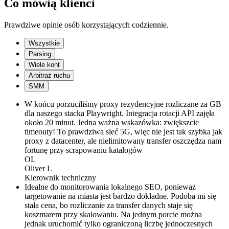
Co mówią klienci
Prawdziwe opinie osób korzystających codziennie.
Wszystkie
Parsing
Wiele kont
Arbitraż ruchu
SMM
W końcu porzuciliśmy proxy rezydencyjne rozliczane za GB
dla naszego stacka Playwright. Integracja rotacji API zajęła
około 20 minut. Jedna ważna wskazówka: zwiększcie
timeouty! To prawdziwa sieć 5G, więc nie jest tak szybka jak
proxy z datacenter, ale nielimitowany transfer oszczędza nam
fortunę przy scrapowaniu katalogów
OL
Oliver L
Kierownik techniczny
Idealne do monitorowania lokalnego SEO, ponieważ
targetowanie na miasta jest bardzo dokładne. Podoba mi się
stała cena, bo rozliczanie za transfer danych staje się
koszmarem przy skalowaniu. Na jednym porcie można
jednak uruchomić tylko ograniczoną liczbę jednoczesnych