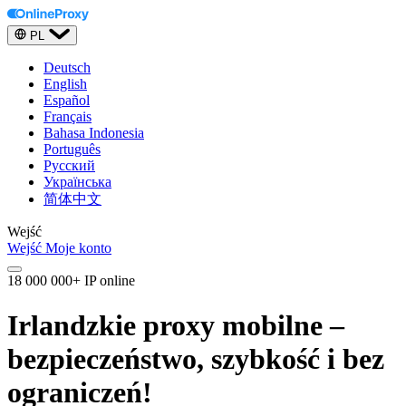
PL
Deutsch
English
Español
Français
Bahasa Indonesia
Português
Русский
Українська
简体中文
Wejść
Wejść
Moje konto
18 000 000+ IP online
Irlandzkie proxy mobilne –
bezpieczeństwo, szybkość i bez
ograniczeń!