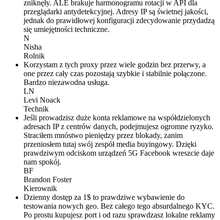
zniknęły. ALE brakuje harmonogramu rotacji w API dla
przeglądarki antydetekcyjnej. Adresy IP są świetnej jakości,
jednak do prawidłowej konfiguracji zdecydowanie przydadzą
się umiejętności techniczne.
N
Nisha
Rolnik
Korzystam z tych proxy przez wiele godzin bez przerwy, a
one przez cały czas pozostają szybkie i stabilnie połączone.
Bardzo niezawodna usługa.
LN
Levi Noack
Technik
Jeśli prowadzisz duże konta reklamowe na współdzielonych
adresach IP z centrów danych, podejmujesz ogromne ryzyko.
Straciłem mnóstwo pieniędzy przez blokady, zanim
przeniosłem tutaj swój zespół media buyingowy. Dzięki
prawdziwym odciskom urządzeń 5G Facebook wreszcie daje
nam spokój.
BF
Brandon Foster
Kierownik
Dzienny dostęp za 1$ to prawdziwe wybawienie do
testowania nowych geo. Bez całego tego absurdalnego KYC.
Po prostu kupujesz port i od razu sprawdzasz lokalne reklamy