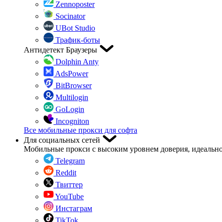
Zennoposter
Socinator
UBot Studio
Трафик-боты
Антидетект Браузеры
Dolphin Anty
AdsPower
BitBrowser
Multilogin
GoLogin
Incogniton
Все мобильные прокси для софта
Для социальных сетей
Мобильные прокси с высоким уровнем доверия, идеально
Telegram
Reddit
Твиттер
YouTube
Инстаграм
TikTok