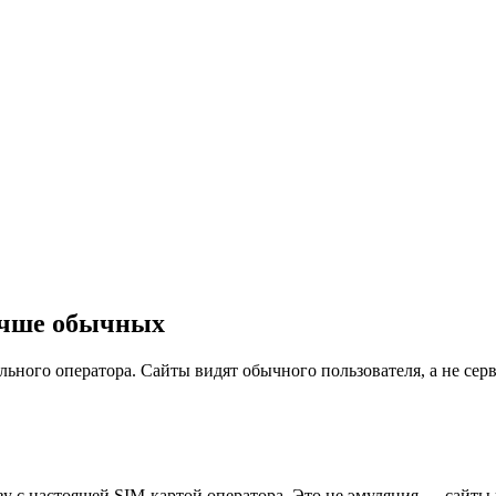
учше обычных
ного оператора. Сайты видят обычного пользователя, а не серв
 с настоящей SIM-картой оператора. Это не эмуляция — сайты 