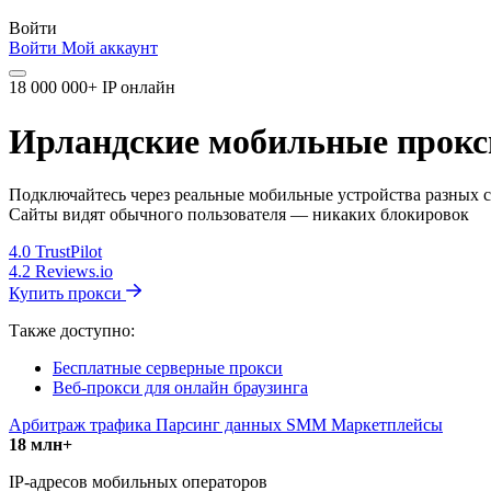
Войти
Войти
Мой аккаунт
18 000 000+ IP онлайн
Ирландские мобильные прокси
Подключайтесь через реальные мобильные устройства разных с
Сайты видят обычного пользователя — никаких блокировок
4.0
TrustPilot
4.2
Reviews.io
Купить прокси
Также доступно:
Бесплатные серверные прокси
Веб-прокси для онлайн браузинга
Арбитраж трафика
Парсинг данных
SMM
Маркетплейсы
18 млн+
IP-адресов мобильных операторов