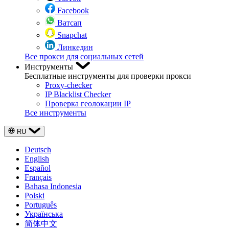
Facebook
Ватсап
Snapchat
Линкедин
Все прокси для социальных сетей
Инструменты
Бесплатные инструменты для проверки прокси
Proxy-checker
IP Blacklist Checker
Проверка геолокации IP
Все инструменты
RU
Deutsch
English
Español
Français
Bahasa Indonesia
Polski
Português
Українська
简体中文