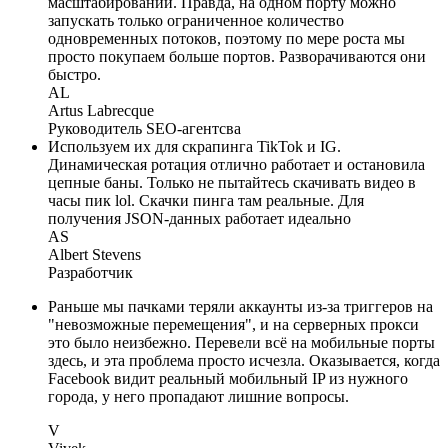
масштабировании. Правда, на одном порту можно
запускать только ограниченное количество
одновременных потоков, поэтому по мере роста мы
просто покупаем больше портов. Разворачиваются они
быстро.
AL
Artus Labrecque
Руководитель SEO-агентсва
Используем их для скрапинга TikTok и IG.
Динамическая ротация отлично работает и остановила
цепные баны. Только не пытайтесь скачивать видео в
часы пик lol. Скачки пинга там реальные. Для
получения JSON-данных работает идеально
AS
Albert Stevens
Разработчик
Раньше мы пачками теряли аккаунты из-за триггеров на
"невозможные перемещения", и на серверных прокси
это было неизбежно. Перевели всё на мобильные порты
здесь, и эта проблема просто исчезла. Оказывается, когда
Facebook видит реальный мобильный IP из нужного
города, у него пропадают лишние вопросы.
V