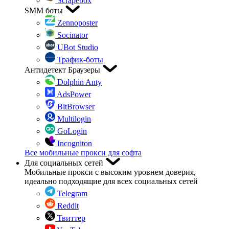
Scrapebox
SMM боты
Zennoposter
Socinator
UBot Studio
Трафик-боты
Антидетект Браузеры
Dolphin Anty
AdsPower
BitBrowser
Multilogin
GoLogin
Incogniton
Все мобильные прокси для софта
Для социальных сетей
Мобильные прокси с высоким уровнем доверия,
идеально подходящие для всех социальных сетей
Telegram
Reddit
Твиттер