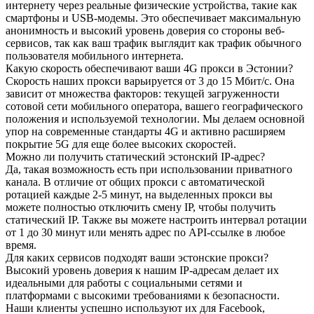
интернету через реальные физические устройства, такие как
смартфоны и USB-модемы. Это обеспечивает максимальную
анонимность и высокий уровень доверия со стороны веб-
сервисов, так как ваш трафик выглядит как трафик обычного
пользователя мобильного интернета.
Какую скорость обеспечивают ваши 4G прокси в Эстонии?
Скорость наших прокси варьируется от 3 до 15 Мбит/с. Она
зависит от множества факторов: текущей загруженности
сотовой сети мобильного оператора, вашего географического
положения и используемой технологии. Мы делаем основной
упор на современные стандарты 4G и активно расширяем
покрытие 5G для еще более высоких скоростей.
Можно ли получить статический эстонский IP-адрес?
Да, такая возможность есть при использовании приватного
канала. В отличие от общих прокси с автоматической
ротацией каждые 2-5 минут, на выделенных прокси вы
можете полностью отключить смену IP, чтобы получить
статический IP. Также вы можете настроить интервал ротации
от 1 до 30 минут или менять адрес по API-ссылке в любое
время.
Для каких сервисов подходят ваши эстонские прокси?
Высокий уровень доверия к нашим IP-адресам делает их
идеальными для работы с социальными сетями и
платформами с высокими требованиями к безопасности.
Наши клиенты успешно используют их для Facebook,