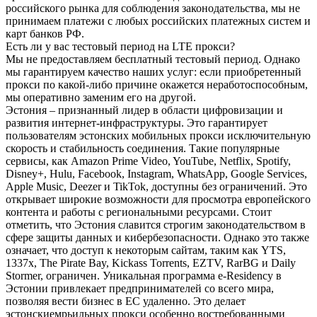
российского рынка для соблюдения законодательства, мы не
принимаем платежи с любых российских платежных систем и
карт банков РФ.
Есть ли у вас тестовый период на LTE прокси?
Мы не предоставляем бесплатный тестовый период. Однако
мы гарантируем качество наших услуг: если приобретенный
прокси по какой-либо причине окажется неработоспособным,
мы оперативно заменим его на другой.
Эстония – признанный лидер в области цифровизации и
развития интернет-инфраструктуры. Это гарантирует
пользователям эстонских мобильных прокси исключительную
скорость и стабильность соединения. Такие популярные
сервисы, как Amazon Prime Video, YouTube, Netflix, Spotify,
Disney+, Hulu, Facebook, Instagram, WhatsApp, Google Services,
Apple Music, Deezer и TikTok, доступны без ограничений. Это
открывает широкие возможности для просмотра европейского
контента и работы с региональными ресурсами. Стоит
отметить, что Эстония славится строгим законодательством в
сфере защиты данных и кибербезопасности. Однако это также
означает, что доступ к некоторым сайтам, таким как YTS,
1337x, The Pirate Bay, Kickass Torrents, EZTV, RarBG и Daily
Stormer, ограничен. Уникальная программа e-Residency в
Эстонии привлекает предпринимателей со всего мира,
позволяя вести бизнес в ЕС удаленно. Это делает
эстонскиемрьильных прокси особенно востребованными