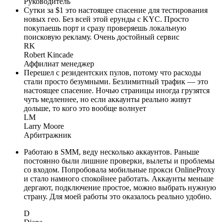
Руководитель
Сутки за $1 это настоящее спасение для тестирования
новых гео. Без всей этой ерунды с KYC. Просто
покупаешь порт и сразу проверяешь локальную
поисковую рекламу. Очень достойный сервис
RK
Robert Kincade
Аффилиат менеджер
Перешел с резидентских пулов, потому что расходы
стали просто безумными. Безлимитный трафик — это
настоящее спасение. Ночью страницы иногда грузятся
чуть медленнее, но если аккаунты реально живут
дольше, то кого это вообще волнует
LM
Larry Moore
Арбитражник
Работаю в SMM, веду несколько аккаунтов. Раньше
постоянно были лишние проверки, вылеты и проблемы
со входом. Попробовала мобильные прокси OnlineProxy
и стало намного спокойнее работать. Аккаунты меньше
дергают, подключение простое, можно выбрать нужную
страну. Для моей работы это оказалось реально удобно.
D