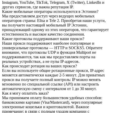
Instagram, YouTube, TikTok, Telegram, X (Twitter), LinkedIn и
других сервисов, где важна репутация IP.
Какие мобильные операторы используются в Эстонии?
Мы предоставляем доступ через ведущих мобильных
операторов страны: Elisa и Tele 2. Приобретая наши услуги,
вы получаете настоящий мобильный IP Эстонии,
принадлежащий одному из этих операторов, что гарантирует
естественность и высокое качество соединения.
Какие протоколы поддерживают ваши прокси?
Наши прокси поддерживают наиболее популярные и
универсальные протоколы — HTTP и SOCKS5. Обратите
внимание, что протоколы UDP и функция Multiport не
поддерживаются, так как мы предоставляем порты на
реальных устройствах, а не пулы IP-адресов.
Как происходит ротация на ваших прокси?
Если вы используете общие ротационные прокси, IP-адрес
меняется автоматически каждые 2-5 минут. Для приватных
прокси вы получаете полный контроль: IP можно менять
мгновенно по специальной ссылке (API) или настроить
автоматическую смену с интервалом от 1 до 30 минут.
Как я могу оплатить заказ?
Мы принимаем оплату большинством удобных способов:
банковскими картами (Visa/Mastercard), через популярные
электронные кошельки и криптовалютой. Важное
примечание: в связи с полным уходом компании с