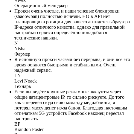
Vivek
Операционный менеджер
Прокси очень чистые, и наши теневые блокировки
(shadowban) полностью исчезли. НО в API нет
планировщика ротации для вашего антидетект-браузера.
IP-адреса отличного качества, однако для правильной
настройки сервиса определённо понадобятся
технические навыки.
N
Nisha
Фармер
Я использую прокси часами без перерыва, и они всё это
время остаются быстрыми и стабильными. Очень
надёжный сервис.
LN
Levi Noack
Технарь
Если вы ведёте крупные рекламные аккаунты через
общие датацентровые IP, то сильно рискуете. До того
как я перевёл сюда свою команду медиабаинга, я
потерял массу денег из-за банов. Благодаря настоящим
отпечаткам 5G-устройств Facebook наконец перестал
нас трогать.
BF
Brandon Foster