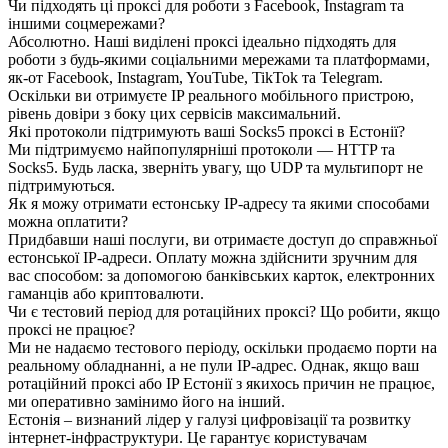
Чи підходять ці проксі для роботи з Facebook, Instagram та
іншими соцмережами?
Абсолютно. Наші виділені проксі ідеально підходять для
роботи з будь-якими соціальними мережами та платформами,
як-от Facebook, Instagram, YouTube, TikTok та Telegram.
Оскільки ви отримуєте IP реального мобільного пристрою,
рівень довіри з боку цих сервісів максимальний.
Які протоколи підтримують ваші Socks5 проксі в Естонії?
Ми підтримуємо найпопулярніші протоколи — HTTP та
Socks5. Будь ласка, зверніть увагу, що UDP та мультипорт не
підтримуються.
Як я можу отримати естонську IP-адресу та якими способами
можна оплатити?
Придбавши наші послуги, ви отримаєте доступ до справжньої
естонської IP-адреси. Оплату можна здійснити зручним для
вас способом: за допомогою банківських карток, електронних
гаманців або криптовалюти.
Чи є тестовий період для ротаційних проксі? Що робити, якщо
проксі не працює?
Ми не надаємо тестового періоду, оскільки продаємо порти на
реальному обладнанні, а не пули IP-адрес. Однак, якщо ваш
ротаційний проксі або IP Естонії з якихось причин не працює,
ми оперативно замінимо його на інший.
Естонія – визнаний лідер у галузі цифровізації та розвитку
інтернет-інфраструктури. Це гарантує користувачам