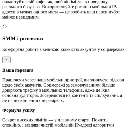
налаштуйте свій софт так, щоб він імітував поведінку
реального браузера. Використовуйте ротацію мобільної IP-
адреси в межах одного міста — це зробить ваш парсинг-бот
майже невидимим.
SMM і розсилки
Комфортна робота з великою кількістю акаунтів у соцмережах
Ваша перевага
Працюючи через наші мобільні пристрої, ви знижуєте підозри
щодо своїх акаунтів. Соцмережі за замовчуванням більше
довіряють трафіку з мобільних телефонів, адже це їхня
основна аудиторія. Зосередьтеся на контенті та спілкуванні, а
не на нескінченних перевірках.
Формула успіху
Секрет високих лімітів — у плавному старті. Почніть
спокійно, і завдяки чистій мобільній IP-адресі алгоритми