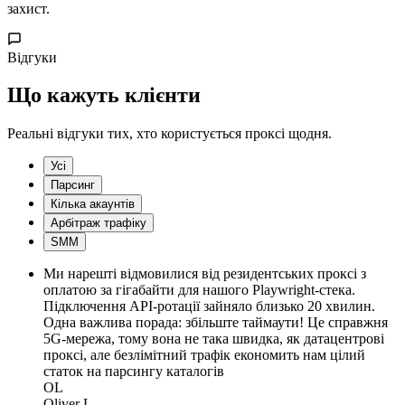
захист.
Відгуки
Що кажуть клієнти
Реальні відгуки тих, хто користується проксі щодня.
Усі
Парсинг
Кілька акаунтів
Арбітраж трафіку
SMM
Ми нарешті відмовилися від резидентських проксі з
оплатою за гігабайти для нашого Playwright-стека.
Підключення API-ротації зайняло близько 20 хвилин.
Одна важлива порада: збільште таймаути! Це справжня
5G-мережа, тому вона не така швидка, як датацентрові
проксі, але безлімітний трафік економить нам цілий
статок на парсингу каталогів
OL
Oliver L