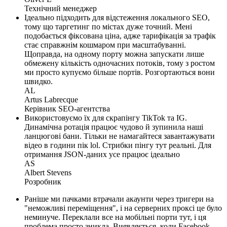
Технічний менеджер
Ідеально підходить для відстеження локального SEO,
тому що таргетинг по містах дуже точний. Мені
подобається фіксована ціна, адже тарифікація за трафік
стає справжнім кошмаром при масштабуванні.
Щоправда, на одному порту можна запускати лише
обмежену кількість одночасних потоків, тому з ростом
ми просто купуємо більше портів. Розгортаються вони
швидко.
AL
Artus Labrecque
Керівник SEO-агентства
Використовуємо їх для скрапінгу TikTok та IG.
Динамічна ротація працює чудово й зупинила наші
ланцюгові бани. Тільки не намагайтеся завантажувати
відео в години пік lol. Стрибки пінгу тут реальні. Для
отримання JSON-даних усе працює ідеально
AS
Albert Stevens
Розробник
Раніше ми пачками втрачали акаунти через тригери на
"неможливі переміщення", і на серверних проксі це було
неминуче. Переклали все на мобільні порти тут, і ця
проблема просто зникла. Виявляється, коли Facebook