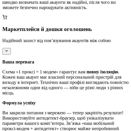
швидко визначать ваші акаунти як надійні, після чого ви
зможете безпечно нарощувати активність.
Маркетплейси й дошки оголошень
Надійний захист від пов’язування акаунтів між собою
Ваша перевага
Схема «1 проксі = 1 модем» гарантує вам
повну ізоляцію
.
Кожен ваш акаунт має власний персональний пристрій для
виходу в інтернет. Технічно ваші профілі виглядають повністю
незалежними один від одного — ніби це різні люди з різних
місць.
Формула успіху
Ви закрили питання з мережею — тепер закріпіть результат!
Використовуйте антидетект-браузер, щоб унікалізувати
параметри вашого комп’ютера. Зв’язка «наш мобільний
проксі-модем + антидетект» створює майже непробивний