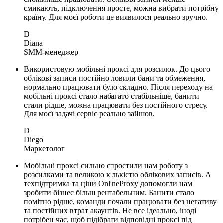
смикають, підключення просте, можна вибрати потрібну
країну. Для моєї роботи це виявилося реально зручно.
D
Diana
SMM-менеджер
Використовую мобільні проксі для розсилок. До цього
облікові записи постійно ловили бани та обмеження,
нормально працювати було складно. Після переходу на
мобільні проксі стало набагато стабільніше, банити
стали рідше, можна працювати без постійного стресу.
Для моєї задачі сервіс реально зайшов.
D
Diego
Маркетолог
Мобільні проксі сильно спростили нам роботу з
розсилками та великою кількістю облікових записів. А
техпідтримка та ціни OnlineProxy допомогли нам
зробити бізнес більш рентабельним. Банити стало
помітно рідше, команди почали працювати без негативу
та постійних втрат акаунтів. Не все ідеально, іноді
потрібен час, щоб підібрати відповідні проксі під