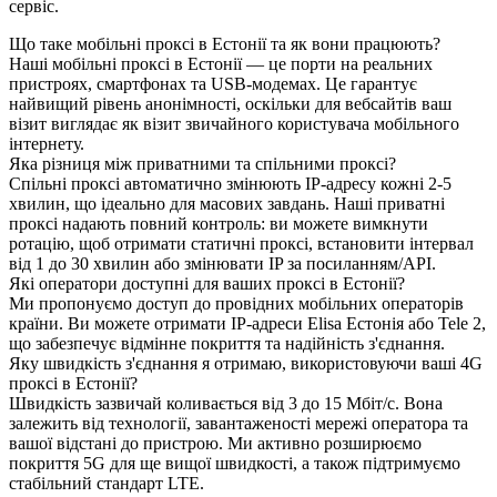
сервіс.
Що таке мобільні проксі в Естонії та як вони працюють?
Наші мобільні проксі в Естонії — це порти на реальних
пристроях, смартфонах та USB-модемах. Це гарантує
найвищий рівень анонімності, оскільки для вебсайтів ваш
візит виглядає як візит звичайного користувача мобільного
інтернету.
Яка різниця між приватними та спільними проксі?
Спільні проксі автоматично змінюють IP-адресу кожні 2-5
хвилин, що ідеально для масових завдань. Наші приватні
проксі надають повний контроль: ви можете вимкнути
ротацію, щоб отримати статичні проксі, встановити інтервал
від 1 до 30 хвилин або змінювати IP за посиланням/API.
Які оператори доступні для ваших проксі в Естонії?
Ми пропонуємо доступ до провідних мобільних операторів
країни. Ви можете отримати IP-адреси Elisa Естонія або Tele 2,
що забезпечує відмінне покриття та надійність з'єднання.
Яку швидкість з'єднання я отримаю, використовуючи ваші 4G
проксі в Естонії?
Швидкість зазвичай коливається від 3 до 15 Мбіт/с. Вона
залежить від технології, завантаженості мережі оператора та
вашої відстані до пристрою. Ми активно розширюємо
покриття 5G для ще вищої швидкості, а також підтримуємо
стабільний стандарт LTE.