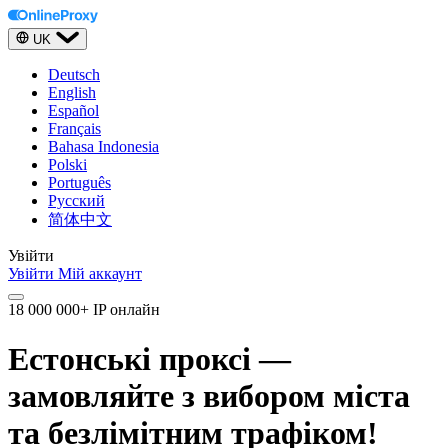
UK
Deutsch
English
Español
Français
Bahasa Indonesia
Polski
Português
Русский
简体中文
Увійти
Увійти
Мій аккаунт
18 000 000+ IP онлайн
Естонські проксі —
замовляйте з вибором міста
та безлімітним трафіком!