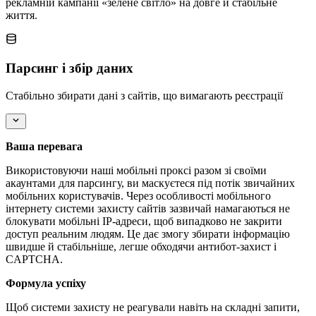
рекламній кампанії «зелене світло» на довге й стабільне
життя.
Парсинг і збір даних
Стабільно збирати дані з сайтів, що вимагають реєстрації
Ваша перевага
Використовуючи наші мобільні проксі разом зі своїми
акаунтами для парсингу, ви маскуєтеся під потік звичайних
мобільних користувачів. Через особливості мобільного
інтернету системи захисту сайтів зазвичай намагаються не
блокувати мобільні IP-адреси, щоб випадково не закрити
доступ реальним людям. Це дає змогу збирати інформацію
швидше й стабільніше, легше обходячи антибот-захист і
CAPTCHA.
Формула успіху
Щоб системи захисту не реагували навіть на складні запити,