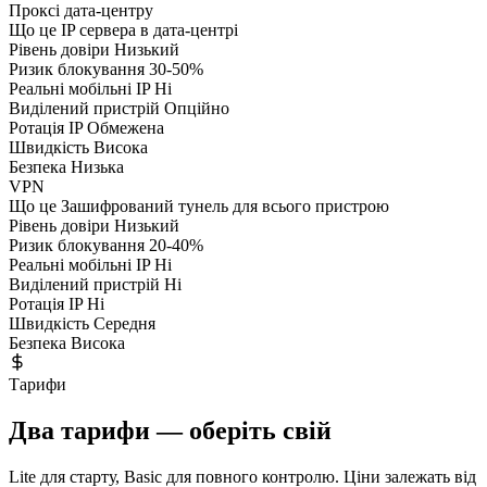
Проксі дата-центру
Що це
IP сервера в дата-центрі
Рівень довіри
Низький
Ризик блокування
30-50%
Реальні мобільні IP
Ні
Виділений пристрій
Опційно
Ротація IP
Обмежена
Швидкість
Висока
Безпека
Низька
VPN
Що це
Зашифрований тунель для всього пристрою
Рівень довіри
Низький
Ризик блокування
20-40%
Реальні мобільні IP
Ні
Виділений пристрій
Ні
Ротація IP
Ні
Швидкість
Середня
Безпека
Висока
Тарифи
Два тарифи — оберіть свій
Lite для старту, Basic для повного контролю. Ціни залежать від