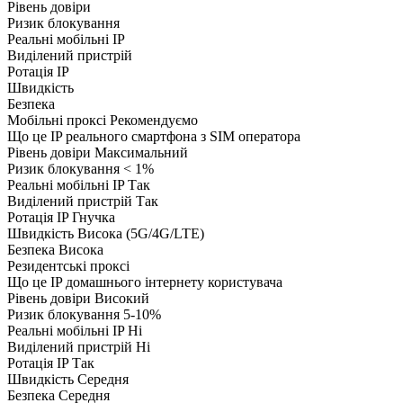
Рівень довіри
Ризик блокування
Реальні мобільні IP
Виділений пристрій
Ротація IP
Швидкість
Безпека
Мобільні проксі
Рекомендуємо
Що це
IP реального смартфона з SIM оператора
Рівень довіри
Максимальний
Ризик блокування
< 1%
Реальні мобільні IP
Так
Виділений пристрій
Так
Ротація IP
Гнучка
Швидкість
Висока (5G/4G/LTE)
Безпека
Висока
Резидентські проксі
Що це
IP домашнього інтернету користувача
Рівень довіри
Високий
Ризик блокування
5-10%
Реальні мобільні IP
Ні
Виділений пристрій
Ні
Ротація IP
Так
Швидкість
Середня
Безпека
Середня