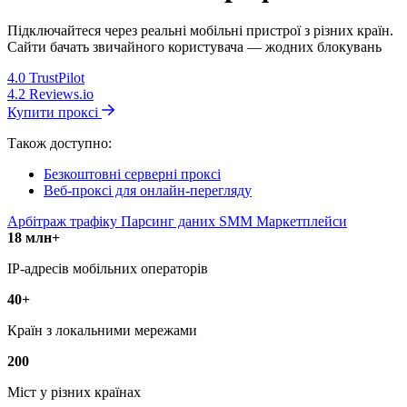
Підключайтеся через реальні мобільні пристрої з різних країн.
Сайти бачать звичайного користувача — жодних блокувань
4.0
TrustPilot
4.2
Reviews.io
Купити проксі
Також доступно:
Безкоштовні серверні проксі
Веб-проксі для онлайн-перегляду
Арбітраж трафіку
Парсинг даних
SMM
Маркетплейси
18 млн+
IP-адресів мобільних операторів
40+
Країн з локальними мережами
200
Міст у різних країнах