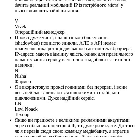
бачить реальний мобільний IP із потрібного міста, у
нього зникають зайві питання.
V
Vivek
Операційний менеджер
Проксі дуже чисті, і наші тіньові блокування
(shadowban) повністю зникли. АЛЕ в API немає
планувальника ротації для вашого антидетект-браузера.
IP-адреси мають відмінну якість, однак для правильного
налаштування сервісу вам точно знадобляться технічні
навички.
N
Nisha
Фармер
Я використовую проксі годинами без перерви, і вони
весь цей час залишаються швидкими та стабільно
підключеними. Дуже надійний сервіс.
LN
Levi Noack
Технар
Якщо ви працюєте з великими рекламними акаунтами
через спільні датацентрові IP, то дуже ризикуєте. До того
як я перевів сюди свою команду медіабаїнгу, я втратив
купу грошей через блокування. Завдяки справжнім