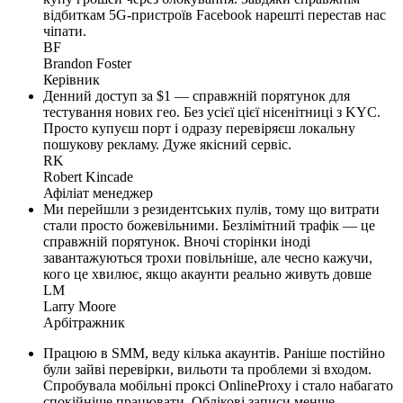
відбиткам 5G-пристроїв Facebook нарешті перестав нас
чіпати.
BF
Brandon Foster
Керівник
Денний доступ за $1 — справжній порятунок для
тестування нових гео. Без усієї цієї нісенітниці з KYC.
Просто купуєш порт і одразу перевіряєш локальну
пошукову рекламу. Дуже якісний сервіс.
RK
Robert Kincade
Афіліат менеджер
Ми перейшли з резидентських пулів, тому що витрати
стали просто божевільними. Безлімітний трафік — це
справжній порятунок. Вночі сторінки іноді
завантажуються трохи повільніше, але чесно кажучи,
кого це хвилює, якщо акаунти реально живуть довше
LM
Larry Moore
Арбітражник
Працюю в SMM, веду кілька акаунтів. Раніше постійно
були зайві перевірки, вильоти та проблеми зі входом.
Спробувала мобільні проксі OnlineProxy і стало набагато
спокійніше працювати. Облікові записи менше