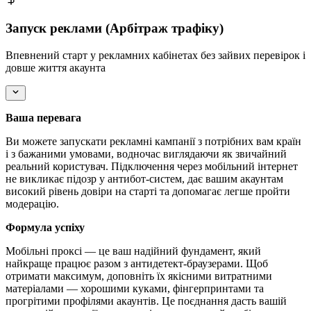
Запуск реклами (Арбітраж трафіку)
Впевнений старт у рекламних кабінетах без зайвих перевірок і
довше життя акаунта
Ваша перевага
Ви можете запускати рекламні кампанії з потрібних вам країн
і з бажаними умовами, водночас виглядаючи як звичайний
реальний користувач. Підключення через мобільний інтернет
не викликає підозр у антибот-систем, дає вашим акаунтам
високий рівень довіри на старті та допомагає легше пройти
модерацію.
Формула успіху
Мобільні проксі — це ваш надійний фундамент, який
найкраще працює разом з антидетект-браузерами. Щоб
отримати максимум, доповніть їх якісними витратними
матеріалами — хорошими куками, фінгерпринтами та
прогрітими профілями акаунтів. Це поєднання дасть вашій