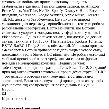
естонських мобільних проксі виняткову швидкість і
стабільність з’єднання. Такі популярні сервіси, як Amazon
Prime Video, YouTube, Netflix, Spotify, Disney+, Hulu, Facebook,
Instagram, WhatsApp, Google Services, Apple Music, Deezer і
TikTok, доступні без обмежень. Це відкриває широкі
можливості для перегляду європейського контенту та роботи з
регіональними ресурсами. Варто зазначити, що Естонія
славиться суворим законодавством у сфері захисту даних і
кібербезпеки. Однак це також означає, що доступ до деяких
сайтів, таких як YTS, 1337x, The Pirate Bay, Kickass Torrents,
EZTV, RarBG і Daily Stormer, обмежений. Унікальна програма
e-Residency в Естонії приваблює підприємців з усього світу,
дозволяючи вести бізнес в ЄС віддалено. Це робить естонські
мобільні проксі особливо затребуваними серед цифрових
номадів і міжнародних компаній. Надійну зв’язок
забезпечують провідні оператори: Telia, Elisa і Tele2. Яскравий
приклад використання естонських проксі демонструє OCCRP
– організація з розслідування корупції та організованої
злочинності. Вони застосовували ці проксі для захисту своїх
журналістів під час проведення розслідувань у Східній
Європі.
Корисні статті