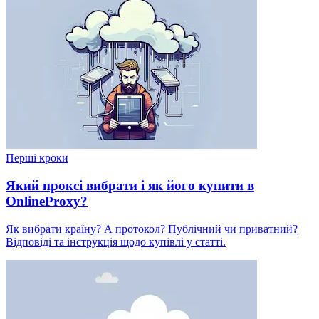
Перші кроки
Який проксі вибрати і як його купити в
OnlineProxy?
Як вибрати країну? А протокол? Публічний чи приватний?
Відповіді та інструкція щодо купівлі у статті.