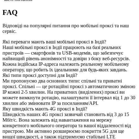
FAQ
Відповіді на популярні питання про мобільні проксі та наш
сервіс.
Які переваги мають ваші мобільні проксі в Індії?
Наші мобільні проксі в Індії працюють на базі реальних
пристроїв — смартфонів та USB-модемів, що забезпечує
найвищий рівень анонімності та довіри з боку веб-ресурсів.
Кожна індійська IP-адреса належить реальному мобільному
оператору, що робить їх ідеальними для будь-яких завдань.
Які типи проксі доступні для Індії?
Ми пропонуємо два основних типи: спільні та приватні
проксі. Спільні — це ротаційні проксі з автоматичною зміною
IP кожні 2-5 хвилин. На приватних (виділених) проксі ви
можете вимкнути ротацію, налаштувати її інтервал від 1 до 30
хвилин або змінювати IP за посиланням/API.
Яку швидкість мають 4G проксі в Індії?
Швидкість наших 4G проксі зазвичай становить від 3 до 15
Мбіт/с. Вона залежить від навантаження на мережу
конкретного мобільного оператора та вашої віддаленості від
пристрою. Ми активно розширюємо покриття 5G для ще
вищої швидкості, а також підтримуємо стабільні LTE