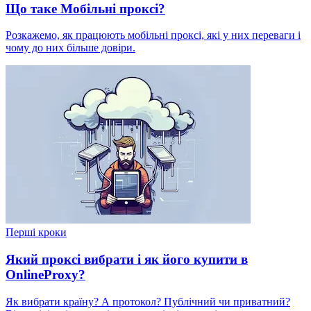
Що таке Мобільні проксі?
Розкажемо, як працюють мобільні проксі, які у них переваги і
чому до них більше довіри.
Перші кроки
Який проксі вибрати і як його купити в
OnlineProxy?
Як вибрати країну? А протокол? Публічний чи приватний?