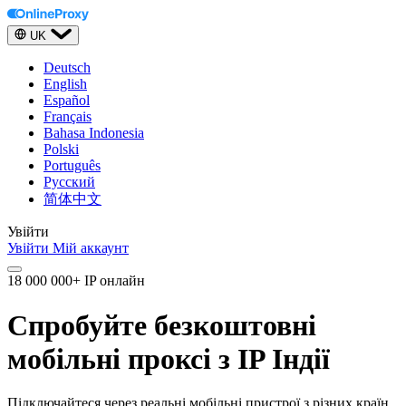
UK
Deutsch
English
Español
Français
Bahasa Indonesia
Polski
Português
Русский
简体中文
Увійти
Увійти
Мій аккаунт
18 000 000+ IP онлайн
Спробуйте безкоштовні
мобільні проксі з IP Індії
Підключайтеся через реальні мобільні пристрої з різних країн.