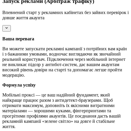
Запуск реклами (Арбітраж трафіку)
Впевнений старт у рекламних кабінетах без зайвих перевірок і
довше життя акаунта
Ваша перевага
Ви можете запускати рекламні кампанії з потрібних вам країн
і з бажаними умовами, водночас виглядаючи як звичайний
реальний користувач. Підключення через мобільний інтернет
не викликає підозр у антибот-систем, дає вашим акаунтам
високий рівень довіри на старті та допомагає легше пройти
модерацію.
Формула успіху
Мобільні проксі — це ваш надійний фундамент, який
найкраще працює разом з антидетект-браузерами. Щоб
отримати максимум, доповніть їх якісними витратними
матеріалами — хорошими куками, фінгерпринтами та
прогрітими профілями акаунтів. Це поєднання дасть вашій
рекламній кампанії «зелене світло» на довге й стабільне
життя.