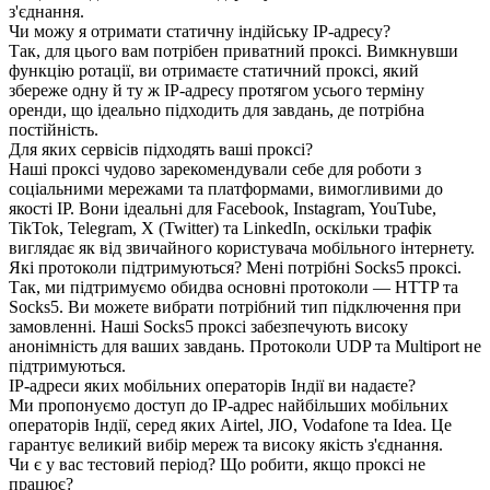
з'єднання.
Чи можу я отримати статичну індійську IP-адресу?
Так, для цього вам потрібен приватний проксі. Вимкнувши
функцію ротації, ви отримаєте статичний проксі, який
збереже одну й ту ж IP-адресу протягом усього терміну
оренди, що ідеально підходить для завдань, де потрібна
постійність.
Для яких сервісів підходять ваші проксі?
Наші проксі чудово зарекомендували себе для роботи з
соціальними мережами та платформами, вимогливими до
якості IP. Вони ідеальні для Facebook, Instagram, YouTube,
TikTok, Telegram, X (Twitter) та LinkedIn, оскільки трафік
виглядає як від звичайного користувача мобільного інтернету.
Які протоколи підтримуються? Мені потрібні Socks5 проксі.
Так, ми підтримуємо обидва основні протоколи — HTTP та
Socks5. Ви можете вибрати потрібний тип підключення при
замовленні. Наші Socks5 проксі забезпечують високу
анонімність для ваших завдань. Протоколи UDP та Multiport не
підтримуються.
IP-адреси яких мобільних операторів Індії ви надаєте?
Ми пропонуємо доступ до IP-адрес найбільших мобільних
операторів Індії, серед яких Airtel, JIO, Vodafone та Idea. Це
гарантує великий вибір мереж та високу якість з'єднання.
Чи є у вас тестовий період? Що робити, якщо проксі не
працює?