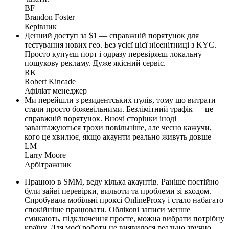
BF
Brandon Foster
Керівник
Денний доступ за $1 — справжній порятунок для
тестування нових гео. Без усієї цієї нісенітниці з KYC.
Просто купуєш порт і одразу перевіряєш локальну
пошукову рекламу. Дуже якісний сервіс.
RK
Robert Kincade
Афіліат менеджер
Ми перейшли з резидентських пулів, тому що витрати
стали просто божевільними. Безлімітний трафік — це
справжній порятунок. Вночі сторінки іноді
завантажуються трохи повільніше, але чесно кажучи,
кого це хвилює, якщо акаунти реально живуть довше
LM
Larry Moore
Арбітражник
Працюю в SMM, веду кілька акаунтів. Раніше постійно
були зайві перевірки, вильоти та проблеми зі входом.
Спробувала мобільні проксі OnlineProxy і стало набагато
спокійніше працювати. Облікові записи менше
смикають, підключення просте, можна вибрати потрібну
країну. Для моєї роботи це виявилося реально зручно.