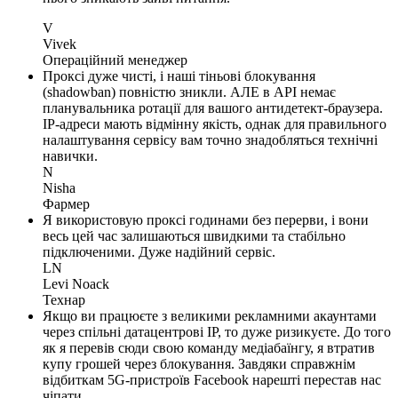
V
Vivek
Операційний менеджер
Проксі дуже чисті, і наші тіньові блокування
(shadowban) повністю зникли. АЛЕ в API немає
планувальника ротації для вашого антидетект-браузера.
IP-адреси мають відмінну якість, однак для правильного
налаштування сервісу вам точно знадобляться технічні
навички.
N
Nisha
Фармер
Я використовую проксі годинами без перерви, і вони
весь цей час залишаються швидкими та стабільно
підключеними. Дуже надійний сервіс.
LN
Levi Noack
Технар
Якщо ви працюєте з великими рекламними акаунтами
через спільні датацентрові IP, то дуже ризикуєте. До того
як я перевів сюди свою команду медіабаїнгу, я втратив
купу грошей через блокування. Завдяки справжнім
відбиткам 5G-пристроїв Facebook нарешті перестав нас
чіпати.