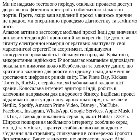
Ми не надаємо тестового періоду, оскільки продаємо доступ
до реальних фізичних пристроїв з обмеженою кількістю
портів. Проте, якщо ваш виділений проксі з якихось причин
не працює, ми оперативно проведемо діагностику та замінимо
його.
Amazon активно застосовує мобільні проксі Індії для вивчення
ринкових тенденцій і пропозицій конкурентів. Це дозволяє
гіганту електронної комерції оперативно адаптувати свої
маркетингові стратегії та асортимент, підвищуючи
конкурентоспроможність і збільшуючи продажі. Крім того,
використання індійських IP допомагає компаніям відповідати
локальним вимогам щодо кібербезпеки та захисту даних, що
критично важливо для роботи на одному з найдинамічніше
зростаючих цифрових ринків світу. The Pirate Bay, Kickass
Torrents, RarBG, є сервісами, які заблоковані владою цієї
країни. Колосальна інтернет-аудиторія Індії, робить її
ключовим напрямком для цифрового бізнесу. Індійські проксі
відкривають доступ до популярних платформ, включаючи
Netflix, Spotify, Amazon Prime Video, Disney+, YouTube,
Facebook, Instagram, WhatsApp, Google Services, Apple Music і
TikTok, а також до локальних сервісів, як-от Hotstar і ZEE5.
Широке поширення мобільного інтернету, особливо серед
молоді та у містах, гарантує стабільне високошвидкісне
з’єднання для стримінгу, спілкування в соцмережах і роботи
без затримок. Варто зазначити, що оператори, як-от Airtel,