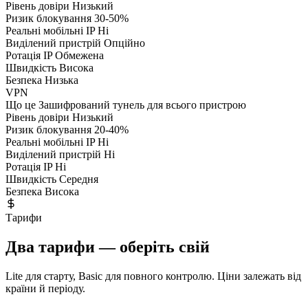
Рівень довіри
Низький
Ризик блокування
30-50%
Реальні мобільні IP
Ні
Виділений пристрій
Опційно
Ротація IP
Обмежена
Швидкість
Висока
Безпека
Низька
VPN
Що це
Зашифрований тунель для всього пристрою
Рівень довіри
Низький
Ризик блокування
20-40%
Реальні мобільні IP
Ні
Виділений пристрій
Ні
Ротація IP
Ні
Швидкість
Середня
Безпека
Висока
Тарифи
Два тарифи — оберіть свій
Lite для старту, Basic для повного контролю. Ціни залежать від
країни й періоду.