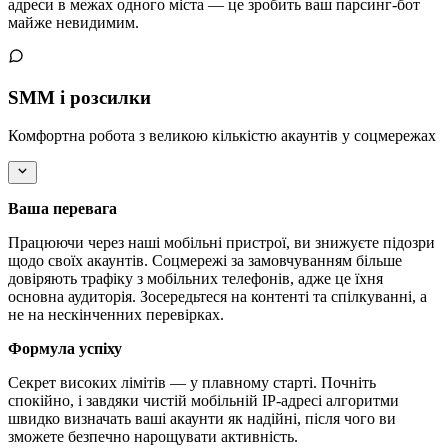
адреси в межах одного міста — це зробить ваш парсинг-бот
майже невидимим.
SMM і розсилки
Комфортна робота з великою кількістю акаунтів у соцмережах
Ваша перевага
Працюючи через наші мобільні пристрої, ви знижуєте підозри
щодо своїх акаунтів. Соцмережі за замовчуванням більше
довіряють трафіку з мобільних телефонів, адже це їхня
основна аудиторія. Зосередьтеся на контенті та спілкуванні, а
не на нескінченних перевірках.
Формула успіху
Секрет високих лімітів — у плавному старті. Почніть
спокійно, і завдяки чистій мобільній IP-адресі алгоритми
швидко визначать ваші акаунти як надійні, після чого ви
зможете безпечно нарощувати активність.