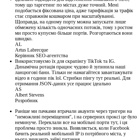
тому що таргетинг по містах дуже точний. Мені
подобається фіксована ціна, адже тарифікація за трафік
стає справжнім кошмаром при масштабуванні.
Щоправда, на одному порту можна запускати лише
обмежену кількість одночасних потоків, тому з ростом
ми просто купуємо більше портів. Розгортаються вони
швидко.
AL
Artus Labrecque
Керівник SEO-агентства
Використовуємо їх для скрапінгу TikTok та IG.
Динамічна ротація працює чудово й зупинила наші
ланцюгові бани. Тільки не намагайтеся завантажувати
відео в години пік lol. Стрибки пінгу тут реальні. Для
отримання JSON-даних усе працює ідеально
AS
Albert Stevens
Розробник
Раніше ми пачками втрачали акаунти через тригери на
"неможливі переміщення", і на серверних проксі це було
неминуче. Переклали все на мобільні порти тут, і ця
проблема просто зникла. Виявляється, коли Facebook
бачить реальний мобільний IP із потрібного міста, у
нього зникають зайві питання.