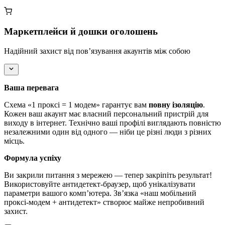
Маркетплейси й дошки оголошень
Надійний захист від пов’язування акаунтів між собою
Ваша перевага
Схема «1 проксі = 1 модем» гарантує вам
повну ізоляцію
.
Кожен ваш акаунт має власний персональний пристрій для
виходу в інтернет. Технічно ваші профілі виглядають повністю
незалежними один від одного — ніби це різні люди з різних
місць.
Формула успіху
Ви закрили питання з мережею — тепер закріпіть результат!
Використовуйте антидетект-браузер, щоб унікалізувати
параметри вашого комп’ютера. Зв’язка «наш мобільний
проксі-модем + антидетект» створює майже непробивний
захист.