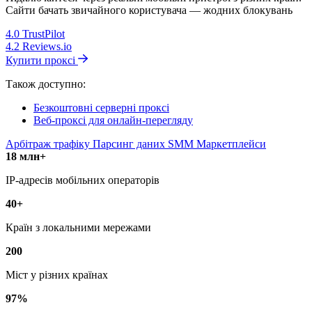
Сайти бачать звичайного користувача — жодних блокувань
4.0
TrustPilot
4.2
Reviews.io
Купити проксі
Також доступно:
Безкоштовні серверні проксі
Веб-проксі для онлайн-перегляду
Арбітраж трафіку
Парсинг даних
SMM
Маркетплейси
18 млн+
IP-адресів мобільних операторів
40+
Країн з локальними мережами
200
Міст у різних країнах
97%