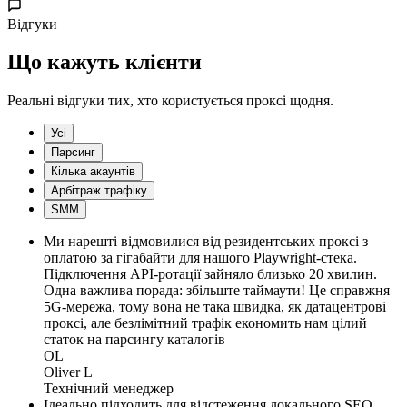
Відгуки
Що кажуть клієнти
Реальні відгуки тих, хто користується проксі щодня.
Усі
Парсинг
Кілька акаунтів
Арбітраж трафіку
SMM
Ми нарешті відмовилися від резидентських проксі з
оплатою за гігабайти для нашого Playwright-стека.
Підключення API-ротації зайняло близько 20 хвилин.
Одна важлива порада: збільште таймаути! Це справжня
5G-мережа, тому вона не така швидка, як датацентрові
проксі, але безлімітний трафік економить нам цілий
статок на парсингу каталогів
OL
Oliver L
Технічний менеджер
Ідеально підходить для відстеження локального SEO,