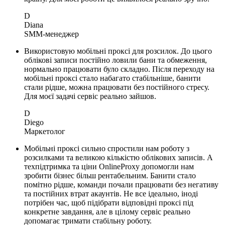
D
Diana
SMM-менеджер
Використовую мобільні проксі для розсилок. До цього
облікові записи постійно ловили бани та обмеження,
нормально працювати було складно. Після переходу на
мобільні проксі стало набагато стабільніше, банити
стали рідше, можна працювати без постійного стресу.
Для моєї задачі сервіс реально зайшов.
D
Diego
Маркетолог
Мобільні проксі сильно спростили нам роботу з
розсилками та великою кількістю облікових записів. А
техпідтримка та ціни OnlineProxy допомогли нам
зробити бізнес більш рентабельним. Банити стало
помітно рідше, команди почали працювати без негативу
та постійних втрат акаунтів. Не все ідеально, іноді
потрібен час, щоб підібрати відповідні проксі під
конкретне завдання, але в цілому сервіс реально
допомагає тримати стабільну роботу.