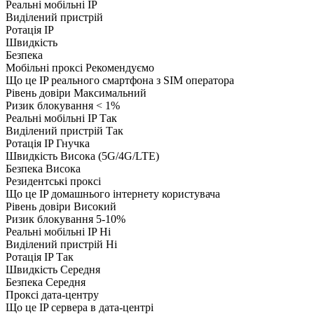
Реальні мобільні IP
Виділений пристрій
Ротація IP
Швидкість
Безпека
Мобільні проксі
Рекомендуємо
Що це
IP реального смартфона з SIM оператора
Рівень довіри
Максимальний
Ризик блокування
< 1%
Реальні мобільні IP
Так
Виділений пристрій
Так
Ротація IP
Гнучка
Швидкість
Висока (5G/4G/LTE)
Безпека
Висока
Резидентські проксі
Що це
IP домашнього інтернету користувача
Рівень довіри
Високий
Ризик блокування
5-10%
Реальні мобільні IP
Ні
Виділений пристрій
Ні
Ротація IP
Так
Швидкість
Середня
Безпека
Середня
Проксі дата-центру
Що це
IP сервера в дата-центрі