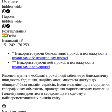
Username
hidden
Пароль
hidden
Розташування
Delhi
Видимий IP
151.242.176.253
* Використовуючи безкоштовні проксі, я погоджуюся
з
правилами безкоштовних проксі
** Використовуючи веб-проксі, я погоджуюся з
правилами веб-проксі
Рішення купити мобільні проксі Індії забезпечує блискавичну
швидкість з'єднання, надійну анонімність та доступ до
обширної бази онлайн-сервісів. Вони незамінні для подолання
географічних обмежень, проведення маркетингових кампаній
і аналізу конкурентного середовища на одному з
найперспективніших ринків світу.
Часті питання