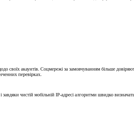
одо своїх акаунтів. Соцмережі за замовчуванням більше довіряют
кінченних перевірках.
і завдяки чистій мобільній IP-адресі алгоритми швидко визначать