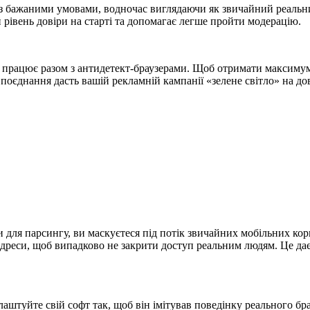
і з бажаними умовами, водночас виглядаючи як звичайний реальн
 рівень довіри на старті та допомагає легше пройти модерацію.
 працює разом з антидетект-браузерами. Щоб отримати максиму
оєднання дасть вашій рекламній кампанії «зелене світло» на дов
 для парсингу, ви маскуєтеся під потік звичайних мобільних кор
-адреси, щоб випадково не закрити доступ реальним людям. Це д
лаштуйте свій софт так, щоб він імітував поведінку реального бр