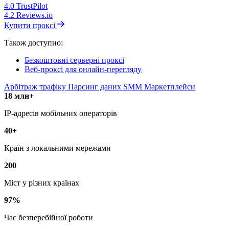
4.0
TrustPilot
4.2
Reviews.io
Купити проксі
Також доступно:
Безкоштовні серверні проксі
Веб-проксі для онлайн-перегляду
Арбітраж трафіку
Парсинг даних
SMM
Маркетплейси
18 млн+
IP-адресів мобільних операторів
40+
Країн з локальними мережами
200
Міст у різних країнах
97%
Час безперебійної роботи