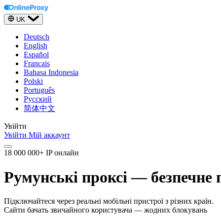
UK
Deutsch
English
Español
Français
Bahasa Indonesia
Polski
Português
Русский
简体中文
Увійти
Увійти
Мій аккаунт
18 000 000+ IP онлайн
Румунські проксі — безпечне 
Підключайтеся через реальні мобільні пристрої з різних країн.
Сайти бачать звичайного користувача — жодних блокувань