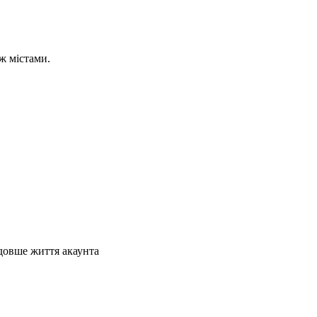
ж містами.
 довше життя акаунта