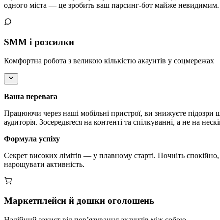
одного міста — це зробить ваш парсинг-бот майже невидимим.
SMM і розсилки
Комфортна робота з великою кількістю акаунтів у соцмережах
Ваша перевага
Працюючи через наші мобільні пристрої, ви знижуєте підозри щ
аудиторія. Зосередьтеся на контенті та спілкуванні, а не на нес
Формула успіху
Секрет високих лімітів — у плавному старті. Почніть спокійно, 
нарощувати активність.
Маркетплейси й дошки оголошень
Надійний захист від пов’язування акаунтів між собою