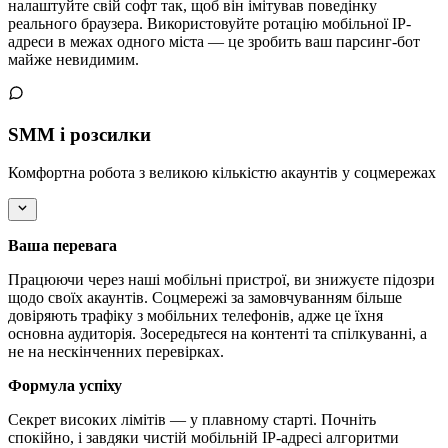
налаштуйте свій софт так, щоб він імітував поведінку
реального браузера. Використовуйте ротацію мобільної IP-
адреси в межах одного міста — це зробить ваш парсинг-бот
майже невидимим.
SMM і розсилки
Комфортна робота з великою кількістю акаунтів у соцмережах
Ваша перевага
Працюючи через наші мобільні пристрої, ви знижуєте підозри
щодо своїх акаунтів. Соцмережі за замовчуванням більше
довіряють трафіку з мобільних телефонів, адже це їхня
основна аудиторія. Зосередьтеся на контенті та спілкуванні, а
не на нескінченних перевірках.
Формула успіху
Секрет високих лімітів — у плавному старті. Почніть
спокійно, і завдяки чистій мобільній IP-адресі алгоритми