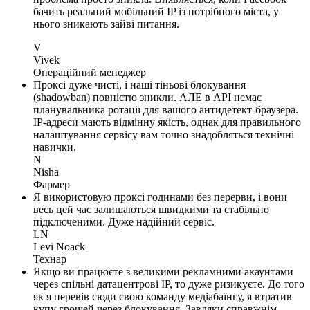
бачить реальний мобільний IP із потрібного міста, у
нього зникають зайві питання.
V
Vivek
Операційний менеджер
Проксі дуже чисті, і наші тіньові блокування
(shadowban) повністю зникли. АЛЕ в API немає
планувальника ротації для вашого антидетект-браузера.
IP-адреси мають відмінну якість, однак для правильного
налаштування сервісу вам точно знадобляться технічні
навички.
N
Nisha
Фармер
Я використовую проксі годинами без перерви, і вони
весь цей час залишаються швидкими та стабільно
підключеними. Дуже надійний сервіс.
LN
Levi Noack
Технар
Якщо ви працюєте з великими рекламними акаунтами
через спільні датацентрові IP, то дуже ризикуєте. До того
як я перевів сюди свою команду медіабаїнгу, я втратив
купу грошей через блокування. Завдяки справжнім