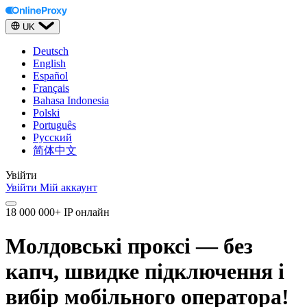
UK
Deutsch
English
Español
Français
Bahasa Indonesia
Polski
Português
Русский
简体中文
Увійти
Увійти
Мій аккаунт
18 000 000+ IP онлайн
Молдовські проксі — без
капч, швидке підключення і
вибір мобільного оператора!