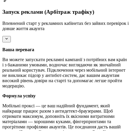
Запуск реклами (Арбітраж трафіку)
Впевнений старт у рекламних кабінетах без зайвих перевірок і
довше життя акаунта
Ваша перевага
Ви можете запускати рекламні кампанії з потрібних вам країн
і з бажаними умовами, водночас виглядаючи як звичайний
реальний користувач. Підключення через мобільний інтернет
не викликає підозр у антибот-систем, дає вашим акаунтам
високий рівень довіри на старті та допомагає легше пройти
модерацію.
Формула успіху
Мобільні проксі — це ваш надійний фундамент, який
найкраще працює разом з антидетект-браузерами. Щоб
отримати максимум, доповніть їх якісними витратними
матеріалами — хорошими куками, фінгерпринтами та
прогрітими профілями акаунтів. Це поєднання дасть вашій