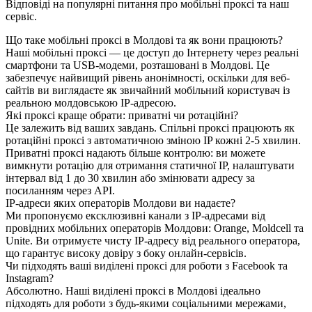
Відповіді на популярні питання про мобільні проксі та наш
сервіс.
Що таке мобільні проксі в Молдові та як вони працюють?
Наші мобільні проксі — це доступ до Інтернету через реальні
смартфони та USB-модеми, розташовані в Молдові. Це
забезпечує найвищий рівень анонімності, оскільки для веб-
сайтів ви виглядаєте як звичайний мобільний користувач із
реальною молдовською IP-адресою.
Які проксі краще обрати: приватні чи ротаційні?
Це залежить від ваших завдань. Спільні проксі працюють як
ротаційні проксі з автоматичною зміною IP кожні 2-5 хвилин.
Приватні проксі надають більше контролю: ви можете
вимкнути ротацію для отримання статичної IP, налаштувати
інтервал від 1 до 30 хвилин або змінювати адресу за
посиланням через API.
IP-адреси яких операторів Молдови ви надаєте?
Ми пропонуємо ексклюзивні канали з IP-адресами від
провідних мобільних операторів Молдови: Orange, Moldcell та
Unite. Ви отримуєте чисту IP-адресу від реального оператора,
що гарантує високу довіру з боку онлайн-сервісів.
Чи підходять ваші виділені проксі для роботи з Facebook та
Instagram?
Абсолютно. Наші виділені проксі в Молдові ідеально
підходять для роботи з будь-якими соціальними мережами,