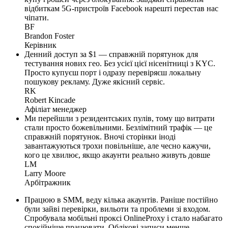
відбиткам 5G-пристроїв Facebook нарешті перестав нас
чіпати.
BF
Brandon Foster
Керівник
Денний доступ за $1 — справжній порятунок для
тестування нових гео. Без усієї цієї нісенітниці з KYC.
Просто купуєш порт і одразу перевіряєш локальну
пошукову рекламу. Дуже якісний сервіс.
RK
Robert Kincade
Афіліат менеджер
Ми перейшли з резидентських пулів, тому що витрати
стали просто божевільними. Безлімітний трафік — це
справжній порятунок. Вночі сторінки іноді
завантажуються трохи повільніше, але чесно кажучи,
кого це хвилює, якщо акаунти реально живуть довше
LM
Larry Moore
Арбітражник
Працюю в SMM, веду кілька акаунтів. Раніше постійно
були зайві перевірки, вильоти та проблеми зі входом.
Спробувала мобільні проксі OnlineProxy і стало набагато
спокійніше працювати. Облікові записи менше