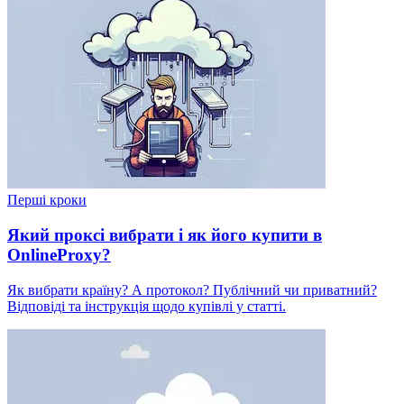
Перші кроки
Який проксі вибрати і як його купити в
OnlineProxy?
Як вибрати країну? А протокол? Публічний чи приватний?
Відповіді та інструкція щодо купівлі у статті.