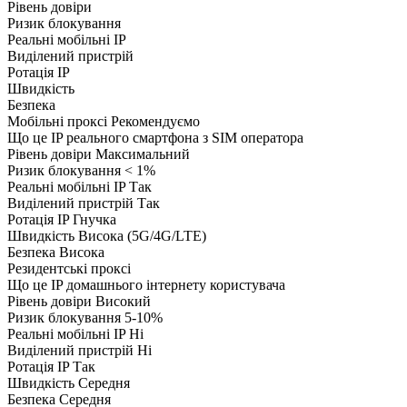
Рівень довіри
Ризик блокування
Реальні мобільні IP
Виділений пристрій
Ротація IP
Швидкість
Безпека
Мобільні проксі
Рекомендуємо
Що це
IP реального смартфона з SIM оператора
Рівень довіри
Максимальний
Ризик блокування
< 1%
Реальні мобільні IP
Так
Виділений пристрій
Так
Ротація IP
Гнучка
Швидкість
Висока (5G/4G/LTE)
Безпека
Висока
Резидентські проксі
Що це
IP домашнього інтернету користувача
Рівень довіри
Високий
Ризик блокування
5-10%
Реальні мобільні IP
Ні
Виділений пристрій
Ні
Ротація IP
Так
Швидкість
Середня
Безпека
Середня