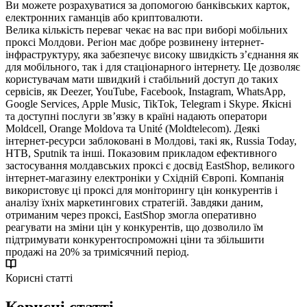
Ви можете розрахуватися за допомогою банківських карток,
електронних гаманців або криптовалюти.
Велика кількість переваг чекає на вас при виборі мобільних
проксі Молдови. Регіон має добре розвинену інтернет-
інфраструктуру, яка забезпечує високу швидкість з’єднання як
для мобільного, так і для стаціонарного інтернету. Це дозволяє
користувачам мати швидкий і стабільний доступ до таких
сервісів, як Deezer, YouTube, Facebook, Instagram, WhatsApp,
Google Services, Apple Music, TikTok, Telegram і Skype. Якісні
та доступні послуги зв’язку в країні надають оператори
Moldcell, Orange Moldova та Unité (Moldtelecom). Деякі
інтернет-ресурси заблоковані в Молдові, такі як, Russia Today,
НТВ, Sputnik та інші. Показовим прикладом ефективного
застосування молдавських проксі є досвід EastShop, великого
інтернет-магазину електроніки у Східній Європі. Компанія
використовує ці проксі для моніторингу цін конкурентів і
аналізу їхніх маркетингових стратегій. Завдяки даним,
отриманим через проксі, EastShop змогла оперативно
реагувати на зміни цін у конкурентів, що дозволило їм
підтримувати конкурентоспроможні ціни та збільшити
продажі на 20% за тримісячний період.
Корисні статті