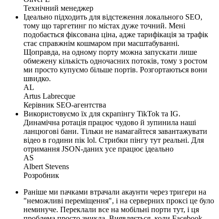
Технічний менеджер
Ідеально підходить для відстеження локального SEO,
тому що таргетинг по містах дуже точний. Мені
подобається фіксована ціна, адже тарифікація за трафік
стає справжнім кошмаром при масштабуванні.
Щоправда, на одному порту можна запускати лише
обмежену кількість одночасних потоків, тому з ростом
ми просто купуємо більше портів. Розгортаються вони
швидко.
AL
Artus Labrecque
Керівник SEO-агентства
Використовуємо їх для скрапінгу TikTok та IG.
Динамічна ротація працює чудово й зупинила наші
ланцюгові бани. Тільки не намагайтеся завантажувати
відео в години пік lol. Стрибки пінгу тут реальні. Для
отримання JSON-даних усе працює ідеально
AS
Albert Stevens
Розробник
Раніше ми пачками втрачали акаунти через тригери на
"неможливі переміщення", і на серверних проксі це було
неминуче. Переклали все на мобільні порти тут, і ця
проблема просто зникла. Виявляється, коли Facebook