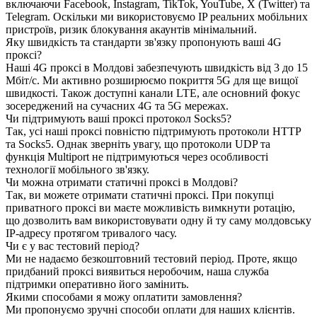
включаючи Facebook, Instagram, TikTok, YouTube, X (Twitter) та
Telegram. Оскільки ми використовуємо IP реальних мобільних
пристроїв, ризик блокування акаунтів мінімальний.
Яку швидкість та стандарти зв'язку пропонують ваші 4G
проксі?
Наші 4G проксі в Молдові забезпечують швидкість від 3 до 15
Мбіт/с. Ми активно розширюємо покриття 5G для ще вищої
швидкості. Також доступні канали LTE, але основний фокус
зосереджений на сучасних 4G та 5G мережах.
Чи підтримують ваші проксі протокол Socks5?
Так, усі наші проксі повністю підтримують протоколи HTTP
та Socks5. Однак зверніть увагу, що протоколи UDP та
функція Multiport не підтримуються через особливості
технології мобільного зв'язку.
Чи можна отримати статичні проксі в Молдові?
Так, ви можете отримати статичні проксі. При покупці
приватного проксі ви маєте можливість вимкнути ротацію,
що дозволить вам використовувати одну й ту саму молдовську
IP-адресу протягом тривалого часу.
Чи є у вас тестовий період?
Ми не надаємо безкоштовний тестовий період. Проте, якщо
придбаний проксі виявиться неробочим, наша служба
підтримки оперативно його замінить.
Якими способами я можу оплатити замовлення?
Ми пропонуємо зручні способи оплати для наших клієнтів.