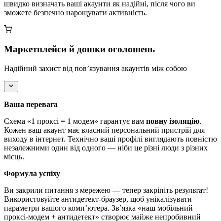
швидко визначать ваші акаунти як надійні, після чого ви
зможете безпечно нарощувати активність.
Маркетплейси й дошки оголошень
Надійний захист від пов’язування акаунтів між собою
Ваша перевага
Схема «1 проксі = 1 модем» гарантує вам
повну ізоляцію
.
Кожен ваш акаунт має власний персональний пристрій для
виходу в інтернет. Технічно ваші профілі виглядають повністю
незалежними один від одного — ніби це різні люди з різних
місць.
Формула успіху
Ви закрили питання з мережею — тепер закріпіть результат!
Використовуйте антидетект-браузер, щоб унікалізувати
параметри вашого комп’ютера. Зв’язка «наш мобільний
проксі-модем + антидетект» створює майже непробивний