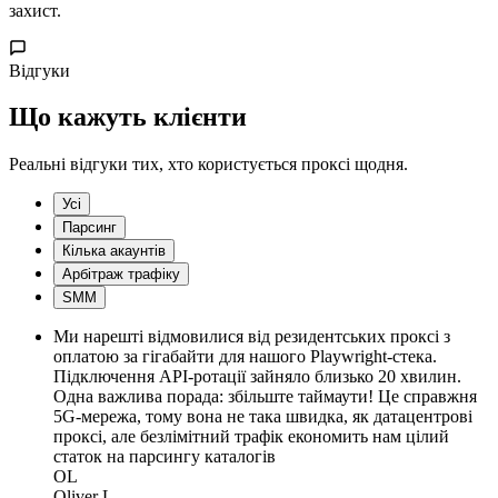
захист.
Відгуки
Що кажуть клієнти
Реальні відгуки тих, хто користується проксі щодня.
Усі
Парсинг
Кілька акаунтів
Арбітраж трафіку
SMM
Ми нарешті відмовилися від резидентських проксі з
оплатою за гігабайти для нашого Playwright-стека.
Підключення API-ротації зайняло близько 20 хвилин.
Одна важлива порада: збільште таймаути! Це справжня
5G-мережа, тому вона не така швидка, як датацентрові
проксі, але безлімітний трафік економить нам цілий
статок на парсингу каталогів
OL
Oliver L