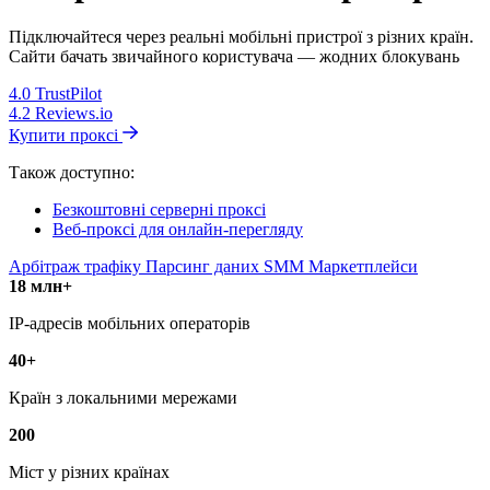
Підключайтеся через реальні мобільні пристрої з різних країн.
Сайти бачать звичайного користувача — жодних блокувань
4.0
TrustPilot
4.2
Reviews.io
Купити проксі
Також доступно:
Безкоштовні серверні проксі
Веб-проксі для онлайн-перегляду
Арбітраж трафіку
Парсинг даних
SMM
Маркетплейси
18 млн+
IP-адресів мобільних операторів
40+
Країн з локальними мережами
200
Міст у різних країнах