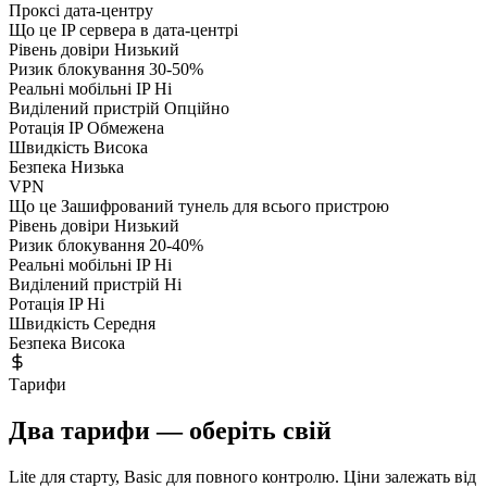
Проксі дата-центру
Що це
IP сервера в дата-центрі
Рівень довіри
Низький
Ризик блокування
30-50%
Реальні мобільні IP
Ні
Виділений пристрій
Опційно
Ротація IP
Обмежена
Швидкість
Висока
Безпека
Низька
VPN
Що це
Зашифрований тунель для всього пристрою
Рівень довіри
Низький
Ризик блокування
20-40%
Реальні мобільні IP
Ні
Виділений пристрій
Ні
Ротація IP
Ні
Швидкість
Середня
Безпека
Висока
Тарифи
Два тарифи — оберіть свій
Lite для старту, Basic для повного контролю. Ціни залежать від