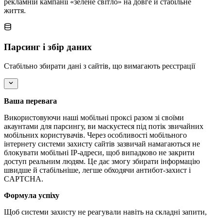
рекламній кампанії «зелене світло» на довге й стабільне
життя.
Парсинг і збір даних
Стабільно збирати дані з сайтів, що вимагають реєстрації
Ваша перевага
Використовуючи наші мобільні проксі разом зі своїми
акаунтами для парсингу, ви маскуєтеся під потік звичайних
мобільних користувачів. Через особливості мобільного
інтернету системи захисту сайтів зазвичай намагаються не
блокувати мобільні IP-адреси, щоб випадково не закрити
доступ реальним людям. Це дає змогу збирати інформацію
швидше й стабільніше, легше обходячи антибот-захист і
CAPTCHA.
Формула успіху
Щоб системи захисту не реагували навіть на складні запити,