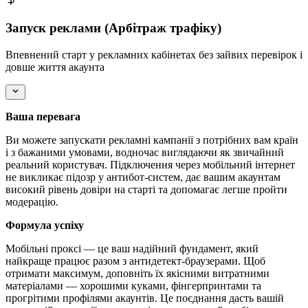
Запуск реклами (Арбітраж трафіку)
Впевнений старт у рекламних кабінетах без зайвих перевірок і
довше життя акаунта
Ваша перевага
Ви можете запускати рекламні кампанії з потрібних вам країн
і з бажаними умовами, водночас виглядаючи як звичайний
реальний користувач. Підключення через мобільний інтернет
не викликає підозр у антибот-систем, дає вашим акаунтам
високий рівень довіри на старті та допомагає легше пройти
модерацію.
Формула успіху
Мобільні проксі — це ваш надійний фундамент, який
найкраще працює разом з антидетект-браузерами. Щоб
отримати максимум, доповніть їх якісними витратними
матеріалами — хорошими куками, фінгерпринтами та
прогрітими профілями акаунтів. Це поєднання дасть вашій