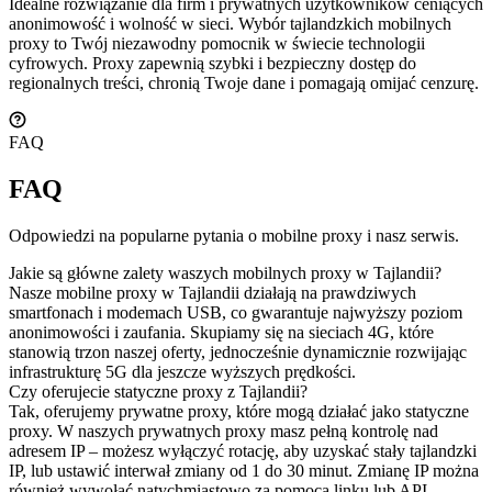
Idealne rozwiązanie dla firm i prywatnych użytkowników ceniących
anonimowość i wolność w sieci. Wybór tajlandzkich mobilnych
proxy to Twój niezawodny pomocnik w świecie technologii
cyfrowych. Proxy zapewnią szybki i bezpieczny dostęp do
regionalnych treści, chronią Twoje dane i pomagają omijać cenzurę.
FAQ
FAQ
Odpowiedzi na popularne pytania o mobilne proxy i nasz serwis.
Jakie są główne zalety waszych mobilnych proxy w Tajlandii?
Nasze mobilne proxy w Tajlandii działają na prawdziwych
smartfonach i modemach USB, co gwarantuje najwyższy poziom
anonimowości i zaufania. Skupiamy się na sieciach 4G, które
stanowią trzon naszej oferty, jednocześnie dynamicznie rozwijając
infrastrukturę 5G dla jeszcze wyższych prędkości.
Czy oferujecie statyczne proxy z Tajlandii?
Tak, oferujemy prywatne proxy, które mogą działać jako statyczne
proxy. W naszych prywatnych proxy masz pełną kontrolę nad
adresem IP – możesz wyłączyć rotację, aby uzyskać stały tajlandzki
IP, lub ustawić interwał zmiany od 1 do 30 minut. Zmianę IP można
również wywołać natychmiastowo za pomocą linku lub API.