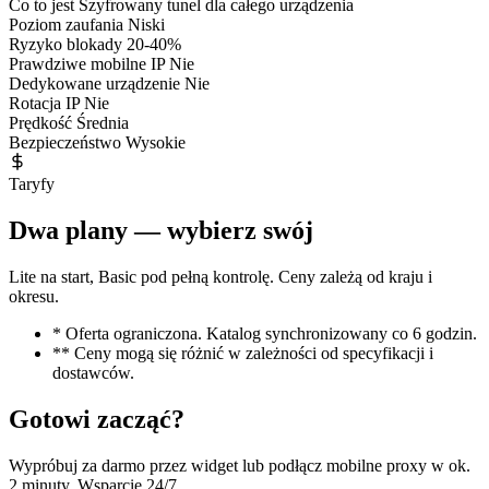
Co to jest
Szyfrowany tunel dla całego urządzenia
Poziom zaufania
Niski
Ryzyko blokady
20-40%
Prawdziwe mobilne IP
Nie
Dedykowane urządzenie
Nie
Rotacja IP
Nie
Prędkość
Średnia
Bezpieczeństwo
Wysokie
Taryfy
Dwa plany — wybierz swój
Lite na start, Basic pod pełną kontrolę. Ceny zależą od kraju i
okresu.
* Oferta ograniczona. Katalog synchronizowany co 6 godzin.
** Ceny mogą się różnić w zależności od specyfikacji i
dostawców.
Gotowi zacząć?
Wypróbuj za darmo przez widget lub podłącz mobilne proxy w ok.
2 minuty. Wsparcie 24/7.