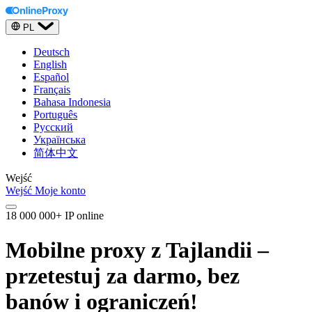
PL
Deutsch
English
Español
Français
Bahasa Indonesia
Português
Русский
Українська
简体中文
Wejść
Wejść
Moje konto
18 000 000+ IP online
Mobilne proxy z Tajlandii –
przetestuj za darmo, bez
banów i ograniczeń!