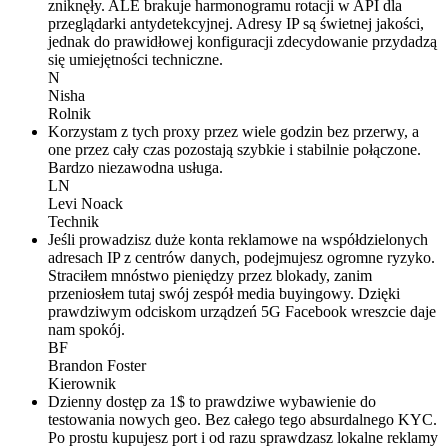
zniknęły. ALE brakuje harmonogramu rotacji w API dla
przeglądarki antydetekcyjnej. Adresy IP są świetnej jakości,
jednak do prawidłowej konfiguracji zdecydowanie przydadzą
się umiejętności techniczne.
N
Nisha
Rolnik
Korzystam z tych proxy przez wiele godzin bez przerwy, a
one przez cały czas pozostają szybkie i stabilnie połączone.
Bardzo niezawodna usługa.
LN
Levi Noack
Technik
Jeśli prowadzisz duże konta reklamowe na współdzielonych
adresach IP z centrów danych, podejmujesz ogromne ryzyko.
Straciłem mnóstwo pieniędzy przez blokady, zanim
przeniosłem tutaj swój zespół media buyingowy. Dzięki
prawdziwym odciskom urządzeń 5G Facebook wreszcie daje
nam spokój.
BF
Brandon Foster
Kierownik
Dzienny dostęp za 1$ to prawdziwe wybawienie do
testowania nowych geo. Bez całego tego absurdalnego KYC.
Po prostu kupujesz port i od razu sprawdzasz lokalne reklamy