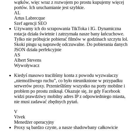
wątków, więc wraz z rozwojem po prostu kupujemy więcej
portów. Ich uruchamianie jest szybkie.
AL
Artus Labrecque
Szef agencji SEO
Używamy ich do scrapowania TikToka i IG. Dynamiczna
rotacja działa świetnie i zatrzymała nasze bany łańcuchowe.
Tylko nie próbujcie pobierać filmów w godzinach szczytu lol.
Skoki pingu są naprawdę odczuwalne. Do pobierania danych
JSON działa perfekcyjnie
AS
Albert Stevens
Wywoływacz
Kiedyś masowo traciliśmy konta z powodu wyzwalaczy
„niemożliwego ruchu”, co było nieuniknione w przypadku
serwerów proxy. Przenieśliśmy wszystko na porty mobilne i
problem po prostu zniknął. Okazuje się, że gdy Facebook
widzi prawdziwy mobilny adres IP z odpowiedniego miasta,
nie musi zadawać zbędnych pytań.
V
Vivek
Menedżer operacyjny
Proxy są bardzo czyste, a nasze shadowbany całkowicie