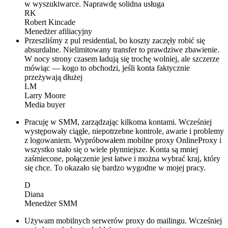
w wyszukiwarce. Naprawdę solidna usługa
RK
Robert Kincade
Menedżer afiliacyjny
Przeszliśmy z pul residential, bo koszty zaczęły robić się
absurdalne. Nielimitowany transfer to prawdziwe zbawienie.
W nocy strony czasem ładują się trochę wolniej, ale szczerze
mówiąc — kogo to obchodzi, jeśli konta faktycznie
przeżywają dłużej
LM
Larry Moore
Media buyer
Pracuję w SMM, zarządzając kilkoma kontami. Wcześniej
występowały ciągłe, niepotrzebne kontrole, awarie i problemy
z logowaniem. Wypróbowałem mobilne proxy OnlineProxy i
wszystko stało się o wiele płynniejsze. Konta są mniej
zaśmiecone, połączenie jest łatwe i można wybrać kraj, który
się chce. To okazało się bardzo wygodne w mojej pracy.
D
Diana
Menedżer SMM
Używam mobilnych serwerów proxy do mailingu. Wcześniej