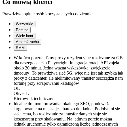
Co mówią klienci
Prawdziwe opinie osób korzystających codziennie.
Wszystkie
Parsing
Wiele kont
Arbitraż ruchu
SMM
W końcu porzuciliśmy proxy rezydencyjne rozliczane za GB
dla naszego stacka Playwright. Integracja rotacji API zajęła
około 20 minut. Jedna ważna wskazówka: zwiększcie
timeouty! To prawdziwa sieć 5G, więc nie jest tak szybka jak
proxy z datacenter, ale nielimitowany transfer oszczędza nam
fortunę przy scrapowaniu katalogów
OL
Oliver L
Kierownik techniczny
Idealne do monitorowania lokalnego SEO, ponieważ
targetowanie na miasta jest bardzo dokładne. Podoba mi się
stała cena, bo rozliczanie za transfer danych staje się
koszmarem przy skalowaniu. Na jednym porcie można
jednak uruchomić tylko ograniczoną liczbę jednoczesnych