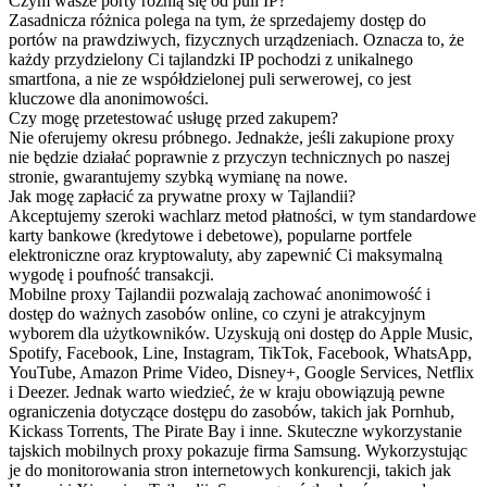
Czym wasze porty różnią się od puli IP?
Zasadnicza różnica polega na tym, że sprzedajemy dostęp do
portów na prawdziwych, fizycznych urządzeniach. Oznacza to, że
każdy przydzielony Ci tajlandzki IP pochodzi z unikalnego
smartfona, a nie ze współdzielonej puli serwerowej, co jest
kluczowe dla anonimowości.
Czy mogę przetestować usługę przed zakupem?
Nie oferujemy okresu próbnego. Jednakże, jeśli zakupione proxy
nie będzie działać poprawnie z przyczyn technicznych po naszej
stronie, gwarantujemy szybką wymianę na nowe.
Jak mogę zapłacić za prywatne proxy w Tajlandii?
Akceptujemy szeroki wachlarz metod płatności, w tym standardowe
karty bankowe (kredytowe i debetowe), popularne portfele
elektroniczne oraz kryptowaluty, aby zapewnić Ci maksymalną
wygodę i poufność transakcji.
Mobilne proxy Tajlandii pozwalają zachować anonimowość i
dostęp do ważnych zasobów online, co czyni je atrakcyjnym
wyborem dla użytkowników. Uzyskują oni dostęp do Apple Music,
Spotify, Facebook, Line, Instagram, TikTok, Facebook, WhatsApp,
YouTube, Amazon Prime Video, Disney+, Google Services, Netflix
i Deezer. Jednak warto wiedzieć, że w kraju obowiązują pewne
ograniczenia dotyczące dostępu do zasobów, takich jak Pornhub,
Kickass Torrents, The Pirate Bay i inne. Skuteczne wykorzystanie
tajskich mobilnych proxy pokazuje firma Samsung. Wykorzystując
je do monitorowania stron internetowych konkurencji, takich jak