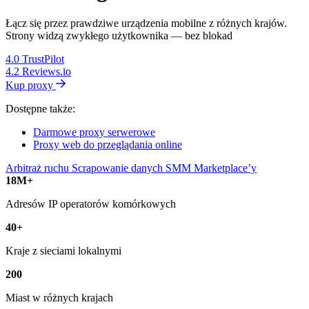
Łącz się przez prawdziwe urządzenia mobilne z różnych krajów.
Strony widzą zwykłego użytkownika — bez blokad
4.0
TrustPilot
4.2
Reviews.io
Kup proxy
Dostępne także:
Darmowe proxy serwerowe
Proxy web do przeglądania online
Arbitraż ruchu
Scrapowanie danych
SMM
Marketplace’y
18M+
Adresów IP operatorów komórkowych
40+
Kraje z sieciami lokalnymi
200
Miast w różnych krajach