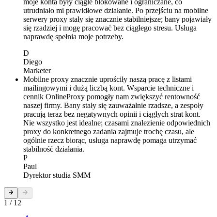
moje konta były ciągle blokowane i ograniczane, co
utrudniało mi prawidłowe działanie. Po przejściu na mobilne
serwery proxy stały się znacznie stabilniejsze; bany pojawiały
się rzadziej i mogę pracować bez ciągłego stresu. Usługa
naprawdę spełnia moje potrzeby.
D
Diego
Marketer
Mobilne proxy znacznie uprościły naszą pracę z listami
mailingowymi i dużą liczbą kont. Wsparcie techniczne i
cennik OnlineProxy pomogły nam zwiększyć rentowność
naszej firmy. Bany stały się zauważalnie rzadsze, a zespoły
pracują teraz bez negatywnych opinii i ciągłych strat kont.
Nie wszystko jest idealne; czasami znalezienie odpowiednich
proxy do konkretnego zadania zajmuje trochę czasu, ale
ogólnie rzecz biorąc, usługa naprawdę pomaga utrzymać
stabilność działania.
P
Paul
Dyrektor studia SMM
1 / 12