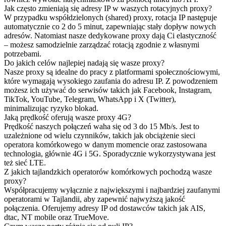
Jak często zmieniają się adresy IP w waszych rotacyjnych proxy?
W przypadku współdzielonych (shared) proxy, rotacja IP następuje
automatycznie co 2 do 5 minut, zapewniając stały dopływ nowych
adresów. Natomiast nasze dedykowane proxy dają Ci elastyczność
– możesz samodzielnie zarządzać rotacją zgodnie z własnymi
potrzebami.
Do jakich celów najlepiej nadają się wasze proxy?
Nasze proxy są idealne do pracy z platformami społecznościowymi,
które wymagają wysokiego zaufania do adresu IP. Z powodzeniem
możesz ich używać do serwisów takich jak Facebook, Instagram,
TikTok, YouTube, Telegram, WhatsApp i X (Twitter),
minimalizując ryzyko blokad.
Jaką prędkość oferują wasze proxy 4G?
Prędkość naszych połączeń waha się od 3 do 15 Mb/s. Jest to
uzależnione od wielu czynników, takich jak obciążenie sieci
operatora komórkowego w danym momencie oraz zastosowana
technologia, głównie 4G i 5G. Sporadycznie wykorzystywana jest
też sieć LTE.
Z jakich tajlandzkich operatorów komórkowych pochodzą wasze
proxy?
Współpracujemy wyłącznie z największymi i najbardziej zaufanymi
operatorami w Tajlandii, aby zapewnić najwyższą jakość
połączenia. Oferujemy adresy IP od dostawców takich jak AIS,
dtac, NT mobile oraz TrueMove.