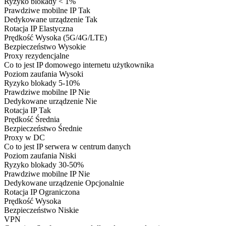
Ryzyko blokady
< 1%
Prawdziwe mobilne IP
Tak
Dedykowane urządzenie
Tak
Rotacja IP
Elastyczna
Prędkość
Wysoka (5G/4G/LTE)
Bezpieczeństwo
Wysokie
Proxy rezydencjalne
Co to jest
IP domowego internetu użytkownika
Poziom zaufania
Wysoki
Ryzyko blokady
5-10%
Prawdziwe mobilne IP
Nie
Dedykowane urządzenie
Nie
Rotacja IP
Tak
Prędkość
Średnia
Bezpieczeństwo
Średnie
Proxy w DC
Co to jest
IP serwera w centrum danych
Poziom zaufania
Niski
Ryzyko blokady
30-50%
Prawdziwe mobilne IP
Nie
Dedykowane urządzenie
Opcjonalnie
Rotacja IP
Ograniczona
Prędkość
Wysoka
Bezpieczeństwo
Niskie
VPN