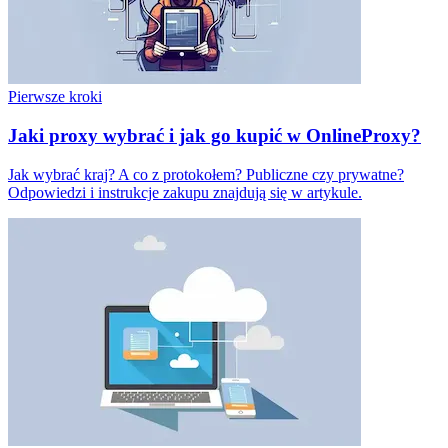
Pierwsze kroki
Jaki proxy wybrać i jak go kupić w OnlineProxy?
Jak wybrać kraj? A co z protokołem? Publiczne czy prywatne?
Odpowiedzi i instrukcje zakupu znajdują się w artykule.