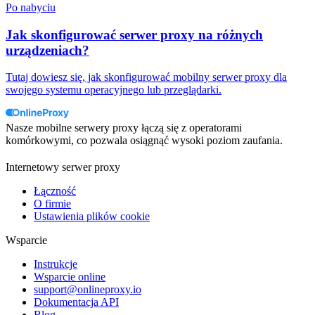
Po nabyciu
Jak skonfigurować serwer proxy na różnych
urządzeniach?
Tutaj dowiesz się, jak skonfigurować mobilny serwer proxy dla
swojego systemu operacyjnego lub przeglądarki.
Nasze mobilne serwery proxy łączą się z operatorami
komórkowymi, co pozwala osiągnąć wysoki poziom zaufania.
Internetowy serwer proxy
Łączność
O firmie
Ustawienia plików cookie
Wsparcie
Instrukcje
Wsparcie online
support@onlineproxy.io
Dokumentacja API
Blog