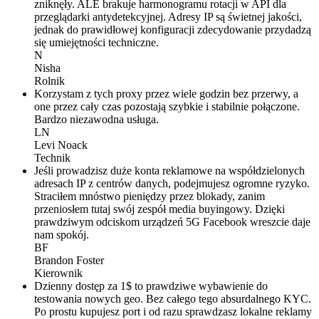
zniknęły. ALE brakuje harmonogramu rotacji w API dla
przeglądarki antydetekcyjnej. Adresy IP są świetnej jakości,
jednak do prawidłowej konfiguracji zdecydowanie przydadzą
się umiejętności techniczne.
N
Nisha
Rolnik
Korzystam z tych proxy przez wiele godzin bez przerwy, a
one przez cały czas pozostają szybkie i stabilnie połączone.
Bardzo niezawodna usługa.
LN
Levi Noack
Technik
Jeśli prowadzisz duże konta reklamowe na współdzielonych
adresach IP z centrów danych, podejmujesz ogromne ryzyko.
Straciłem mnóstwo pieniędzy przez blokady, zanim
przeniosłem tutaj swój zespół media buyingowy. Dzięki
prawdziwym odciskom urządzeń 5G Facebook wreszcie daje
nam spokój.
BF
Brandon Foster
Kierownik
Dzienny dostęp za 1$ to prawdziwe wybawienie do
testowania nowych geo. Bez całego tego absurdalnego KYC.
Po prostu kupujesz port i od razu sprawdzasz lokalne reklamy