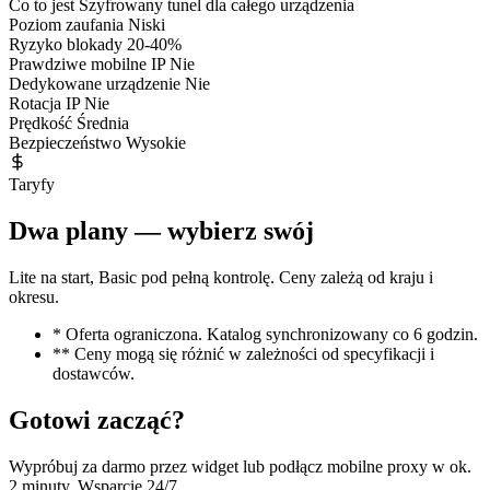
Co to jest
Szyfrowany tunel dla całego urządzenia
Poziom zaufania
Niski
Ryzyko blokady
20-40%
Prawdziwe mobilne IP
Nie
Dedykowane urządzenie
Nie
Rotacja IP
Nie
Prędkość
Średnia
Bezpieczeństwo
Wysokie
Taryfy
Dwa plany — wybierz swój
Lite na start, Basic pod pełną kontrolę. Ceny zależą od kraju i
okresu.
* Oferta ograniczona. Katalog synchronizowany co 6 godzin.
** Ceny mogą się różnić w zależności od specyfikacji i
dostawców.
Gotowi zacząć?
Wypróbuj za darmo przez widget lub podłącz mobilne proxy w ok.
2 minuty. Wsparcie 24/7.