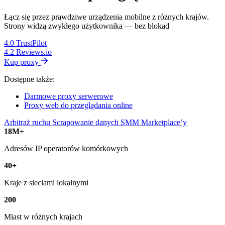
Łącz się przez prawdziwe urządzenia mobilne z różnych krajów.
Strony widzą zwykłego użytkownika — bez blokad
4.0
TrustPilot
4.2
Reviews.io
Kup proxy
Dostępne także:
Darmowe proxy serwerowe
Proxy web do przeglądania online
Arbitraż ruchu
Scrapowanie danych
SMM
Marketplace’y
18M+
Adresów IP operatorów komórkowych
40+
Kraje z sieciami lokalnymi
200
Miast w różnych krajach