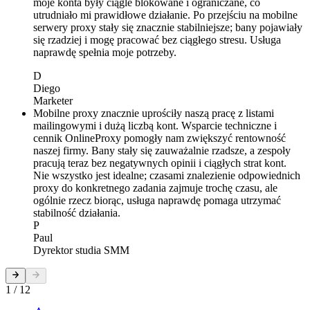
moje konta były ciągle blokowane i ograniczane, co
utrudniało mi prawidłowe działanie. Po przejściu na mobilne
serwery proxy stały się znacznie stabilniejsze; bany pojawiały
się rzadziej i mogę pracować bez ciągłego stresu. Usługa
naprawdę spełnia moje potrzeby.
D
Diego
Marketer
Mobilne proxy znacznie uprościły naszą pracę z listami
mailingowymi i dużą liczbą kont. Wsparcie techniczne i
cennik OnlineProxy pomogły nam zwiększyć rentowność
naszej firmy. Bany stały się zauważalnie rzadsze, a zespoły
pracują teraz bez negatywnych opinii i ciągłych strat kont.
Nie wszystko jest idealne; czasami znalezienie odpowiednich
proxy do konkretnego zadania zajmuje trochę czasu, ale
ogólnie rzecz biorąc, usługa naprawdę pomaga utrzymać
stabilność działania.
P
Paul
Dyrektor studia SMM
1 / 12