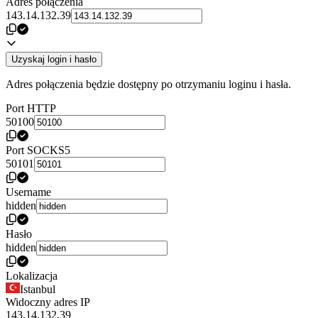
Adres połączenia
143.14.132.39
Uzyskaj login i hasło
Adres połączenia będzie dostępny po otrzymaniu loginu i hasła.
Port HTTP
50100
Port SOCKS5
50101
Username
hidden
Hasło
hidden
Lokalizacja
Istanbul
Widoczny adres IP
143.14.132.39