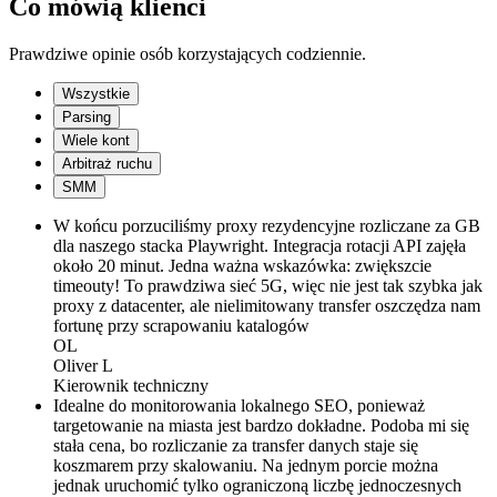
Co mówią klienci
Prawdziwe opinie osób korzystających codziennie.
Wszystkie
Parsing
Wiele kont
Arbitraż ruchu
SMM
W końcu porzuciliśmy proxy rezydencyjne rozliczane za GB
dla naszego stacka Playwright. Integracja rotacji API zajęła
około 20 minut. Jedna ważna wskazówka: zwiększcie
timeouty! To prawdziwa sieć 5G, więc nie jest tak szybka jak
proxy z datacenter, ale nielimitowany transfer oszczędza nam
fortunę przy scrapowaniu katalogów
OL
Oliver L
Kierownik techniczny
Idealne do monitorowania lokalnego SEO, ponieważ
targetowanie na miasta jest bardzo dokładne. Podoba mi się
stała cena, bo rozliczanie za transfer danych staje się
koszmarem przy skalowaniu. Na jednym porcie można
jednak uruchomić tylko ograniczoną liczbę jednoczesnych