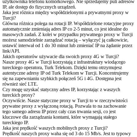
użytkownika telefonu komórkowego. Nie sprzedajemy puli adresów
IP, ale dostęp do fizycznych urządzeń.
Jaka jest różnica między współdzielonymi a prywatnymi proxy w
Turcji?
Główna różnica polega na rotacji IP. Współdzielone rotacyjne proxy
automatycznie zmieniają adres IP co 2-5 minut, co jest idealne do
masowych zadań. Z kolei w przypadku prywatnego proxy w Turcji
możesz samodzielnie zarządzać rotacją – wyłączyć ją całkowicie,
ustawić interwał od 1 do 30 minut lub zmieniać IP na żądanie przez
link/API.
Jakich operatorów używacie dla swoich proxy 4G w Turcji?
Nasze proxy 4G w Turcji korzystają z infrastruktury wiodącego
tureckiego operatora, Turk Telekom. Dzięki temu otrzymujesz
autentyczne adresy IP od Turk Telekom w Turcji. Koncentrujemy
się na zapewnianiu szybkich połączeń 5G i 4G. Dostępna jest
również sieć LTE.
Czy mogę uzyskać statyczny adres IP, korzystając z waszych
tureckich proxy?
Oczywiście. Nasze statyczne proxy w Turcji to w rzeczywistości
prywatne proxy z wyłączoną rotacją. Pozwala to na zachowanie
tego samego adresu IP przez cały czas trwania sesji, co jest
kluczowe dla zarządzania kontami, które wymagają stałego
tureckiego IP.
Jaka jest prędkość waszych mobilnych proxy z Turcji?
Prędkość naszych proxy waha się od 3 do 15 Mb/s. Jest to typowy