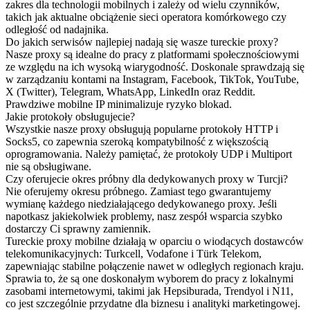
zakres dla technologii mobilnych i zależy od wielu czynników,
takich jak aktualne obciążenie sieci operatora komórkowego czy
odległość od nadajnika.
Do jakich serwisów najlepiej nadają się wasze tureckie proxy?
Nasze proxy są idealne do pracy z platformami społecznościowymi
ze względu na ich wysoką wiarygodność. Doskonale sprawdzają się
w zarządzaniu kontami na Instagram, Facebook, TikTok, YouTube,
X (Twitter), Telegram, WhatsApp, LinkedIn oraz Reddit.
Prawdziwe mobilne IP minimalizuje ryzyko blokad.
Jakie protokoły obsługujecie?
Wszystkie nasze proxy obsługują popularne protokoły HTTP i
Socks5, co zapewnia szeroką kompatybilność z większością
oprogramowania. Należy pamiętać, że protokoły UDP i Multiport
nie są obsługiwane.
Czy oferujecie okres próbny dla dedykowanych proxy w Turcji?
Nie oferujemy okresu próbnego. Zamiast tego gwarantujemy
wymianę każdego niedziałającego dedykowanego proxy. Jeśli
napotkasz jakiekolwiek problemy, nasz zespół wsparcia szybko
dostarczy Ci sprawny zamiennik.
Tureckie proxy mobilne działają w oparciu o wiodących dostawców
telekomunikacyjnych: Turkcell, Vodafone i Türk Telekom,
zapewniając stabilne połączenie nawet w odległych regionach kraju.
Sprawia to, że są one doskonałym wyborem do pracy z lokalnymi
zasobami internetowymi, takimi jak Hepsiburada, Trendyol i N11,
co jest szczególnie przydatne dla biznesu i analityki marketingowej.