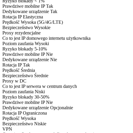
Ryzyko blokady
< 1%
Prawdziwe mobilne IP
Tak
Dedykowane urządzenie
Tak
Rotacja IP
Elastyczna
Prędkość
Wysoka (5G/4G/LTE)
Bezpieczeństwo
Wysokie
Proxy rezydencjalne
Co to jest
IP domowego internetu użytkownika
Poziom zaufania
Wysoki
Ryzyko blokady
5-10%
Prawdziwe mobilne IP
Nie
Dedykowane urządzenie
Nie
Rotacja IP
Tak
Prędkość
Średnia
Bezpieczeństwo
Średnie
Proxy w DC
Co to jest
IP serwera w centrum danych
Poziom zaufania
Niski
Ryzyko blokady
30-50%
Prawdziwe mobilne IP
Nie
Dedykowane urządzenie
Opcjonalnie
Rotacja IP
Ograniczona
Prędkość
Wysoka
Bezpieczeństwo
Niskie
VPN