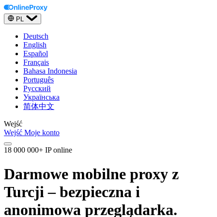
PL
Deutsch
English
Español
Français
Bahasa Indonesia
Português
Русский
Українська
简体中文
Wejść
Wejść
Moje konto
18 000 000+ IP online
Darmowe mobilne proxy z
Turcji – bezpieczna i
anonimowa przeglądarka.