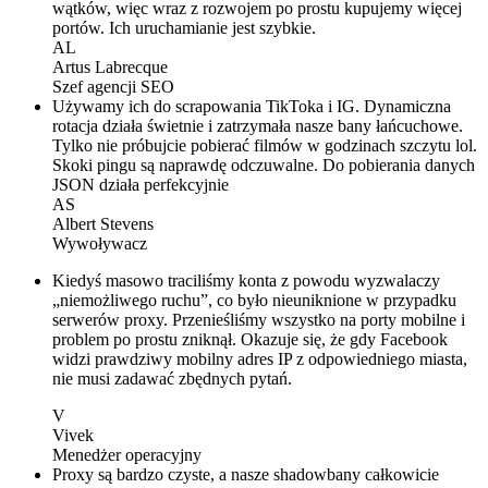
wątków, więc wraz z rozwojem po prostu kupujemy więcej
portów. Ich uruchamianie jest szybkie.
AL
Artus Labrecque
Szef agencji SEO
Używamy ich do scrapowania TikToka i IG. Dynamiczna
rotacja działa świetnie i zatrzymała nasze bany łańcuchowe.
Tylko nie próbujcie pobierać filmów w godzinach szczytu lol.
Skoki pingu są naprawdę odczuwalne. Do pobierania danych
JSON działa perfekcyjnie
AS
Albert Stevens
Wywoływacz
Kiedyś masowo traciliśmy konta z powodu wyzwalaczy
„niemożliwego ruchu”, co było nieuniknione w przypadku
serwerów proxy. Przenieśliśmy wszystko na porty mobilne i
problem po prostu zniknął. Okazuje się, że gdy Facebook
widzi prawdziwy mobilny adres IP z odpowiedniego miasta,
nie musi zadawać zbędnych pytań.
V
Vivek
Menedżer operacyjny
Proxy są bardzo czyste, a nasze shadowbany całkowicie