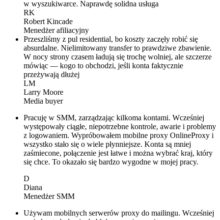
w wyszukiwarce. Naprawdę solidna usługa
RK
Robert Kincade
Menedżer afiliacyjny
Przeszliśmy z pul residential, bo koszty zaczęły robić się
absurdalne. Nielimitowany transfer to prawdziwe zbawienie.
W nocy strony czasem ładują się trochę wolniej, ale szczerze
mówiąc — kogo to obchodzi, jeśli konta faktycznie
przeżywają dłużej
LM
Larry Moore
Media buyer
Pracuję w SMM, zarządzając kilkoma kontami. Wcześniej
występowały ciągłe, niepotrzebne kontrole, awarie i problemy
z logowaniem. Wypróbowałem mobilne proxy OnlineProxy i
wszystko stało się o wiele płynniejsze. Konta są mniej
zaśmiecone, połączenie jest łatwe i można wybrać kraj, który
się chce. To okazało się bardzo wygodne w mojej pracy.
D
Diana
Menedżer SMM
Używam mobilnych serwerów proxy do mailingu. Wcześniej